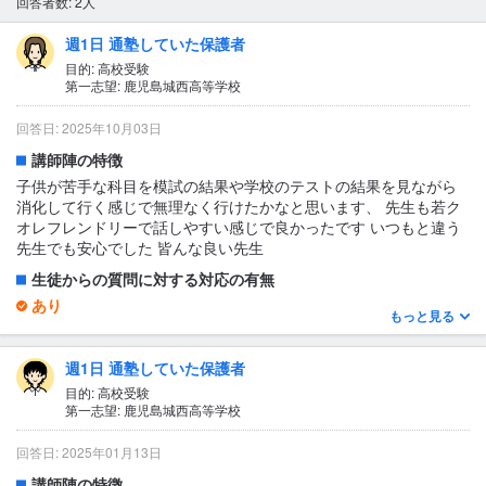
回答者数: 2人
週1日 通塾していた保護者
目的: 高校受験
第一志望: 鹿児島城西高等学校
回答日: 2025年10月03日
講師陣の特徴
子供が苦手な科目を模試の結果や学校のテストの結果を見ながら
消化して行く感じで無理なく行けたかなと思います、 先生も若ク
オレフレンドリーで話しやすい感じで良かったです いつもと違う
先生でも安心でした 皆んな良い先生
生徒からの質問に対する対応の有無
あり
もっと見る
特に無かった
1日あたりの授業時間について
週1日 通塾していた保護者
1〜2時間
目的: 高校受験
第一志望: 鹿児島城西高等学校
授業の形式・流れ・雰囲気
まず行ったら決まった教科をしてからうちは2対1でそれぞれが違
回答日: 2025年01月13日
う科目だけど1人の先生がそれぞれの教科を教えてもらってたおわ
講師陣の特徴