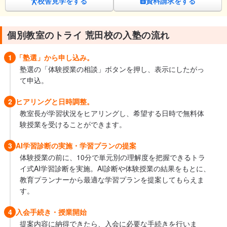
校舎見学をする
資料請求をする
個別教室のトライ 荒田校の入塾の流れ
1
「塾選」から申し込み。
塾選の「体験授業の相談」ボタンを押し、表示にしたがっ
て申込。
2
ヒアリングと日時調整。
教室長が学習状況をヒアリングし、希望する日時で無料体
験授業を受けることができます。
3
AI学習診断の実施・学習プランの提案
体験授業の前に、10分で単元別の理解度を把握できるトラ
イ式AI学習診断を実施。AI診断や体験授業の結果をもとに、
教育プランナーから最適な学習プランを提案してもらえま
す。
4
入会手続き・授業開始
提案内容に納得できたら、入会に必要な手続きを行いま