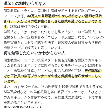
講師との相性が心配な人
個別教室のトライは、毎回同じ講師が担当する専任制の完全マン
ツーマン指導。
33万人の登録講師の中から相性がよい講師が選抜
され、一人ひとりの理解度に合わせた授業を受けることができま
す
。講師は無料で交代も可能。
学習法としては、わかったつもりを防ぐ「ダイアログ学習法」や
記憶をしっかり定着させる「エピソード反復法」など、147万人の
指導実績をもつトライ式学習法で、難関校の受験対策から学校の
成績アップまで幅広く対応しています。
何を勉強したらいいかわからない人
個別教室のトライは、授業スタート後も定期的な面談でカリキュ
ラムを見直します。学習に関することやモチベーションに関する
こと、志望校や進路など、どんな悩みも相談が可能。
専任講師の
ほか正社員の教育プランナーが生徒と保護者を徹底サポートして
います。
また、わずか10分で単元別の理解度を10分で診断できるトライ式
AI学習診断など、科学的根拠を基に教育プランナーが一人ひとり
のカリキュラムを作成するので、目標達成に最適なルートで学習
を進めることができます。
学習習慣をつけたい人