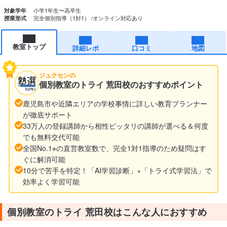
小学1年生〜高卒生
対象学年
完全個別指導（1対1）
オンライン対応あり
授業形式
教室トップ
詳細レポ
口コミ
地図
ジュクセンの
個別教室のトライ 荒田校のおすすめポイント
鹿児島市や近隣エリアの学校事情に詳しい教育プランナー
が徹底サポート
33万人の登録講師から相性ピッタリの講師が選べる＆何度
でも無料交代可能
全国No.1※の直営教室数で、完全1対1指導のため疑問はす
ぐに解消可能
10分で苦手を特定！「AI学習診断」×「トライ式学習法」で
効率よく学習可能
個別教室のトライ 荒田校はこんな人におすすめ