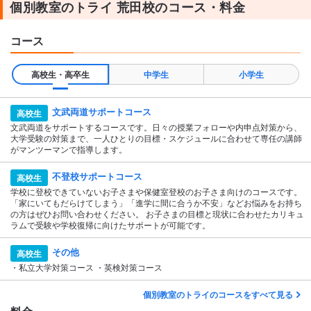
個別教室のトライ 荒田校のコース・料金
コース
高校生・高卒生
中学生
小学生
文武両道サポートコース
高校生
文武両道をサポートするコースです。日々の授業フォローや内申点対策から、
大学受験の対策まで、一人ひとりの目標・スケジュールに合わせて専任の講師
がマンツーマンで指導します。
不登校サポートコース
高校生
学校に登校できていないお子さまや保健室登校のお子さま向けのコースです。
「家にいてもだらけてしまう」「進学に間に合うか不安」などお悩みをお持ち
の方はぜひお問い合わせください。 お子さまの目標と現状に合わせたカリキュ
ラムで受験や学校復帰に向けたサポートが可能です。
その他
高校生
・私立大学対策コース ・英検対策コース
個別教室のトライのコースをすべて見る