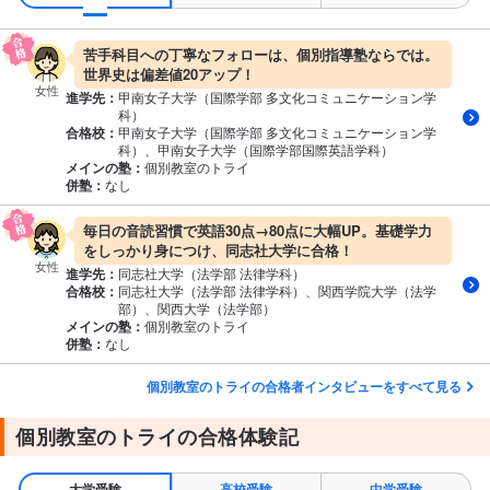
苦手科目への丁寧なフォローは、個別指導塾ならでは。
世界史は偏差値20アップ！
女性
進学先：
甲南女子大学（国際学部 多文化コミュニケーション学
科）
合格校：
甲南女子大学（国際学部 多文化コミュニケーション学
科）、甲南女子大学（国際学部国際英語学科）
メインの塾：
個別教室のトライ
併塾：
なし
毎日の音読習慣で英語30点→80点に大幅UP。基礎学力
をしっかり身につけ、同志社大学に合格！
女性
進学先：
同志社大学（法学部 法律学科）
合格校：
同志社大学（法学部 法律学科）、関西学院大学（法学
部）、関西大学（法学部）
メインの塾：
個別教室のトライ
併塾：
なし
個別教室のトライの合格者インタビューをすべて見る
個別教室のトライの合格体験記
大学受験
高校受験
中学受験