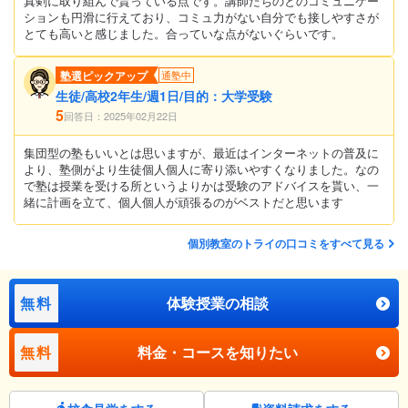
真剣に取り組んで貰っている点です。講師たちのとのコミュニケー
ションも円滑に行えており、コミュ力がない自分でも接しやすさが
とても高いと感じました。合っていな点がないぐらいです。
塾選ピックアップ
通塾中
生徒/高校2年生/週1日/目的：大学受験
5
回答日：2025年02月22日
集団型の塾もいいとは思いますが、最近はインターネットの普及に
より、塾側がより生徒個人個人に寄り添いやすくなりました。なの
で塾は授業を受ける所というよりかは受験のアドバイスを貰い、一
緒に計画を立て、個人個人が頑張るのがベストだと思います
個別教室のトライの口コミをすべて見る
無料
体験授業の相談
無料
料金・コースを知りたい