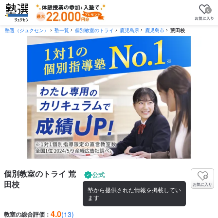
0
塾選（ジュクセン）
塾一覧
個別教室のトライ
鹿児島県
鹿児島市
荒田校
個別教室のトライ 荒
公式
田校
お気に入り
塾から提供された情報を掲載してい
ます
4.0
(13)
教室の総合評価：