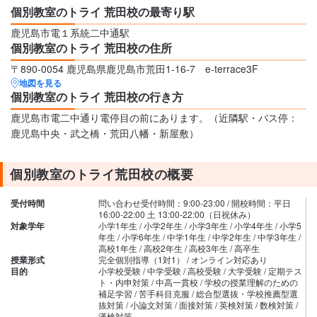
個別教室のトライ 荒田校の最寄り駅
鹿児島市電１系統二中通駅
個別教室のトライ 荒田校の住所
〒890-0054 鹿児島県鹿児島市荒田1-16-7 e-terrace3F
地図を見る
個別教室のトライ 荒田校の行き方
鹿児島市電二中通り電停目の前にあります。（近隣駅・バス停：
鹿児島中央・武之橋・荒田八幡・新屋敷）
個別教室のトライ荒田校の概要
受付時間
問い合わせ受付時間：9:00-23:00 / 開校時間：平日
16:00-22:00 土 13:00-22:00（日祝休み）
対象学年
小学1年生 / 小学2年生 / 小学3年生 / 小学4年生 / 小学5
年生 / 小学6年生 / 中学1年生 / 中学2年生 / 中学3年生 /
高校1年生 / 高校2年生 / 高校3年生 / 高卒生
授業形式
完全個別指導（1対1） / オンライン対応あり
目的
小学校受験 / 中学受験 / 高校受験 / 大学受験 / 定期テス
ト・内申対策 / 中高一貫校 / 学校の授業理解のための
補足学習 / 苦手科目克服 / 総合型選抜・学校推薦型選
抜対策 / 小論文対策 / 面接対策 / 英検対策 / 数検対策 /
漢検対策