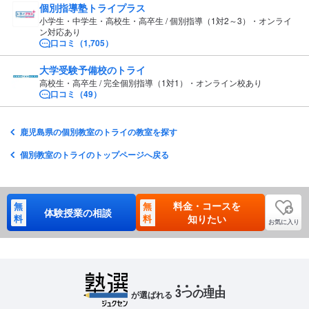
個別指導塾トライプラス
小学生・中学生・高校生・高卒生 / 個別指導（1対2～3）・オンライ
ン対応あり
口コミ（1,705）
大学受験予備校のトライ
高校生・高卒生 / 完全個別指導（1対1）・オンライン校あり
口コミ（49）
鹿児島県の個別教室のトライの教室を探す
個別教室のトライのトップページへ戻る
料金・コースを
無
無
体験授業の相談
料
料
知りたい
お気に入り
3
つ
の
理
由
が選ばれる