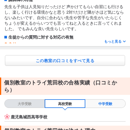
ったらたブレッドして終わりだと思う 統一模試も終わったら反省
会みたいなのもしてくれた
先生も子供は人見知りだったけど 声かけてもらい自習にも行ける
し、楽しく行ける環境かなと思う 2対1だけど隣がさほど気になら
テキスト・教材について
ないみたいです、自分に合わない先生や苦手な先生がいたらじく
教材は買わなくて良いし プリントで進むから良い
ちょうが変えるからいつでも言ってねと入るときに言ってくれま
した。 でもみんな良い先生らしいです。
生徒からの質問に対する対応の有無
もっと見る
あり
とくになし
1日あたりの授業時間について
この教室の口コミをすべて見る
1〜2時間
授業の形式・流れ・雰囲気
個別教室のトライ荒田校の合格実績（口コミか
週一回の塾で、まず1時間授業してその後タブレットなどでしてい
る 統一模試の結果で苦手な教科を順次に取り組ませる、志望校の
ら）
過去か問題を取り組ませてくれる 塾の雰囲気もよく 先生がみんな
若いし話しやすい
大学受験
高校受験
中学受験
テキスト・教材について
教材の購入が無くてとても良い
鹿児島城西高等学校