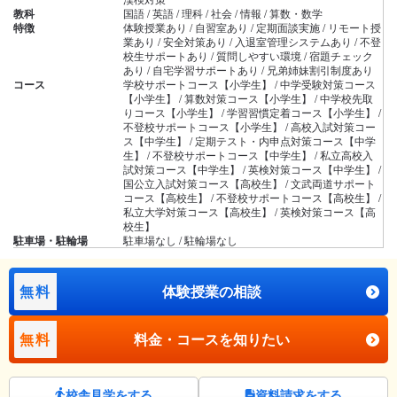
教科
国語 / 英語 / 理科 / 社会 / 情報 / 算数・数学
特徴
体験授業あり / 自習室あり / 定期面談実施 / リモート授
業あり / 安全対策あり / 入退室管理システムあり / 不登
校生サポートあり / 質問しやすい環境 / 宿題チェック
あり / 自宅学習サポートあり / 兄弟姉妹割引制度あり
コース
学校サポートコース【小学生】 / 中学受験対策コース
【小学生】 / 算数対策コース【小学生】 / 中学校先取
りコース【小学生】 / 学習習慣定着コース【小学生】 /
不登校サポートコース【小学生】 / 高校入試対策コー
ス【中学生】 / 定期テスト・内申点対策コース【中学
生】 / 不登校サポートコース【中学生】 / 私立高校入
試対策コース【中学生】 / 英検対策コース【中学生】 /
国公立入試対策コース【高校生】 / 文武両道サポート
コース【高校生】 / 不登校サポートコース【高校生】 /
私立大学対策コース【高校生】 / 英検対策コース【高
校生】
駐車場・駐輪場
駐車場なし / 駐輪場なし
無料
体験授業の相談
無料
料金・コースを知りたい
校舎見学をする
資料請求をする