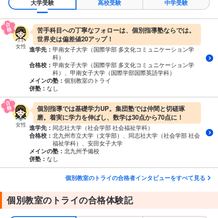
大学受験
高校受験
中学受験
苦手科目への丁寧なフォローは、個別指導塾ならでは。
世界史は偏差値20アップ！
女性
進学先：
甲南女子大学（国際学部 多文化コミュニケーション学
科）
合格校：
甲南女子大学（国際学部 多文化コミュニケーション学
科）、甲南女子大学（国際学部国際英語学科）
メインの塾：
個別教室のトライ
併塾：
なし
個別指導では基礎学力UP。集団塾では仲間と切磋琢
磨。着実に学力を伸ばし、数学は30点から70点に！
女性
進学先：
同志社大学（社会学部 社会福祉学科）
合格校：
北九州市立大学（文学部）、同志社大学（社会学部 社会
福祉学科）、安田女子大学
メインの塾：
北九州予備校
併塾：
なし
個別教室のトライの合格者インタビューをすべて見る
個別教室のトライの合格体験記