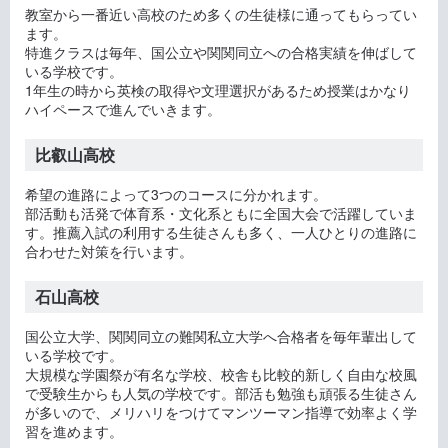
教室から一番近い高校のため多くの生徒様に通ってもらってい
ます。
特進クラスは毎年、国公立や関関同立への合格実績を伸ばして
いる学校です。
1年生の時から英検の取得や文理選択があるため授業はかなり
ハイペースで進んでいきます。
比叡山高校
希望の進路によって3つのコースに分かれます。
部活動も活発で体育系・文化系ともに全国大会で活躍していま
す。推薦入試の利用する生徒さんも多く、一人ひとりの進路に
合わせた対策を行います。
石山高校
国公立大学、関関同立の難関私立大学へ合格者を毎年輩出して
いる学校です。
大規模な学園祭が有名な学校、校舎も比較的新しく自由な校風
で受験生からも人気の学校です。部活も勉強も頑張る生徒さん
が多いので、メリハリをつけてマンツーマン指導で効率よく学
習を進めます。