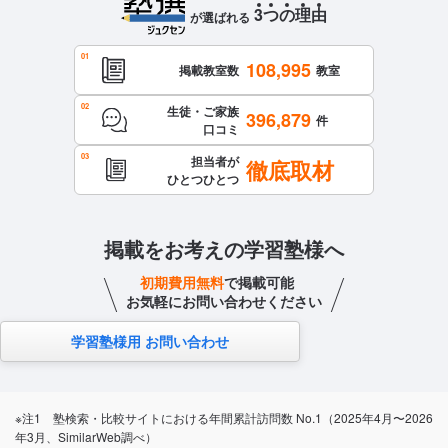
3
つ
の
理
由
が選ばれる
108,995
掲載教室数
教室
生徒・ご家族
396,879
件
口コミ
担当者が
徹底取材
ひとつひとつ
掲載をお考えの学習塾様へ
初期費用無料
で掲載可能
お気軽にお問い合わせください
学習塾様用 お問い合わせ
※注1 塾検索・比較サイトにおける年間累計訪問数 No.1（2025年4月〜2026
年3月、SimilarWeb調べ）