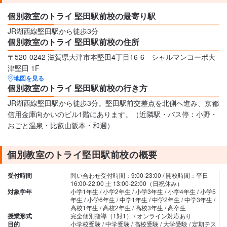
個別教室のトライ 堅田駅前校の最寄り駅
JR湖西線堅田駅から徒歩3分
個別教室のトライ 堅田駅前校の住所
〒520-0242 滋賀県大津市本堅田4丁目16-6 シャルマンコーポ大
津堅田 1F
地図を見る
個別教室のトライ 堅田駅前校の行き方
JR湖西線堅田駅から徒歩3分。堅田駅前交差点を北側へ進み、京都
信用金庫向かいのビル1階にあります。（近隣駅・バス停：小野・
おごと温泉・比叡山阪本・和邇）
個別教室のトライ堅田駅前校の概要
受付時間
問い合わせ受付時間：9:00-23:00 / 開校時間：平日
16:00-22:00 土 13:00-22:00（日祝休み）
対象学年
小学1年生 / 小学2年生 / 小学3年生 / 小学4年生 / 小学5
年生 / 小学6年生 / 中学1年生 / 中学2年生 / 中学3年生 /
高校1年生 / 高校2年生 / 高校3年生 / 高卒生
授業形式
完全個別指導（1対1） / オンライン対応あり
目的
小学校受験 / 中学受験 / 高校受験 / 大学受験 / 定期テス