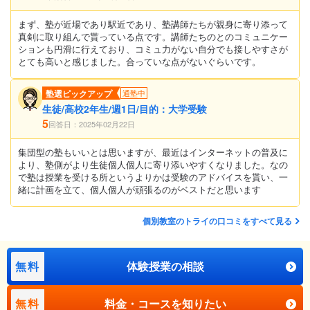
まず、塾が近場であり駅近であり、塾講師たちが親身に寄り添って
真剣に取り組んで貰っている点です。講師たちのとのコミュニケー
ションも円滑に行えており、コミュ力がない自分でも接しやすさが
とても高いと感じました。合っていな点がないぐらいです。
塾選ピックアップ
通塾中
生徒/高校2年生/週1日/目的：大学受験
5
回答日：2025年02月22日
集団型の塾もいいとは思いますが、最近はインターネットの普及に
より、塾側がより生徒個人個人に寄り添いやすくなりました。なの
で塾は授業を受ける所というよりかは受験のアドバイスを貰い、一
緒に計画を立て、個人個人が頑張るのがベストだと思います
個別教室のトライの口コミをすべて見る
無料
体験授業の相談
無料
料金・コースを知りたい