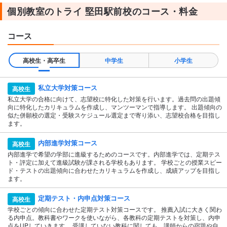
個別教室のトライ 堅田駅前校のコース・料金
コース
高校生・高卒生
中学生
小学生
私立大学対策コース
高校生
私立大学の合格に向けて、志望校に特化した対策を行います。過去問の出題傾
向に特化したカリキュラムを作成し、マンツーマンで指導します。 出題傾向の
似た併願校の選定・受験スケジュール選定まで寄り添い、志望校合格を目指し
ます。
内部進学対策コース
高校生
内部進学で希望の学部に進級するためのコースです。内部進学では、定期テス
ト・評定に加えて進級試験が課される学校もあります。 学校ごとの授業スピー
ド・テストの出題傾向に合わせたカリキュラムを作成し、成績アップを目指し
ます。
定期テスト・内申点対策コース
高校生
学校ごとの傾向に合わせた定期テスト対策コースです。 推薦入試に大きく関わ
る内申点。教科書やワークを使いながら、各教科の定期テストを対策し、内申
点をUPしていきます。 受講していない教科に関しても、講師からの宿題や自