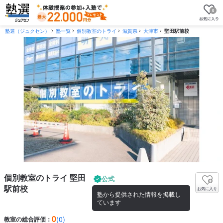
0
塾選（ジュクセン）
塾一覧
個別教室のトライ
滋賀県
大津市
堅田駅前校
個別教室のトライ 堅田
公式
駅前校
お気に入り
塾から提供された情報を掲載し
ています
0
(0)
教室の総合評価：