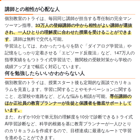
講師との相性が心配な人
個別教室のトライは、毎回同じ講師が担当する専任制の完全マン
ツーマン指導。
33万人の登録講師の中から相性がよい講師が選抜
され、一人ひとりの理解度に合わせた授業を受けることができま
す
。講師は無料で交代も可能。
学習法としては、わかったつもりを防ぐ「ダイアログ学習法」や
記憶をしっかり定着させる「エピソード反復法」など、147万人の
指導実績をもつトライ式学習法で、難関校の受験対策から学校の
成績アップまで幅広く対応しています。
何を勉強したらいいかわからない人
個別教室のトライは、授業スタート後も定期的な面談でカリキュ
ラムを見直します。学習に関することやモチベーションに関する
こと、志望校や進路など、どんな悩みも相談が可能。
専任講師の
ほか正社員の教育プランナーが生徒と保護者を徹底サポートして
います。
また、わずか10分で単元別の理解度を10分で診断できるトライ式
AI学習診断など、科学的根拠を基に教育プランナーが一人ひとり
のカリキュラムを作成するので、目標達成に最適なルートで学習
を進めることができます。