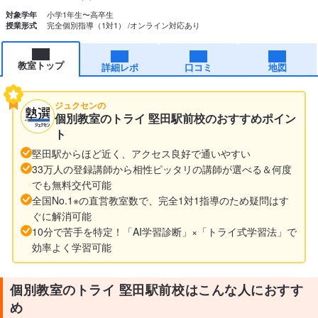
小学1年生〜高卒生
対象学年
完全個別指導（1対1）
オンライン対応あり
授業形式
教室トップ
詳細レポ
口コミ
地図
ジュクセンの
個別教室のトライ 堅田駅前校のおすすめポイン
ト
堅田駅からほど近く、アクセス良好で通いやすい
33万人の登録講師から相性ピッタリの講師が選べる＆何度
でも無料交代可能
全国No.1※の直営教室数で、完全1対1指導のため疑問はす
ぐに解消可能
10分で苦手を特定！「AI学習診断」×「トライ式学習法」で
効率よく学習可能
個別教室のトライ 堅田駅前校はこんな人におすす
め