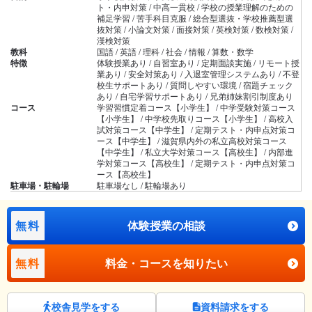
ト・内申対策 / 中高一貫校 / 学校の授業理解のための
補足学習 / 苦手科目克服 / 総合型選抜・学校推薦型選
抜対策 / 小論文対策 / 面接対策 / 英検対策 / 数検対策 /
漢検対策
教科
国語 / 英語 / 理科 / 社会 / 情報 / 算数・数学
特徴
体験授業あり / 自習室あり / 定期面談実施 / リモート授
業あり / 安全対策あり / 入退室管理システムあり / 不登
校生サポートあり / 質問しやすい環境 / 宿題チェック
あり / 自宅学習サポートあり / 兄弟姉妹割引制度あり
コース
学習習慣定着コース【小学生】 / 中学受験対策コース
【小学生】 / 中学校先取りコース【小学生】 / 高校入
試対策コース【中学生】 / 定期テスト・内申点対策コ
ース【中学生】 / 滋賀県内外の私立高校対策コース
【中学生】 / 私立大学対策コース【高校生】 / 内部進
学対策コース【高校生】 / 定期テスト・内申点対策コ
ース【高校生】
駐車場・駐輪場
駐車場なし / 駐輪場あり
無料
体験授業の相談
無料
料金・コースを知りたい
校舎見学をする
資料請求をする