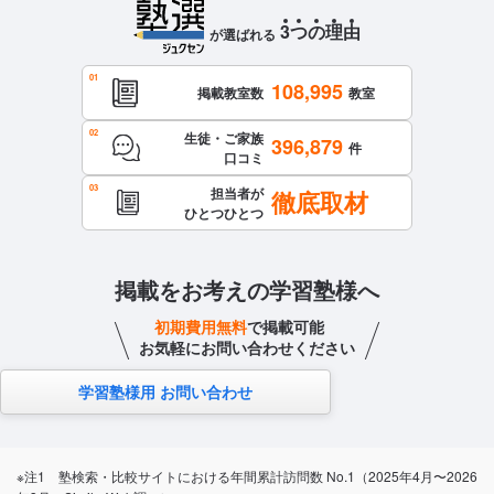
3
つ
の
理
由
が選ばれる
108,995
掲載教室数
教室
生徒・ご家族
396,879
件
口コミ
担当者が
徹底取材
ひとつひとつ
掲載をお考えの学習塾様へ
初期費用無料
で掲載可能
お気軽にお問い合わせください
学習塾様用 お問い合わせ
※注1 塾検索・比較サイトにおける年間累計訪問数 No.1（2025年4月〜2026