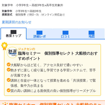
対象学年 小学3年生～高校3年生※高卒生対象外
小学3年生〜高校3年生
対象学年
個別指導（1対2～3）
オンライン対応あり
授業形式
夏期講習のお知らせ
教室トップ
詳細レポ
口コミ
地図
ジュクセンの
臨海セミナー 個別指導セレクト 大船校のおす
すめポイント
大船駅からほど近く、アクセス良好で通いやすい
飽きずに楽しく繰り返し学習できる学習システムで、苦手
が克服できる
講師と生徒が一体となって授業を進める「共演授業」で緊
張感、集中力が高まる
質の高い講師による面倒見の良い個別指導がリーズナブル
臨海セミナー 個別指導セレクト 大船校のキャ