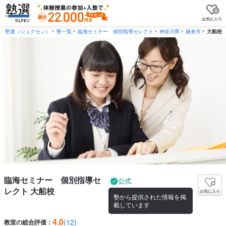
0
塾選（ジュクセン）
塾一覧
臨海セミナー 個別指導セレクト
神奈川県
鎌倉市
大船校
臨海セミナー 個別指導セ
公式
レクト 大船校
お気に入り
塾から提供された情報を掲
載しています
4.0
(12)
教室の総合評価：