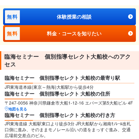
無料
体験授業の相談
無料
料金・コースを知りたい
臨海セミナー 個別指導セレクト大船校へのアク
セス
臨海セミナー 個別指導セレクト 大船校の最寄り駅
JR東海道本線(東京～熱海)大船駅から徒歩4分
臨海セミナー 個別指導セレクト 大船校の住所
〒247-0056 神奈川県鎌倉市大船1-12-16 エバーズ第5大船ビル 4F
地図を見る
臨海セミナー 個別指導セレクト 大船校の行き方
JR東海道線 大船駅東口より徒歩3分 JR大船駅から湘南ﾓﾉﾚｰﾙ改札
口側に進み、そのままモノレール沿いの道をまっすぐ進み、交通
広場前交差点のビル。