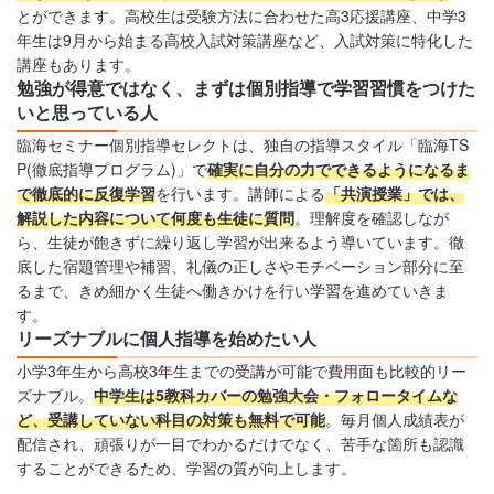
とができます。高校生は受験方法に合わせた高3応援講座、中学3
年生は9月から始まる高校入試対策講座など、入試対策に特化した
講座もあります。
勉強が得意ではなく、まずは個別指導で学習習慣をつけた
いと思っている人
臨海セミナー個別指導セレクトは、独自の指導スタイル「臨海TS
P(徹底指導プログラム)」で
確実に自分の力でできるようになるま
で徹底的に反復学習
を行います。講師による
「共演授業」では、
解説した内容について何度も生徒に質問
。理解度を確認しなが
ら、生徒が飽きずに繰り返し学習が出来るよう導いています。徹
底した宿題管理や補習、礼儀の正しさやモチベーション部分に至
るまで、きめ細かく生徒へ働きかけを行い学習を進めていきま
す。
リーズナブルに個人指導を始めたい人
小学3年生から高校3年生までの受講が可能で費用面も比較的リー
ズナブル。
中学生は5教科カバーの勉強大会・フォロータイムな
ど、受講していない科目の対策も無料で可能
。毎月個人成績表が
配信され、頑張りが一目でわかるだけでなく、苦手な箇所も認識
することができるため、学習の質が向上します。