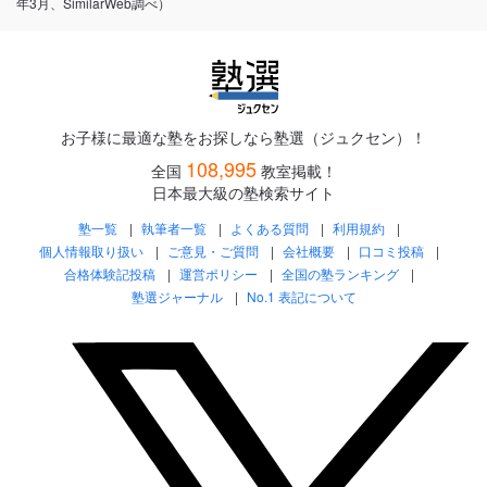
年3月、SimilarWeb調べ）
お子様に最適な塾をお探しなら塾選（ジュクセン）！
108,995
全国
教室掲載！
日本最大級の塾検索サイト
塾一覧
執筆者一覧
よくある質問
利用規約
個人情報取り扱い
ご意見・ご質問
会社概要
口コミ投稿
合格体験記投稿
運営ポリシー
全国の塾ランキング
塾選ジャーナル
No.1 表記について