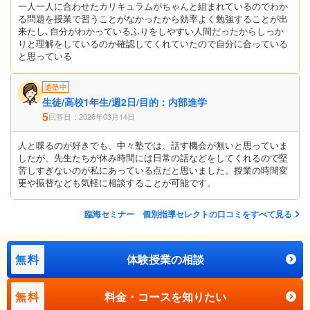
一人一人に合わせたカリキュラムがちゃんと組まれているのでわか
る問題を授業で習うことがなかったから効率よく勉強することが出
来たし､自分がわかっているふりをしやすい人間だったからしっか
りと理解をしているのか確認してくれていたので自分に合っている
と思っている
通塾中
生徒/高校1年生/週2日/目的：内部進学
5
回答日：2026年03月14日
人と喋るのが好きでも、中々塾では、話す機会が無いと思っていま
したが、先生たちが休み時間には日常の話などをしてくれるので堅
苦しすぎないのが私にあっている点だと思いました。授業の時間変
更や振替なども気軽に相談することが可能です。
臨海セミナー 個別指導セレクトの口コミをすべて見る
無料
体験授業の相談
無料
料金・コースを知りたい