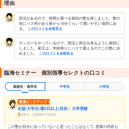
にはバーコードがついていて、間違えた問題を正解するまで解
理由
く。 ・個々に集中して勉強出来ているようです。 ・入室と退出
時、カードのバーコードをスキャンして、親に到着と退出時連絡
メールが届きます。
部活があるので、時間が選べる個別の塾を探しました。塾の
前にバス停があり家から15分ぐらいで通いやすい場所にあ
テキスト・教材について
る。
この口コミを全部見る
・臨海セミナーの教科書対応テキストと、問題集。
サッカーをやっているので、部活と両立出来るように個別に
しました。家又は、学校帰りにバスで通えるのでこの塾に決
めました。
この口コミを全部見る
臨海セミナー 個別指導セレクトの口コミ
高校生・高卒生
中学生
小学生
塾選ピックアップ
生徒/大学生/週5日以上/目的：大学受験
5
回答日：2025年07月02日
この塾が自分に合っていないと思ったことはなくて､授業の内容も