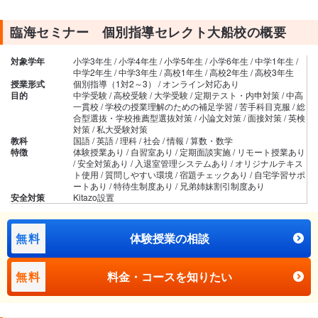
臨海セミナー 個別指導セレクト大船校の概要
対象学年
小学3年生 / 小学4年生 / 小学5年生 / 小学6年生 / 中学1年生 /
中学2年生 / 中学3年生 / 高校1年生 / 高校2年生 / 高校3年生
授業形式
個別指導（1対2～3） / オンライン対応あり
目的
中学受験 / 高校受験 / 大学受験 / 定期テスト・内申対策 / 中高
一貫校 / 学校の授業理解のための補足学習 / 苦手科目克服 / 総
合型選抜・学校推薦型選抜対策 / 小論文対策 / 面接対策 / 英検
対策 / 私大受験対策
教科
国語 / 英語 / 理科 / 社会 / 情報 / 算数・数学
特徴
体験授業あり / 自習室あり / 定期面談実施 / リモート授業あり
/ 安全対策あり / 入退室管理システムあり / オリジナルテキス
ト使用 / 質問しやすい環境 / 宿題チェックあり / 自宅学習サポ
ートあり / 特待生制度あり / 兄弟姉妹割引制度あり
安全対策
Kitazo設置
無料
体験授業の相談
無料
料金・コースを知りたい