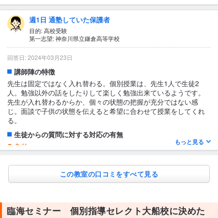
定期的テスト対策を聞くと、対策プリントを貰えます。
1日あたりの授業時間について
週1日 通塾していた保護者
1〜2時間
目的: 高校受験
第一志望: 神奈川県立鎌倉高等学校
授業の形式・流れ・雰囲気
はじめに先生と個別授業を50分やります。1人の先生で2人生徒が
回答日: 2024年03月23日
います。個別授業後に、単語、文法の問題を各自解きます。間違
講師陣の特徴
えた問題をときなおして正解するまでやります。 先生と中学生活
のことを教えて貰ったりして、授業以外のことも聞けて良いみた
先生は固定ではなく入れ替わる。個別授業は、先生1人で生徒2
いです。
人。勉強以外の話をしたりして楽しく勉強出来ているようです。
先生が入れ替わるからか、個々の状態の把握が充分ではない感
テキスト・教材について
じ。面談で子供の状態を伝えると希望に合わせて授業をしてくれ
・中学必修テキスト 三省堂版 ・単語 ・文法
る。
生徒からの質問に対する対応の有無
もっと見る
あり
分からないことがあったら教えてくれます。
1日あたりの授業時間について
この教室の口コミをすべて見る
1時間以内
授業の形式・流れ・雰囲気
臨海セミナー 個別指導セレクト大船校に決めた
・先生1人で生徒2人で個別授業をして、個々に問題を解く。問題