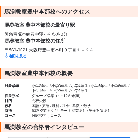
馬渕教室豊中本部校へのアクセス
馬渕教室 豊中本部校の最寄り駅
阪急宝塚本線豊中駅から徒歩3分
馬渕教室 豊中本部校の住所
〒560-0021 大阪府豊中市本町３丁目１－２４
地図を見る
馬渕教室豊中本部校の概要
対象学年
小学2年生 / 小学3年生 / 小学4年生 / 小学5年生 / 小学6年生 /
中学1年生 / 中学2年生 / 中学3年生
授業形式
グループ指導（4～10名未満）
目的
高校受験
教科
国語 / 英語 / 理科 / 社会 / 算数・数学
特徴
体験授業あり / リモート授業あり / 安全対策あり
コース
難関校向けコース
馬渕教室の合格者インタビュー