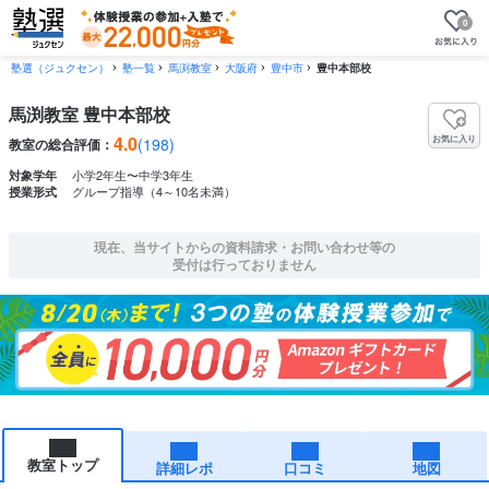
0
塾選（ジュクセン）
塾一覧
馬渕教室
大阪府
豊中市
豊中本部校
馬渕教室 豊中本部校
4.0
お気に入り
(198)
教室の総合評価：
小学2年生〜中学3年生
対象学年
グループ指導（4～10名未満）
授業形式
現在、当サイトからの資料請求・お問い合わせ等の
受付は行っておりません
教室トップ
詳細レポ
口コミ
地図