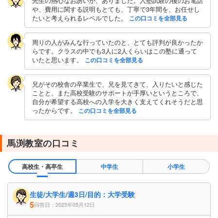
先生の熱心なお誘いが、ありました。入塾試験の後のお電話
や、費用に関する説明もとても、丁寧で3年間を、お任せし
たいと考えられるレベルでした。
この口コミを全部見る
周りの人がみんな行っていたのと、とても評判が良かったか
らです。クラスの中でも3人に2人くらいはこの塾に通って
いたと思います。
この口コミを全部見る
兄がその校舎の卒業生で、兄を見てきて、入りたいと感じた
ことと、また高校受験のサポートが手厚いというところで、
自分が希望する高校への入学を大きく支えてくれそうだと思
ったからです。
この口コミを全部見る
馬渕教室の口コミ
高校生・高卒生
中学生
小学生
生徒/大学生/週3日/目的：大学受験
5
回答日：2025年05月12日