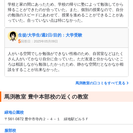
学校と家の間にあったため、学校の帰りに塾によって勉強してから
帰ることができたのが合っていた。また、個別の授業なので、自分
の勉強のスピードにあわせて、授業を進めることができることがあ
っていた。合っていない点は特になかった。
生徒/大学生/週2日/目的：大学受験
5
回答日：2025年05月09日
人がいる空間でしか勉強ができない性格のため、自習室などはたく
さん人がいてかなり自分に合っていた。ただ友達と分からないとこ
ろは相談しながら勉強したかったため、静かな空間だとなかなか相
談をすることが出来なかった。
馬渕教室の口コミをすべて見る
馬渕教室 豊中本部校の近くの教室
緑地公園校
〒561-0872 豊中市寺内２－４－１ 緑地駅ビル５Ｆ
服部校