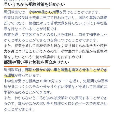
早いうちから受験対策を始めたい
馬渕教室では、
小学2年生から指導
を受けることができます。
授業は高校受験を照準に当てて行われており、国語や算数の基礎
だけではなく、勉強に対して苦手意識を持たないように丁寧な指
導を行なっていることが特長です。
授業を通して学習することの楽しさを体感し、自分で物事をしっ
かりと考えることができる力を身につけることができます。
また、授業を通して高校受験も難なく乗り越えられる学力や精神
力を身につけることができるので、小学生の早い段階から受験対
策をしたいという生徒や保護者にもおすすめです。
部活や習い事と勉強を両立させたい
馬渕教室は、
部活やほかの習い事と通塾を両立させることができ
る環境
が整っています。
中学生が受ける授業は19時15分スタートを遅く、
短期間で学習事
項が身につくシステムや分かりやすい授業などを通して効率的に
学習を進めることができます。
また、わからないところがあれば授業外でも質問することができ
るので、部活やほかの習い事と無理なく自分のペースで両立させ
ることができます。