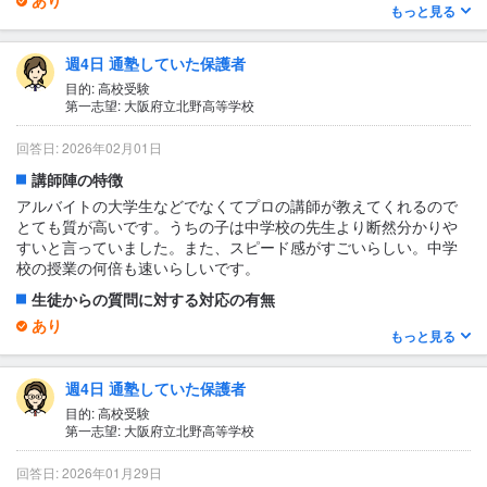
もっと見る
良かった
丁寧に理解するまで教えて頂けた。
1日あたりの授業時間について
週4日 通塾していた保護者
3〜4時間
目的: 高校受験
第一志望: 大阪府立北野高等学校
授業の形式・流れ・雰囲気
授業は、集中しやすい環境の中でテンポよく進み、子どもが飽き
回答日: 2026年02月01日
ずに学べる雰囲気があると感じました。講師が一方的に教えるだ
講師陣の特徴
けでなく、理解を確認しながら進めてくれるため安心です。教室
全体にも前向きな緊張感があり、学習意欲が高まる環境だと思い
アルバイトの大学生などでなくてプロの講師が教えてくれるので
ます。
とても質が高いです。うちの子は中学校の先生より断然分かりや
すいと言っていました。また、スピード感がすごいらしい。中学
テキスト・教材について
校の授業の何倍も速いらしいです。
特になし
生徒からの質問に対する対応の有無
あり
もっと見る
うちの子はしてないから分からない
1日あたりの授業時間について
週4日 通塾していた保護者
2〜3時間
目的: 高校受験
第一志望: 大阪府立北野高等学校
授業の形式・流れ・雰囲気
はじめは小テストがある。点数が悪いと残されるという噂。その
回答日: 2026年01月29日
後にすごいスピードで授業がすすめられる。雰囲気はとにかく真