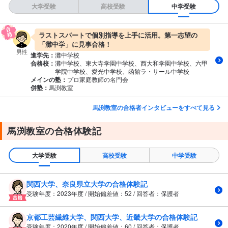
大学受験
高校受験
中学受験
ラストスパートで個別指導を上手に活用。第一志望の
「灘中学」に見事合格！
男性
進学先：
灘中学校
合格校：
灘中学校、東大寺学園中学校、西大和学園中学校、六甲
学院中学校、愛光中学校、函館ラ・サール中学校
メインの塾：
プロ家庭教師の名門会
併塾：
馬渕教室
馬渕教室の合格者インタビューをすべて見る
馬渕教室の合格体験記
大学受験
高校受験
中学受験
関西大学、奈良県立大学の合格体験記
受験年度：2023年度 / 開始偏差値：52 / 回答者：保護者
京都工芸繊維大学、関西大学、近畿大学の合格体験記
受験年度：2020年度 / 開始偏差値：60 / 回答者：保護者