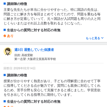
講師陣の特徴
主要な先生たちが本当に分かりやすかった。特に国語の先生は、
問題ごとに解き方を毎回まとめてくれてたので、問題を重ねる毎
に解き方が定着していって、元々国語が入試問題も周りの人と同
じくらいまたはそれ以上点数を取れるようになった。
生徒からの質問に対する対応の有無
あり
もっと見る
授業後に聞いたらその場ですぐに教えてもらえ、授業時間外に個
別で聞きに行っても快く対応して貰えた。質問の内容が良い時は
週3日 通塾していた保護者
それも褒めて貰えて嬉しかった
目的: 高校受験
1日あたりの授業時間について
第一志望: 大阪府立箕面高等学校
4時間以上
回答日: 2026年02月14日
授業の形式・流れ・雰囲気
講師陣の特徴
先生の説明と演習が交互にあり、わからないところは明確になっ
た。先生の説明がとてもわかりやすく、問題演習の解説で理解が
授業が分かりやすく熱意があり、子どもの理解度に合わせて丁寧
変わった。毎度ある小テストのおかげで復習する習慣も身に付い
に指導してくださる点が魅力です。質問にも親身に対応してくれ
た。当てられることがあってわからない時もあったけど、答えら
るため、苦手分野も安心して克服できると感じました。学習意欲
れずに大きなプレジャーとなると言う事はなかったからよかっ
を引き出してくれる指導力に期待しています。
た。
生徒からの質問に対する対応の有無
テキスト・教材について
あり