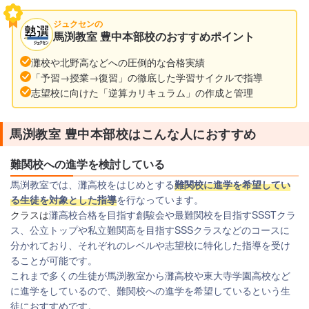
ジュクセンの
馬渕教室 豊中本部校のおすすめポイント
灘校や北野高などへの圧倒的な合格実績
「予習→授業→復習」の徹底した学習サイクルで指導
志望校に向けた「逆算カリキュラム」の作成と管理
馬渕教室 豊中本部校はこんな人におすすめ
難関校への進学を検討している
馬渕教室では、灘高校をはじめとする
難関校に進学を希望してい
る生徒を対象とした指導
を行なっています。
クラスは
灘高校合格を目指す創駿会や最難関校を目指すSSSTクラ
ス、公立トップや私立難関高を目指すSSSクラスなどのコースに
分かれており、それぞれのレベルや志望校に特化した指導を受け
ることが可能です。
これまで多くの生徒が馬渕教室から灘高校や東大寺学園高校など
に進学をしているので、難関校への進学を希望しているという生
徒におすすめです。