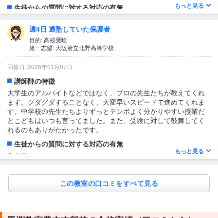
もっと見る
生徒からの質問に対する対応の有無
なし
週4日 通塾していた保護者
1日あたりの授業時間について
目的: 高校受験
1〜2時間
第一志望: 大阪府立北野高等学校
授業の形式・流れ・雰囲気
回答日: 2026年01月07日
授業は解説と演習をバランスよく組み合わせた形式で進み、理解
した内容をすぐに実践できる流れになっていた。分からない点は
講師陣の特徴
その場で質問しやすく、講師が丁寧に対応してくれる雰囲気があ
大学生のアルバイトなどではなく、プロの先生たちが教えてくれ
った。また、教室全体が落ち着いており、集中して学習に取り組
ます。グダグダすることなく、大変早いスピードで進めてくれま
める環境が整っていたため、毎回前向きな気持ちで授業に参加で
す。中学校の先生たちよりずっとテンポよく分かりやすい授業だ
きた。
とこどもはいつも言ってました。また、受験に対して鼓舞してく
れるのもありがたかったです。
テキスト・教材について
少し難しい
生徒からの質問に対する対応の有無
もっと見る
あり
うちの子はしたことがないですが、対応ありと聞いています。
1日あたりの授業時間について
この教室の口コミをすべて見る
2〜3時間
授業の形式・流れ・雰囲気