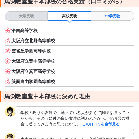
馬渕教室豊中本部校の合格実績（口コミから）
授業スピードはとても早いです。中学校で三時間かけるところは
30分以内に終わらせ、難度の高い内容に進みます。始めに小テス
トがあり、成績が悪いと残されます。みんな意識が高いので態度
大学受験
高校受験
中学受験
の悪い人や邪魔になるような人は一人もいません。
テキスト・教材について
洛南高等学校
独自のテキストや問題集を使用します。高値で売れるそうな。
大阪府立北野高等学校
雲雀丘学園高等学校
大阪府立豊中高等学校
大阪府立箕面高等学校
箕面自由学園高等学校
馬渕教室豊中本部校に決めた理由
学校の周りの友達で、通っている人が多くて興味を持ってい
たから。その時に仲の良い友達に誘われたから。鍵講習の機
会に通ってみようと思ったから。
この口コミを全部見る