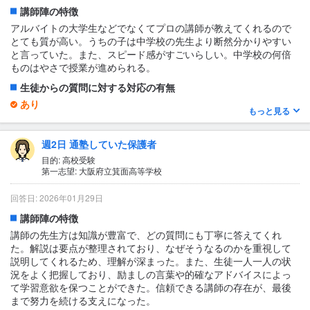
講師陣の特徴
面目。みんな志が高いので、邪魔をする生徒はいない。レベルの
高い授業にもみんな食らいつくのでお互いが高め合える。
アルバイトの大学生などでなくてプロの講師が教えてくれるので
とても質が高い。うちの子は中学校の先生より断然分かりやすい
テキスト・教材について
と言っていた。また、スピード感がすごいらしい。中学校の何倍
この塾の独自のテキストや問題集を買わされる。質は高い。
ものはやさで授業が進められる。
生徒からの質問に対する対応の有無
あり
もっと見る
うちの子はしてないから分からない。
1日あたりの授業時間について
週2日 通塾していた保護者
2〜3時間
目的: 高校受験
第一志望: 大阪府立箕面高等学校
授業の形式・流れ・雰囲気
はじめに毎回小テストがある。点数が悪いと残されるという噂。
回答日: 2026年01月29日
その後にすごいスピードで授業がすすめられる。雰囲気はとにか
講師陣の特徴
く真面目。みんな志が高いので、邪魔をする生徒はいない。レベ
ルの高い授業にもみんな食らいつくのでお互いが高め合える。
講師の先生方は知識が豊富で、どの質問にも丁寧に答えてくれ
た。解説は要点が整理されており、なぜそうなるのかを重視して
テキスト・教材について
説明してくれるため、理解が深まった。また、生徒一人一人の状
独自のテキストや問題集を買わされる。高い。
況をよく把握しており、励ましの言葉や的確なアドバイスによっ
て学習意欲を保つことができた。信頼できる講師の存在が、最後
まで努力を続ける支えになった。