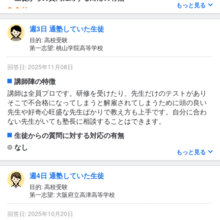
もっと見る
類も豊富で、基礎から応用まで幅広く学べるところが良いと思い
あり
ました！
丁寧に教えていただきました。
週3日 通塾していた生徒
1日あたりの授業時間について
目的: 高校受験
2〜3時間
第一志望: 桃山学院高等学校
授業の形式・流れ・雰囲気
回答日: 2025年11月08日
馬渕教室の授業は集団指導が基本で、毎回明確な目的を持って進
講師陣の特徴
められます。授業は前回内容の確認から始まり、新単元の解説、
演習、理解度チェックという流れが定着しています。講師がテン
講師は全員プロです。研修を受けたり、先生だけのテストがあり
ポよく要点を押さえた説明を行い、生徒を引き込みます。教室内
そこで不合格になってしまうと解雇されてしまうために頭の良い
は適度な緊張感がありながらも活気があり、集中して学習できる
先生や好奇心旺盛な先生ばかりで教え方も上手です。自分に合わ
雰囲気です。質問や発言もしやすく、前向きに取り組めます。
ない先生がいても塾長に相談することはできます。
テキスト・教材について
生徒からの質問に対する対応の有無
高い
なし
もっと見る
1日あたりの授業時間について
1〜2時間
週4日 通塾していた生徒
授業の形式・流れ・雰囲気
目的: 高校受験
第一志望: 大阪府立高津高等学校
授業の雰囲気としては先生に質問しやすい雰囲気になっていま
す。自分はどんどん質問していました。自分がわからなければ、
回答日: 2025年10月20日
他の子もわかっていない子がいるという精神でいます。質問をす