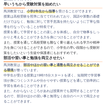
早いうちから受験対策を始めたい
馬渕教室では、
小学2年生から指導
を受けることができます。
授業は高校受験を照準に当てて行われており、国語や算数の基礎
だけではなく、勉強に対して苦手意識を持たないように丁寧な指
導を行なっていることが特長です。
授業を通して学習することの楽しさを体感し、自分で物事をしっ
かりと考えることができる力を身につけることができます。
また、授業を通して高校受験も難なく乗り越えられる学力や精神
力を身につけることができるので、小学生の早い段階から受験対
策をしたいという生徒や保護者にもおすすめです。
部活や習い事と勉強を両立させたい
馬渕教室は、
部活やほかの習い事と通塾を両立させることができ
る環境
が整っています。
中学生が受ける授業は19時15分スタートを遅く、
短期間で学習事
項が身につくシステムや分かりやすい授業などを通して効率的に
学習を進めることができます。
また、わからないところがあれば授業外でも質問することができ
るので、部活やほかの習い事と無理なく自分のペースで両立させ
ることができます。