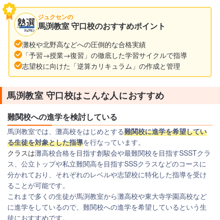
ジュクセンの
馬渕教室 守口校のおすすめポイント
灘校や北野高などへの圧倒的な合格実績
「予習→授業→復習」の徹底した学習サイクルで指導
志望校に向けた「逆算カリキュラム」の作成と管理
馬渕教室 守口校はこんな人におすすめ
難関校への進学を検討している
馬渕教室では、灘高校をはじめとする
難関校に進学を希望してい
る生徒を対象とした指導
を行なっています。
クラスは
灘高校合格を目指す創駿会や最難関校を目指すSSSTクラ
ス、公立トップや私立難関高を目指すSSSクラスなどのコースに
分かれており、それぞれのレベルや志望校に特化した指導を受け
ることが可能です。
これまで多くの生徒が馬渕教室から灘高校や東大寺学園高校など
に進学をしているので、難関校への進学を希望しているという生
徒におすすめです。