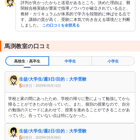
評判が良かったからと送迎があるところ。決めた理由は、難
関校合格実績が豊富で指導ノウハウが確立されている点と、
教材・カリキュラムが体系的で学力を段階的に伸ばせる点で
す。講師の質が高く、受験に本気で向き合える環境だと判断
しました。
この口コミを全部見る
馬渕教室の口コミ
高校生・高卒生
中学生
小学生
生徒/大学生/週3日/目的：大学受験
5
回答日：2025年05月12日
学校と家の間にあったため、学校の帰りに塾によって勉強してから
帰ることができたのが合っていた。また、個別の授業なので、自分
の勉強のスピードにあわせて、授業を進めることができることがあ
っていた。合っていない点は特になかった。
生徒/大学生/週2日/目的：大学受験
5
回答日：2025年05月09日