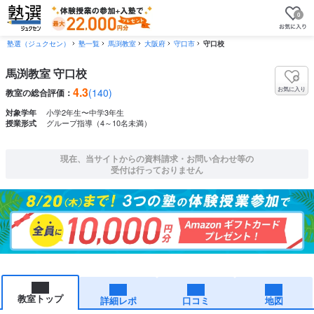
0
塾選（ジュクセン）
塾一覧
馬渕教室
大阪府
守口市
守口校
馬渕教室 守口校
4.3
お気に入り
(140)
教室の総合評価：
小学2年生〜中学3年生
対象学年
グループ指導（4～10名未満）
授業形式
現在、当サイトからの資料請求・お問い合わせ等の
受付は行っておりません
教室トップ
詳細レポ
口コミ
地図