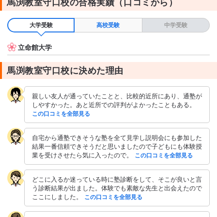
馬渕教室守口校の合格実績（口コミから）
て、みんな仲良く勉強できている
テキスト・教材について
大学受験
高校受験
中学受験
塾のオリジナルテキスト
立命館大学
馬渕教室守口校に決めた理由
親しい友人が通っていたことと、比較的近所にあり、通塾が
しやすかった。あと近所での評判がよかったこともある。
この口コミを全部見る
自宅から通塾できそうな塾を全て見学し説明会にも参加した
結果一番信頼できそうだと思いましたので子どもにも体験授
業を受けさせたら気に入ったので。
この口コミを全部見る
どこに入るか迷っている時に塾診断をして、そこが良いと言
う診断結果が出ました。体験でも素敵な先生と出会えたので
ここにしました。
この口コミを全部見る