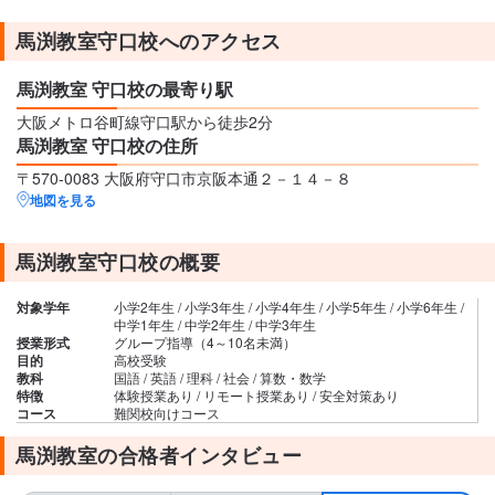
馬渕教室守口校へのアクセス
馬渕教室 守口校の最寄り駅
大阪メトロ谷町線守口駅から徒歩2分
馬渕教室 守口校の住所
〒570-0083 大阪府守口市京阪本通２－１４－８
地図を見る
馬渕教室守口校の概要
対象学年
小学2年生 / 小学3年生 / 小学4年生 / 小学5年生 / 小学6年生 /
中学1年生 / 中学2年生 / 中学3年生
授業形式
グループ指導（4～10名未満）
目的
高校受験
教科
国語 / 英語 / 理科 / 社会 / 算数・数学
特徴
体験授業あり / リモート授業あり / 安全対策あり
コース
難関校向けコース
馬渕教室の合格者インタビュー