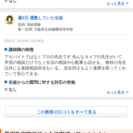
なし
もっと見る
1日あたりの授業時間について
1〜2時間
週3日 通塾していた生徒
授業の形式・流れ・雰囲気
目的: 高校受験
第一志望: 大阪府立四條畷高等学校
授業の雰囲気としては先生に質問しやすい雰囲気になっていま
す。自分はどんどん質問していました。自分がわからなければ、
回答日: 2025年10月08日
他の子もわかっていない子がいるという精神でいます。質問をす
ると感謝されることもあるので良いと思います！
講師陣の特徴
アルバイトではなくプロの先生です 色んなタイプの先生がいて、
テキスト・教材について
学習の相談だけでなく生活の相談や心配事も話せる。 教科の先生
わかりやすい
以外にも進路相談担当もいる。 先生同士もよく連携を取ってくれ
ていて安心できる。
生徒からの質問に対する対応の有無
なし
もっと見る
1日あたりの授業時間について
2〜3時間
この教室の口コミをすべて見る
授業の形式・流れ・雰囲気
集団授業も対面指導も行っている。質問しやすい雰囲気だし、質
問したことを褒めてくれたりする。理解するのに時間がかかる時
は後から個別で教えてくれる。授業の雰囲気は和やかな時が多く