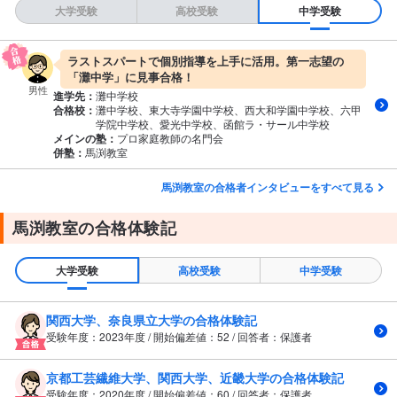
大学受験
高校受験
中学受験
ラストスパートで個別指導を上手に活用。第一志望の
「灘中学」に見事合格！
男性
進学先：
灘中学校
合格校：
灘中学校、東大寺学園中学校、西大和学園中学校、六甲
学院中学校、愛光中学校、函館ラ・サール中学校
メインの塾：
プロ家庭教師の名門会
併塾：
馬渕教室
馬渕教室の合格者インタビューをすべて見る
馬渕教室の合格体験記
大学受験
高校受験
中学受験
関西大学、奈良県立大学の合格体験記
受験年度：2023年度 / 開始偏差値：52 / 回答者：保護者
京都工芸繊維大学、関西大学、近畿大学の合格体験記
受験年度：2020年度 / 開始偏差値：60 / 回答者：保護者