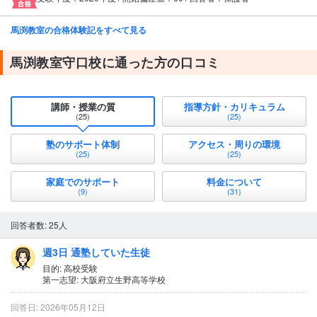
馬渕教室の合格体験記をすべて見る
馬渕教室守口校に通った方の口コミ
講師・授業の質
指導方針・カリキュラム
(25)
(25)
塾のサポート体制
アクセス・周りの環境
(25)
(25)
家庭でのサポート
料金について
(9)
(31)
回答者数: 25人
週3日 通塾していた生徒
目的: 高校受験
第一志望: 大阪府立生野高等学校
回答日: 2026年05月12日