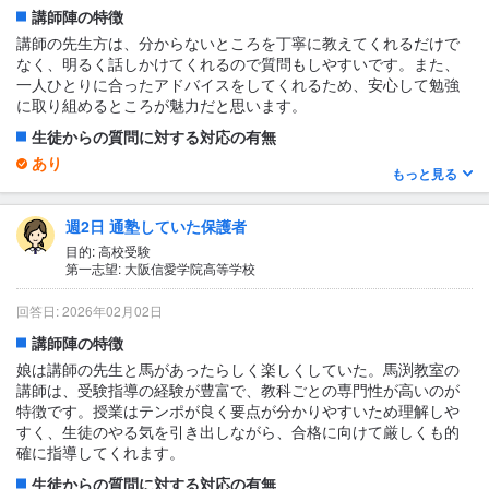
講師陣の特徴
講師の先生方は、分からないところを丁寧に教えてくれるだけで
なく、明るく話しかけてくれるので質問もしやすいです。また、
一人ひとりに合ったアドバイスをしてくれるため、安心して勉強
に取り組めるところが魅力だと思います。
生徒からの質問に対する対応の有無
あり
もっと見る
授業内でわからなかった問題や、宿題の範囲に対する質問など、
特に緊張感や不安もなく、気軽に質問している人が多い印象だっ
週2日 通塾していた保護者
た。
目的: 高校受験
1日あたりの授業時間について
第一志望: 大阪信愛学院高等学校
2〜3時間
回答日: 2026年02月02日
授業の形式・流れ・雰囲気
講師陣の特徴
授業は、先生の説明が分かりやすく、例題を解きながら進むので
内容を理解しやすいと感じました。また、その後に演習問題にも
娘は講師の先生と馬があったらしく楽しくしていた。馬渕教室の
取り組めるため、学んだことをしっかり定着させながら授業を受
講師は、受験指導の経験が豊富で、教科ごとの専門性が高いのが
けられるところが良いと思いました！
特徴です。授業はテンポが良く要点が分かりやすいため理解しや
すく、生徒のやる気を引き出しながら、合格に向けて厳しくも的
テキスト・教材について
確に指導してくれます。
テキストは内容が分かりやすく、重要なポイントがしっかりまと
生徒からの質問に対する対応の有無
められているので復習もしやすいと感じました。また、問題の種