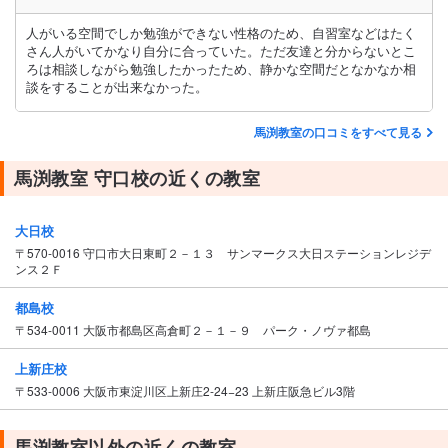
人がいる空間でしか勉強ができない性格のため、自習室などはたく
さん人がいてかなり自分に合っていた。ただ友達と分からないとこ
ろは相談しながら勉強したかったため、静かな空間だとなかなか相
談をすることが出来なかった。
馬渕教室の口コミをすべて見る
馬渕教室 守口校の近くの教室
大日校
〒570-0016 守口市大日東町２－１３ サンマークス大日ステーションレジデ
ンス２Ｆ
都島校
〒534-0011 大阪市都島区高倉町２－１－９ パーク・ノヴァ都島
上新庄校
〒533-0006 大阪市東淀川区上新庄2-24−23 上新庄阪急ビル3階
馬渕教室以外の近くの教室