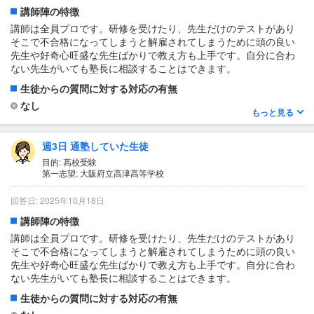
ると感謝されることもあるので良いと思います！
講師陣の特徴
講師は全員プロです。研修を受けたり、先生だけのテストがあり
テキスト・教材について
そこで不合格になってしまうと解雇されてしまうために頭の良い
わかりやすい
先生や好奇心旺盛な先生ばかりで教え方も上手です。自分に合わ
ない先生がいても塾長に相談することはできます。
生徒からの質問に対する対応の有無
なし
もっと見る
1日あたりの授業時間について
2〜3時間
週3日 通塾していた生徒
授業の形式・流れ・雰囲気
目的: 高校受験
第一志望: 大阪府立高津高等学校
授業の雰囲気としては先生に質問しやすい雰囲気になっていま
す。自分はどんどん質問していました。自分がわからなければ、
回答日: 2025年10月18日
他の子もわかっていない子がいるという精神でいます。質問をす
ると感謝されることもあるので良いと思います！
講師陣の特徴
講師は全員プロです。研修を受けたり、先生だけのテストがあり
テキスト・教材について
そこで不合格になってしまうと解雇されてしまうために頭の良い
わかりやすい
先生や好奇心旺盛な先生ばかりで教え方も上手です。自分に合わ
ない先生がいても塾長に相談することはできます。
生徒からの質問に対する対応の有無