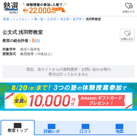
0
塾選（ジュクセン）
塾一覧
公文式
埼玉県
坂戸市
浅羽野教室
公文式 浅羽野教室
0
お気に入り
(0)
教室の総合評価：
幼児〜高卒生
対象学年
集団指導（10名以上）
授業形式
現在、当サイトからの資料請求・お問い合わせ等の
受付は行っておりません
教室トップ
詳細レポ
口コミ
地図