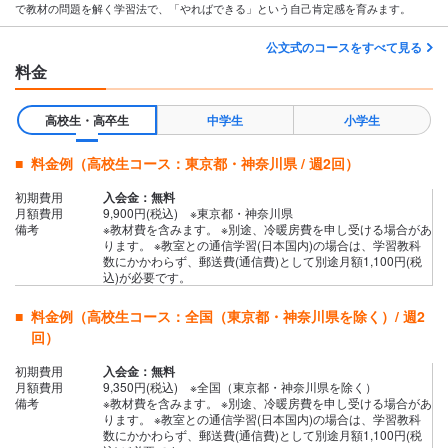
で教材の問題を解く学習法で、「やればできる」という自己肯定感を育みます。
公文式のコースをすべて見る
料金
高校生・高卒生
中学生
小学生
料金例（高校生コース：東京都・神奈川県 / 週2回）
初期費用
入会金：無料
月額費用
9,900円(税込) ※東京都・神奈川県
備考
※教材費を含みます。 ※別途、冷暖房費を申し受ける場合があ
ります。 ※教室との通信学習(日本国内)の場合は、学習教科
数にかかわらず、郵送費(通信費)として別途月額1,100円(税
込)が必要です。
料金例（高校生コース：全国（東京都・神奈川県を除く）/ 週2
回）
初期費用
入会金：無料
月額費用
9,350円(税込) ※全国（東京都・神奈川県を除く）
備考
※教材費を含みます。 ※別途、冷暖房費を申し受ける場合があ
ります。 ※教室との通信学習(日本国内)の場合は、学習教科
数にかかわらず、郵送費(通信費)として別途月額1,100円(税