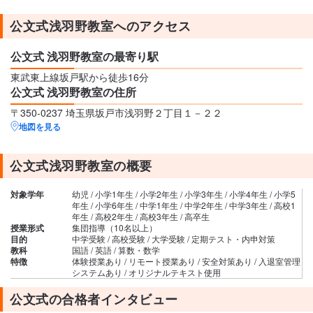
公文式浅羽野教室へのアクセス
公文式 浅羽野教室の最寄り駅
東武東上線坂戸駅から徒歩16分
公文式 浅羽野教室の住所
〒350-0237 埼玉県坂戸市浅羽野２丁目１－２２
地図を見る
公文式浅羽野教室の概要
対象学年
幼児 / 小学1年生 / 小学2年生 / 小学3年生 / 小学4年生 / 小学5
年生 / 小学6年生 / 中学1年生 / 中学2年生 / 中学3年生 / 高校1
年生 / 高校2年生 / 高校3年生 / 高卒生
授業形式
集団指導（10名以上）
目的
中学受験 / 高校受験 / 大学受験 / 定期テスト・内申対策
教科
国語 / 英語 / 算数・数学
特徴
体験授業あり / リモート授業あり / 安全対策あり / 入退室管理
システムあり / オリジナルテキスト使用
公文式の合格者インタビュー