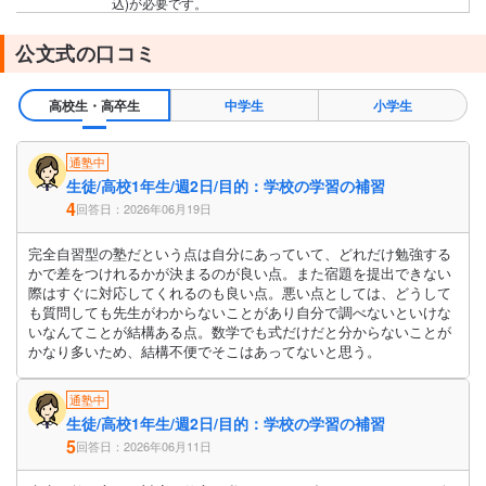
込)が必要です。
公文式の口コミ
高校生・高卒生
中学生
小学生
通塾中
生徒/高校1年生/週2日/目的：学校の学習の補習
4
回答日：2026年06月19日
完全自習型の塾だという点は自分にあっていて、どれだけ勉強する
かで差をつけれるかが決まるのが良い点。また宿題を提出できない
際はすぐに対応してくれるのも良い点。悪い点としては、どうして
も質問しても先生がわからないことがあり自分で調べないといけな
いなんてことが結構ある点。数学でも式だけだと分からないことが
かなり多いため、結構不便でそこはあってないと思う。
通塾中
生徒/高校1年生/週2日/目的：学校の学習の補習
5
回答日：2026年06月11日