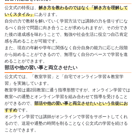
公文式の特長は、
解き方を教わるのではなく「解き方を理解して
いくスタイル」
にあります。
自分の力で教材を解いていく学習方法では講師の力を借りずにな
るべく自分で問題に向き合うことが求められますが、その分でき
た後の達成感を味わうことで、勉強や社会生活に役立つ自己肯定
感を高めることが可能です。
また、現在の年齢や学年に関係なく自分自身の能力に応じた段階
から始めることができるので、無理なく自分のペースで学習を進
めることができます。
部活や他の習い事と両立させたい
公文式では、「教室学習」と「自宅でオンライン学習＆教室学
習」を実施しています。
教室学習は週2回教室に通う指導形態ですが、オンライン学習では
教室への通塾とオンライン学習を組み合わせて指導を受けること
ができるので、
部活や他の習い事と両立させたいという生徒にお
すすめ
です。
オンライン学習では講師がオンラインで学習をサポートしてくれ
るので、送迎や通塾の時間を削ることなく公文式の学習を続ける
ことができます。