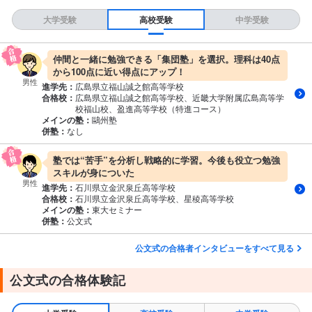
大学受験
高校受験
中学受験
仲間と一緒に勉強できる「集団塾」を選択。理科は40点
から100点に近い得点にアップ！
男性
進学先：
広島県立福山誠之館高等学校
合格校：
広島県立福山誠之館高等学校、近畿大学附属広島高等学
校福山校、盈進高等学校（特進コース）
メインの塾：
鷗州塾
併塾：
なし
塾では“苦手”を分析し戦略的に学習。今後も役立つ勉強
スキルが身についた
男性
進学先：
石川県立金沢泉丘高等学校
合格校：
石川県立金沢泉丘高等学校、星稜高等学校
メインの塾：
東大セミナー
併塾：
公文式
公文式の合格者インタビューをすべて見る
公文式の合格体験記