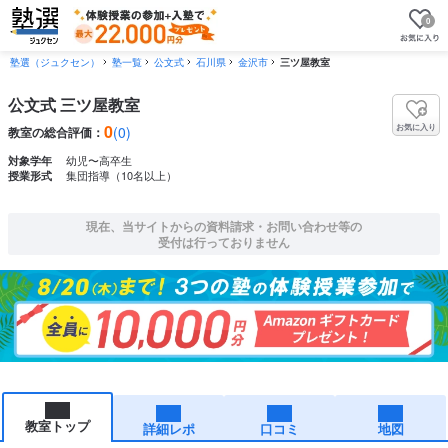
0
塾選（ジュクセン）
塾一覧
公文式
石川県
金沢市
三ツ屋教室
公文式 三ツ屋教室
0
お気に入り
(0)
教室の総合評価：
幼児〜高卒生
対象学年
集団指導（10名以上）
授業形式
現在、当サイトからの資料請求・お問い合わせ等の
受付は行っておりません
教室トップ
詳細レポ
口コミ
地図