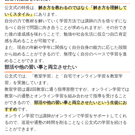
公文式の特長は、
解き方を教わるのではなく「解き方を理解して
いくスタイル」
にあります。
自分の力で教材を解いていく学習方法では講師の力を借りずにな
るべく自分で問題に向き合うことが求められますが、その分でき
た後の達成感を味わうことで、勉強や社会生活に役立つ自己肯定
感を高めることが可能です。
また、現在の年齢や学年に関係なく自分自身の能力に応じた段階
から始めることができるので、無理なく自分のペースで学習を進
めることができます。
部活や他の習い事と両立させたい
公文式では、「教室学習」と「自宅でオンライン学習＆教室学
習」を実施しています。
教室学習は週2回教室に通う指導形態ですが、オンライン学習では
教室への通塾とオンライン学習を組み合わせて指導を受けること
ができるので、
部活や他の習い事と両立させたいという生徒にお
すすめ
です。
オンライン学習では講師がオンラインで学習をサポートしてくれ
るので、送迎や通塾の時間を削ることなく公文式の学習を続ける
ことができます。