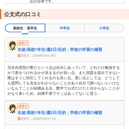
込)が必要です。
公文式の口コミ
高校生・高卒生
中学生
小学生
通塾中
生徒/高校1年生/週2日/目的：学校の学習の補習
4
回答日：2026年06月19日
完全自習型の塾だという点は自分にあっていて、どれだけ勉強する
かで差をつけれるかが決まるのが良い点。また宿題を提出できない
際はすぐに対応してくれるのも良い点。悪い点としては、どうして
も質問しても先生がわからないことがあり自分で調べないといけな
いなんてことが結構ある点。数学でも式だけだと分からないことが
かなり多いため、結構不便でそこはあってないと思う。
通塾中
生徒/高校1年生/週2日/目的：学校の学習の補習
5
回答日：2026年06月11日