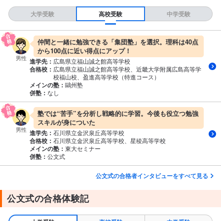
大学受験
高校受験
中学受験
仲間と一緒に勉強できる「集団塾」を選択。理科は40点
から100点に近い得点にアップ！
男性
進学先：
広島県立福山誠之館高等学校
合格校：
広島県立福山誠之館高等学校、近畿大学附属広島高等学
校福山校、盈進高等学校（特進コース）
メインの塾：
鷗州塾
併塾：
なし
塾では“苦手”を分析し戦略的に学習。今後も役立つ勉強
スキルが身についた
男性
進学先：
石川県立金沢泉丘高等学校
合格校：
石川県立金沢泉丘高等学校、星稜高等学校
メインの塾：
東大セミナー
併塾：
公文式
公文式の合格者インタビューをすべて見る
公文式の合格体験記