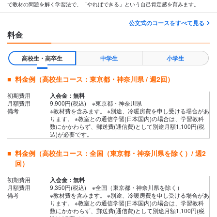
で教材の問題を解く学習法で、「やればできる」という自己肯定感を育みます。
公文式のコースをすべて見る
料金
高校生・高卒生
中学生
小学生
料金例（高校生コース：東京都・神奈川県 / 週2回）
初期費用
入会金：無料
月額費用
9,900円(税込) ※東京都・神奈川県
備考
※教材費を含みます。 ※別途、冷暖房費を申し受ける場合があ
ります。 ※教室との通信学習(日本国内)の場合は、学習教科
数にかかわらず、郵送費(通信費)として別途月額1,100円(税
込)が必要です。
料金例（高校生コース：全国（東京都・神奈川県を除く）/ 週2
回）
初期費用
入会金：無料
月額費用
9,350円(税込) ※全国（東京都・神奈川県を除く）
備考
※教材費を含みます。 ※別途、冷暖房費を申し受ける場合があ
ります。 ※教室との通信学習(日本国内)の場合は、学習教科
数にかかわらず、郵送費(通信費)として別途月額1,100円(税