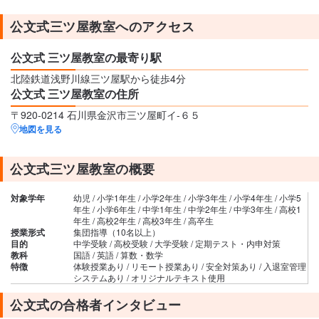
公文式三ツ屋教室へのアクセス
公文式 三ツ屋教室の最寄り駅
北陸鉄道浅野川線三ツ屋駅から徒歩4分
公文式 三ツ屋教室の住所
〒920-0214 石川県金沢市三ツ屋町イ‐６５
地図を見る
公文式三ツ屋教室の概要
対象学年
幼児 / 小学1年生 / 小学2年生 / 小学3年生 / 小学4年生 / 小学5
年生 / 小学6年生 / 中学1年生 / 中学2年生 / 中学3年生 / 高校1
年生 / 高校2年生 / 高校3年生 / 高卒生
授業形式
集団指導（10名以上）
目的
中学受験 / 高校受験 / 大学受験 / 定期テスト・内申対策
教科
国語 / 英語 / 算数・数学
特徴
体験授業あり / リモート授業あり / 安全対策あり / 入退室管理
システムあり / オリジナルテキスト使用
公文式の合格者インタビュー