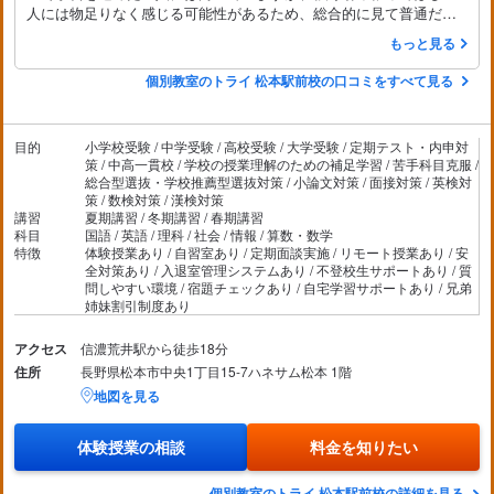
人には物足りなく感じる可能性があるため、総合的に見て普通だと
評価しました。
もっと見る
個別教室のトライ 松本駅前校の口コミをすべて見る
目的
小学校受験 / 中学受験 / 高校受験 / 大学受験 / 定期テスト・内申対
策 / 中高一貫校 / 学校の授業理解のための補足学習 / 苦手科目克服 /
総合型選抜・学校推薦型選抜対策 / 小論文対策 / 面接対策 / 英検対
策 / 数検対策 / 漢検対策
講習
夏期講習 / 冬期講習 / 春期講習
科目
国語 / 英語 / 理科 / 社会 / 情報 / 算数・数学
特徴
体験授業あり / 自習室あり / 定期面談実施 / リモート授業あり / 安
全対策あり / 入退室管理システムあり / 不登校生サポートあり / 質
問しやすい環境 / 宿題チェックあり / 自宅学習サポートあり / 兄弟
姉妹割引制度あり
アクセス
信濃荒井駅から徒歩18分
住所
長野県松本市中央1丁目15-7ハネサム松本 1階
地図を見る
体験授業の相談
料金を知りたい
個別教室のトライ 松本駅前校の詳細を見る