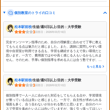
個別教室のトライの口コミ
松本駅前校
/生徒/週5日以上/目的：大学受験
3
回答日：2026年03月16日
完全マンツーマン指導のため、自分の理解度に合わせて丁寧に教え
てもらえる点は魅力だと感じました。また、講師に質問しやすい環
境や自習室が利用できる点も、学習を継続するうえで良い環境だと
思います。一方で、費用面ではやや高く感じる人もいるかもしれま
せん。そのため、手厚い個別指導を求める人には合う塾ですが、人
によって評価が分かれる部分もあると感じたため、総合的に普通の
もっと見る
評価としました。
松本駅前校
/生徒/週5日以上/目的：大学受験
3
回答日：2026年02月10日
個別指導で一人一人に合わせた対応をしてもらえる点や、学習環境
が整っている点は良いと感じました。一方で、自主性が求められる
場面も多く、合う合わないが分かれる塾だと思います。自分のペー
スで学習を進めたい人には向いていますが、強く引っ張ってほしい