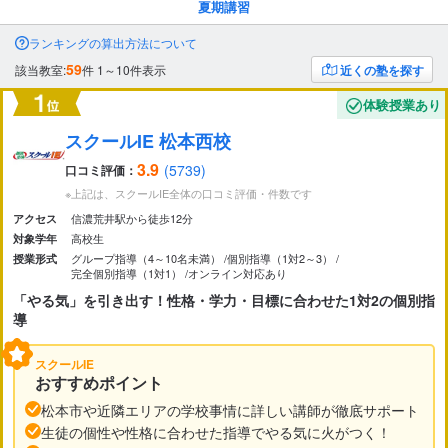
夏期講習
市区町村
から探す
ランキングの算出方法について
59
該当教室:
件
1～10件表示
近くの塾を探す
駅・路線
から探す
体験授業あり
スクールIE 松本西校
3.9
(5739)
口コミ評価：
※上記は、スクールIE全体の口コミ評価・件数です
信濃荒井駅から徒歩12分
アクセス
高校生
対象学年
グループ指導（4～10名未満）
個別指導（1対2～3）
授業形式
完全個別指導（1対1）
オンライン対応あり
「やる気」を引き出す！性格・学力・目標に合わせた1対2の個別指
導
スクールIE
おすすめポイント
松本市や近隣エリアの学校事情に詳しい講師が徹底サポート
生徒の個性や性格に合わせた指導でやる気に火がつく！