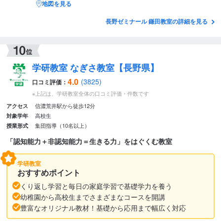
地図を見る
長野ゼミナール 鎌田教室の詳細を見る
学研教室 なぎさ教室【長野県】
4.0
(3825)
口コミ評価：
※上記は、学研教室全体の口コミ評価・件数です
信濃荒井駅から徒歩12分
アクセス
高校生
対象学年
集団指導（10名以上）
授業形式
「認知能力＋非認知能力＝生きる力」をはぐくむ教室
学研教室
おすすめポイント
くり返し学習と毎日の家庭学習で基礎学力を養う
幼稚園から高校生までさまざまなコースを開講
豊富なオリジナル教材！基礎から応用まで幅広く対応