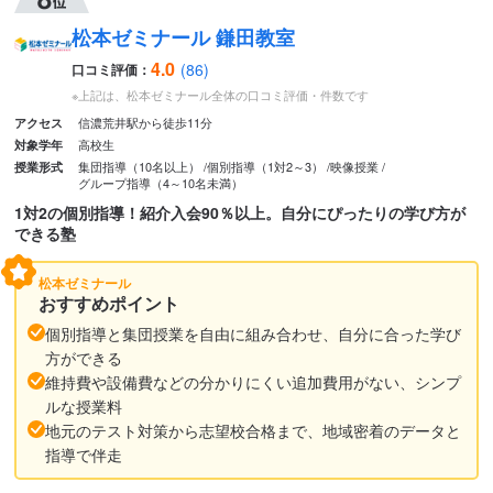
松本ゼミナール 鎌田教室
4.0
(86)
口コミ評価：
※上記は、松本ゼミナール全体の口コミ評価・件数です
信濃荒井駅から徒歩11分
アクセス
高校生
対象学年
集団指導（10名以上）
個別指導（1対2～3）
映像授業
授業形式
グループ指導（4～10名未満）
1対2の個別指導！紹介入会90％以上。自分にぴったりの学び方が
できる塾
松本ゼミナール
おすすめポイント
個別指導と集団授業を自由に組み合わせ、自分に合った学び
方ができる
維持費や設備費などの分かりにくい追加費用がない、シンプ
ルな授業料
地元のテスト対策から志望校合格まで、地域密着のデータと
指導で伴走