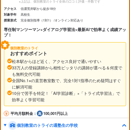
※上記は、個別教室のトライ全体の口コミ評価・件数です
信濃荒井駅から徒歩18分
アクセス
高校生
対象学年
完全個別指導（1対1）
オンライン対応あり
授業形式
専任制マンツーマン×ダイアログ学習法×最新AIで効率よく成績アッ
プ！
個別教室のトライ
おすすめポイント
松本駅からほど近く、アクセス良好で通いやすい
33万人の登録講師から相性ピッタリの講師が選べる＆何度で
も無料交代可能
全国No.1※の直営教室数で、完全1対1指導のため疑問はすぐ
に解消可能
10分で苦手を特定！「AI学習診断」×「トライ式学習法」で
効率よく学習可能
平均月額料金：
100,001円以上
個別教室のトライの通塾生の学校