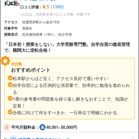
4.1
(1395)
口コミ評価：
※上記は、武田塾全体の口コミ評価・件数です
信濃荒井駅から徒歩15分
アクセス
高校生
対象学年
完全個別指導（1対1）
自立学習
授業形式
「日本初！授業をしない」大学受験専門塾。自学自習の徹底管理
で、難関大に逆転合格！
武田塾
おすすめポイント
松本駅からほど近く、アクセス良好で通いやすい
自学自習による圧倒的な演習量で、効率的に勉強を進められ
る
1冊の参考書や問題集を繰り返し解きなおすことで、知識が
定着！
合格に向けて何をすべきか、一日単位で明確にわかる
平均月額料金：
40,001~50,000円