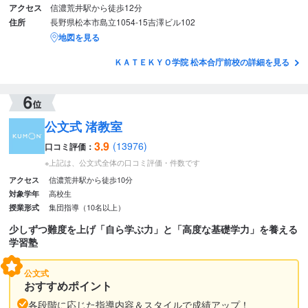
アクセス
信濃荒井駅から徒歩12分
住所
長野県松本市島立1054-15吉澤ビル102
地図を見る
ＫＡＴＥＫＹＯ学院 松本合庁前校の詳細を見る
公文式 渚教室
3.9
(13976)
口コミ評価：
※上記は、公文式全体の口コミ評価・件数です
信濃荒井駅から徒歩10分
アクセス
高校生
対象学年
集団指導（10名以上）
授業形式
少しずつ難度を上げ「自ら学ぶ力」と「高度な基礎学力」を養える
学習塾
公文式
おすすめポイント
各段階に応じた指導内容＆スタイルで成績アップ！