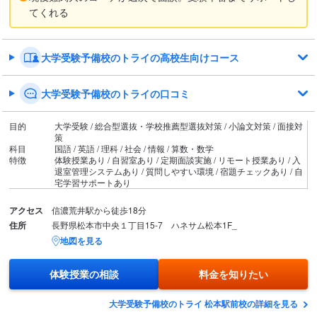
てくれる
大学受験予備校のトライの高校生向けコース
大学受験予備校のトライの口コミ
目的
大学受験 / 総合型選抜・学校推薦型選抜対策 / 小論文対策 / 面接対
策
科目
国語 / 英語 / 理科 / 社会 / 情報 / 算数・数学
特徴
体験授業あり / 自習室あり / 定期面談実施 / リモート授業あり / 入
退室管理システムあり / 質問しやすい環境 / 宿題チェックあり / 自
宅学習サポートあり
アクセス
信濃荒井駅から徒歩18分
住所
長野県松本市中央１丁目15-7 ハネサム松本1F_
地図を見る
体験授業の相談
料金を知りたい
大学受験予備校のトライ 松本駅前校の詳細を見る