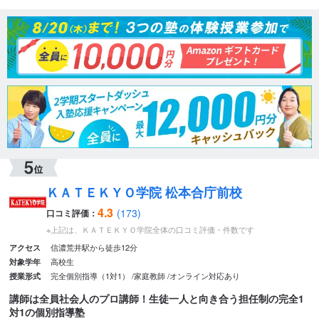
ＫＡＴＥＫＹＯ学院 松本合庁前校
4.3
(173)
口コミ評価：
※上記は、ＫＡＴＥＫＹＯ学院全体の口コミ評価・件数です
信濃荒井駅から徒歩12分
アクセス
高校生
対象学年
完全個別指導（1対1）
家庭教師
オンライン対応あり
授業形式
講師は全員社会人のプロ講師！生徒一人と向き合う担任制の完全1
対1の個別指導塾