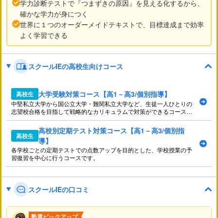
学力診断テストで『つまずきの原因』を見える化するから、
確かな学力が身につく
世界に１つのオーダーメイドテキストで、目標達成まで効率
よく学習できる
スクールIEの高校生向けコース
大学受験対策コース【高1－高3/個別指導】
高校生
中堅私立大学から国公立大学・難関私立大学など、生徒一人ひとりの
志望校合格を目指して戦略的なカリキュラムで対策ができるコースで
す。
高校別定期テスト対策コース【高1－高3/個別指
高校生
導】
各学校ごとの定期テストでの点数アップを目的とした、学校授業の予
習復習を中心に行うコースです。
スクールIEの口コミ
塾選ピックアップ