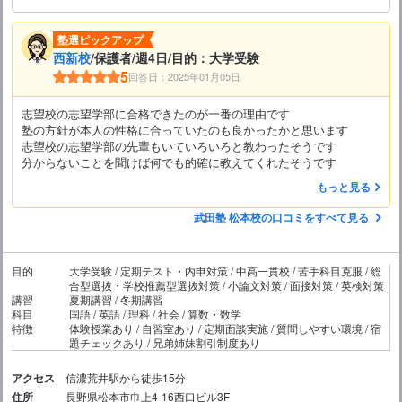
塾選ピックアップ
西新校
/保護者/週4日/目的：大学受験
5
回答日：2025年01月05日
志望校の志望学部に合格できたのが一番の理由です
塾の方針が本人の性格に合っていたのも良かったかと思います
志望校の志望学部の先輩もいていろいろと教わったそうです
分からないことを聞けば何でも的確に教えてくれたそうです
もっと見る
武田塾 松本校の口コミをすべて見る
目的
大学受験 / 定期テスト・内申対策 / 中高一貫校 / 苦手科目克服 / 総
合型選抜・学校推薦型選抜対策 / 小論文対策 / 面接対策 / 英検対策
講習
夏期講習 / 冬期講習
科目
国語 / 英語 / 理科 / 社会 / 算数・数学
特徴
体験授業あり / 自習室あり / 定期面談実施 / 質問しやすい環境 / 宿
題チェックあり / 兄弟姉妹割引制度あり
アクセス
信濃荒井駅から徒歩15分
住所
長野県松本市巾上4-16西口ビル3F