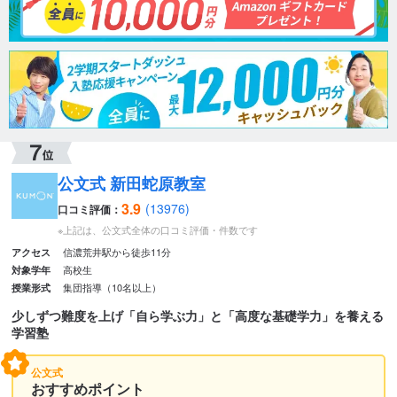
公文式 新田蛇原教室
3.9
(13976)
口コミ評価：
※上記は、公文式全体の口コミ評価・件数です
信濃荒井駅から徒歩11分
アクセス
高校生
対象学年
集団指導（10名以上）
授業形式
少しずつ難度を上げ「自ら学ぶ力」と「高度な基礎学力」を養える
学習塾
公文式
おすすめポイント