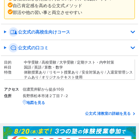
自己肯定感を高める公文式メソッド
部活や他の習い事と両立させやすい
公文式の高校生向けコース
公文式の口コミ
目的
中学受験 / 高校受験 / 大学受験 / 定期テスト・内申対策
科目
国語 / 英語 / 算数・数学
特徴
体験授業あり / リモート授業あり / 安全対策あり / 入退室管理シス
テムあり / オリジナルテキスト使用
アクセス
信濃荒井駅から徒歩10分
住所
長野県松本市渚２丁目７‐２
地図を見る
公文式 渚教室の詳細を見る