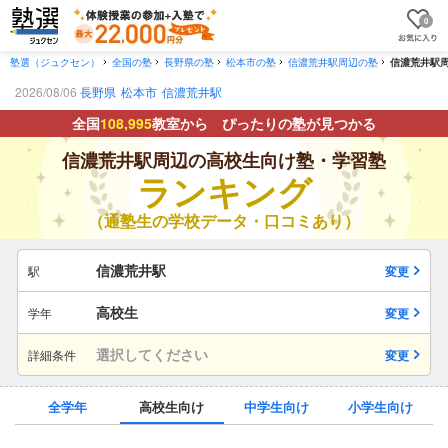
0
塾選（ジュクセン）
全国の塾
長野県の塾
松本市の塾
信濃荒井駅周辺の塾
信濃荒井駅
2026/08/06
長野県
松本市
信濃荒井駅
全国
108,995
教室から ぴったりの塾が見つかる
信濃荒井駅周辺の高校生向け塾・学習塾
ランキング
（通塾生の学校データ・口コミあり）
信濃荒井駅
駅
変更
高校生
学年
変更
選択してください
詳細条件
変更
全学年
高校生向け
中学生向け
小学生向け