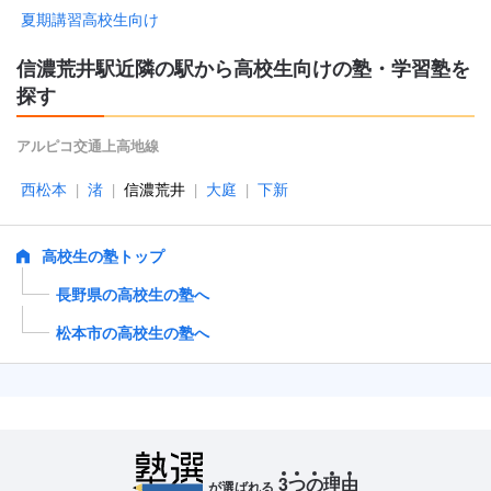
夏期講習高校生向け
信濃荒井駅近隣の駅から高校生向けの塾・学習塾を
探す
アルピコ交通上高地線
西松本
渚
信濃荒井
大庭
下新
|
|
|
|
高校生の塾トップ
長野県の高校生の塾へ
松本市の高校生の塾へ
3
つ
の
理
由
が選ばれる