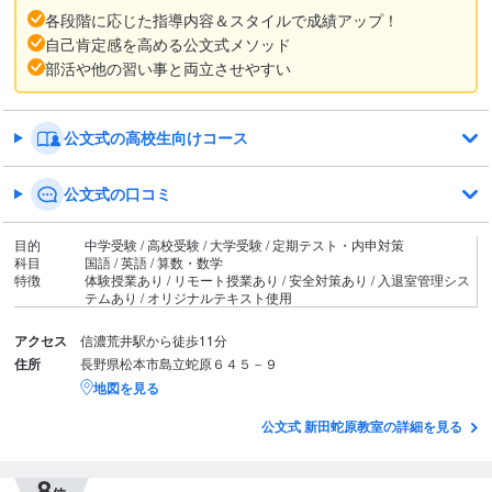
各段階に応じた指導内容＆スタイルで成績アップ！
自己肯定感を高める公文式メソッド
部活や他の習い事と両立させやすい
公文式の高校生向けコース
公文式の口コミ
目的
中学受験 / 高校受験 / 大学受験 / 定期テスト・内申対策
科目
国語 / 英語 / 算数・数学
特徴
体験授業あり / リモート授業あり / 安全対策あり / 入退室管理シス
テムあり / オリジナルテキスト使用
アクセス
信濃荒井駅から徒歩11分
住所
長野県松本市島立蛇原６４５－９
地図を見る
公文式 新田蛇原教室の詳細を見る