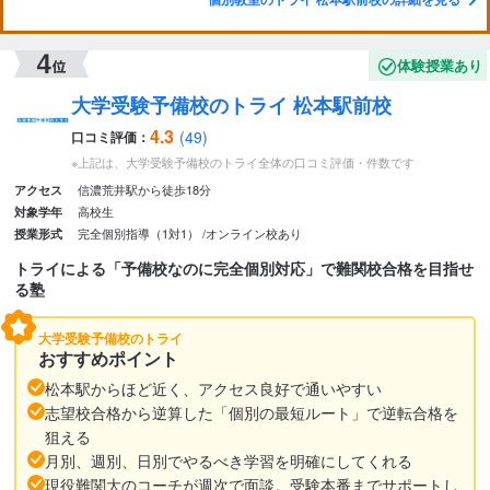
体験授業あり
大学受験予備校のトライ 松本駅前校
4.3
(49)
口コミ評価：
※上記は、大学受験予備校のトライ全体の口コミ評価・件数です
信濃荒井駅から徒歩18分
アクセス
高校生
対象学年
完全個別指導（1対1）
オンライン校あり
授業形式
トライによる「予備校なのに完全個別対応」で難関校合格を目指せ
る塾
大学受験予備校のトライ
おすすめポイント
松本駅からほど近く、アクセス良好で通いやすい
志望校合格から逆算した「個別の最短ルート」で逆転合格を
狙える
月別、週別、日別でやるべき学習を明確にしてくれる
現役難関大のコーチが週次で面談。受験本番までサポートし