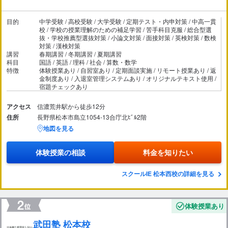
目的
中学受験 / 高校受験 / 大学受験 / 定期テスト・内申対策 / 中高一貫
校 / 学校の授業理解のための補足学習 / 苦手科目克服 / 総合型選
抜・学校推薦型選抜対策 / 小論文対策 / 面接対策 / 英検対策 / 数検
対策 / 漢検対策
講習
春期講習 / 冬期講習 / 夏期講習
科目
国語 / 英語 / 理科 / 社会 / 算数・数学
特徴
体験授業あり / 自習室あり / 定期面談実施 / リモート授業あり / 返
金制度あり / 入退室管理システムあり / オリジナルテキスト使用 /
宿題チェックあり
アクセス
信濃荒井駅から徒歩12分
住所
長野県松本市島立1054-13合庁北ﾋﾞﾙ2階
地図を見る
体験授業の相談
料金を知りたい
スクールIE 松本西校の詳細を見る
体験授業あり
武田塾 松本校