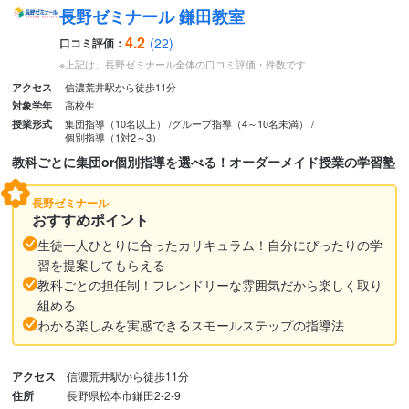
長野ゼミナール 鎌田教室
4.2
(22)
口コミ評価：
※上記は、長野ゼミナール全体の口コミ評価・件数です
信濃荒井駅から徒歩11分
アクセス
高校生
対象学年
集団指導（10名以上）
グループ指導（4～10名未満）
授業形式
個別指導（1対2～3）
教科ごとに集団or個別指導を選べる！オーダーメイド授業の学習塾
長野ゼミナール
おすすめポイント
生徒一人ひとりに合ったカリキュラム！自分にぴったりの学
習を提案してもらえる
教科ごとの担任制！フレンドリーな雰囲気だから楽しく取り
組める
わかる楽しみを実感できるスモールステップの指導法
アクセス
信濃荒井駅から徒歩11分
住所
長野県松本市鎌田2-2-9