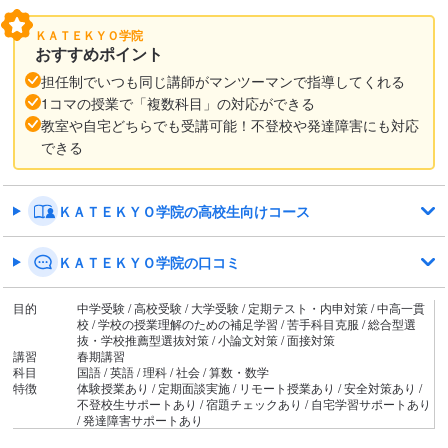
ＫＡＴＥＫＹＯ学院
おすすめポイント
担任制でいつも同じ講師がマンツーマンで指導してくれる
1コマの授業で「複数科目」の対応ができる
教室や自宅どちらでも受講可能！不登校や発達障害にも対応
できる
ＫＡＴＥＫＹＯ学院の高校生向けコース
ＫＡＴＥＫＹＯ学院の口コミ
目的
中学受験 / 高校受験 / 大学受験 / 定期テスト・内申対策 / 中高一貫
校 / 学校の授業理解のための補足学習 / 苦手科目克服 / 総合型選
抜・学校推薦型選抜対策 / 小論文対策 / 面接対策
講習
春期講習
科目
国語 / 英語 / 理科 / 社会 / 算数・数学
特徴
体験授業あり / 定期面談実施 / リモート授業あり / 安全対策あり /
不登校生サポートあり / 宿題チェックあり / 自宅学習サポートあり
/ 発達障害サポートあり