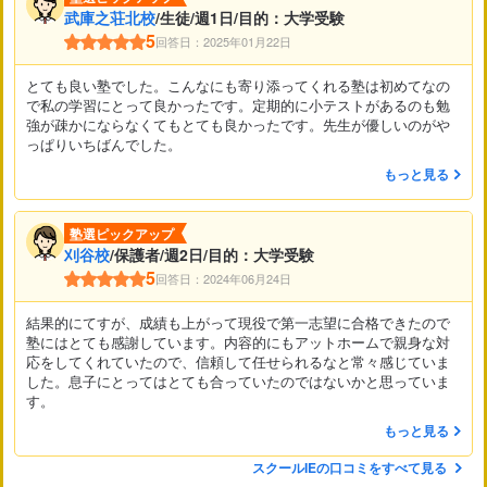
武庫之荘北校
/生徒/週1日/目的：大学受験
5
回答日：2025年01月22日
とても良い塾でした。こんなにも寄り添ってくれる塾は初めてなの
で私の学習にとって良かったです。定期的に小テストがあるのも勉
強が疎かにならなくてもとても良かったです。先生が優しいのがや
っぱりいちばんでした。
もっと見る
塾選ピックアップ
刈谷校
/保護者/週2日/目的：大学受験
5
回答日：2024年06月24日
結果的にてすが、成績も上がって現役で第一志望に合格できたので
塾にはとても感謝しています。内容的にもアットホームで親身な対
応をしてくれていたので、信頼して任せられるなと常々感じていま
した。息子にとってはとても合っていたのではないかと思っていま
す。
もっと見る
スクールIEの口コミをすべて見る