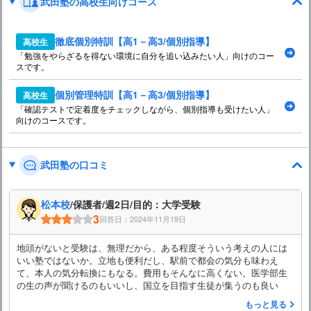
武田塾の高校生向けコース
徹底個別特訓【高1－高3/個別指導】
高校生
「勉強をやらざるを得ない環境に自分を追い込みたい人」向けのコー
スです。
個別管理特訓【高1－高3/個別指導】
高校生
「確認テストで定着度をチェックしながら、個別指導も受けたい人」
向けのコースです。
武田塾の口コミ
松本校
/保護者/週2日/目的：大学受験
3
回答日：2024年11月19日
地頭がないと受験は、無理だから、ある程度そういう考えの人には
いい塾ではないか。立地も便利だし、駅前で都会の気分も味わえ
て、本人の気分転換にもなる。費用もそんなに高くない。医学部生
の生の声が聞けるのもいいし、国立を目指す生徒が集うのも良い
もっと見る