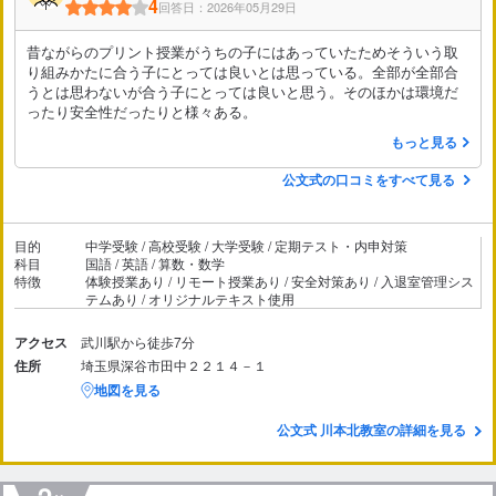
4
回答日：2026年05月29日
昔ながらのプリント授業がうちの子にはあっていたためそういう取
り組みかたに合う子にとっては良いとは思っている。全部が全部合
うとは思わないが合う子にとっては良いと思う。そのほかは環境だ
ったり安全性だったりと様々ある。
もっと見る
公文式の口コミをすべて見る
目的
中学受験 / 高校受験 / 大学受験 / 定期テスト・内申対策
科目
国語 / 英語 / 算数・数学
特徴
体験授業あり / リモート授業あり / 安全対策あり / 入退室管理シス
テムあり / オリジナルテキスト使用
アクセス
武川駅から徒歩7分
住所
埼玉県深谷市田中２２１４－１
地図を見る
公文式 川本北教室の詳細を見る