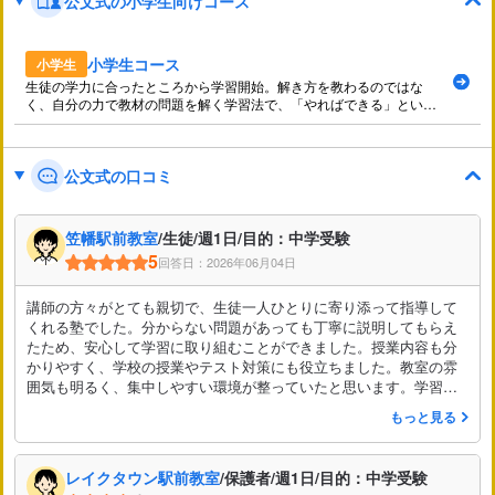
公文式の小学生向けコース
小学生コース
小学生
生徒の学力に合ったところから学習開始。解き方を教わるのではな
く、自分の力で教材の問題を解く学習法で、「やればできる」という
自己肯定感を育みます。
公文式の口コミ
笠幡駅前教室
/生徒/週1日/目的：中学受験
5
回答日：2026年06月04日
講師の方々がとても親切で、生徒一人ひとりに寄り添って指導して
くれる塾でした。分からない問題があっても丁寧に説明してもらえ
たため、安心して学習に取り組むことができました。授業内容も分
かりやすく、学校の授業やテスト対策にも役立ちました。教室の雰
囲気も明るく、集中しやすい環境が整っていたと思います。学習面
だけでなく勉強への意欲も高めてもらえたので、通って良かったと
もっと見る
感じています。友人にもおすすめできる塾だと思います。
レイクタウン駅前教室
/保護者/週1日/目的：中学受験