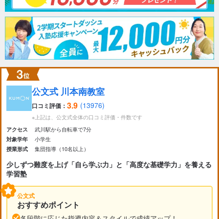
公文式 川本南教室
3.9
(13976)
口コミ評価：
※上記は、公文式全体の口コミ評価・件数です
武川駅から自転車で7分
アクセス
小学生
対象学年
集団指導（10名以上）
授業形式
少しずつ難度を上げ「自ら学ぶ力」と「高度な基礎学力」を養える
学習塾
公文式
おすすめポイント
各段階に応じた指導内容＆スタイルで成績アップ！