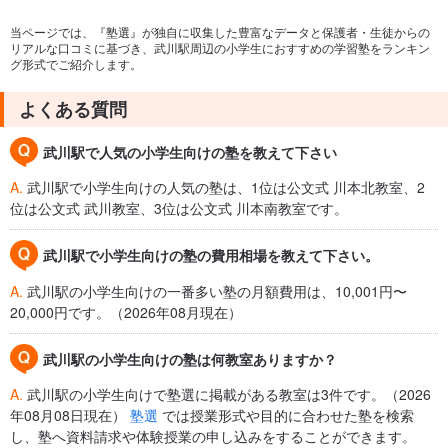
当ページでは、『塾選』が独自に収集した豊富なデータと保護者・生徒からの
リアルな口コミに基づき、武川駅周辺の小学生におすすめの学習塾をランキン
グ形式でご紹介します。
よくある質問
武川駅で人気の小学生向けの塾を教えて下さい
A.
武川駅で小学生向けの人気の塾は、1位は公文式 川本北教室、2
位は公文式 武川教室、3位は公文式 川本南教室です。
武川駅で小学生向けの塾の費用相場を教えて下さい。
A.
武川駅の小学生向けの一番多い塾の月額費用は、10,001円〜
20,000円です。（2026年08月現在）
武川駅の小学生向けの塾は何教室ありますか？
A.
武川駅の小学生向けで塾選に掲載がある教室は3件です。（2026
年08月08日現在）
塾選
では授業形式や目的に合わせた塾を検索
し、塾へ資料請求や体験授業の申し込みをすることができます。