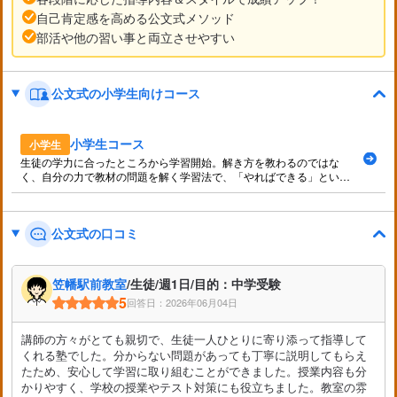
自己肯定感を高める公文式メソッド
部活や他の習い事と両立させやすい
公文式の小学生向けコース
小学生コース
小学生
生徒の学力に合ったところから学習開始。解き方を教わるのではな
く、自分の力で教材の問題を解く学習法で、「やればできる」という
自己肯定感を育みます。
公文式の口コミ
笠幡駅前教室
/生徒/週1日/目的：中学受験
5
回答日：2026年06月04日
講師の方々がとても親切で、生徒一人ひとりに寄り添って指導して
くれる塾でした。分からない問題があっても丁寧に説明してもらえ
たため、安心して学習に取り組むことができました。授業内容も分
かりやすく、学校の授業やテスト対策にも役立ちました。教室の雰