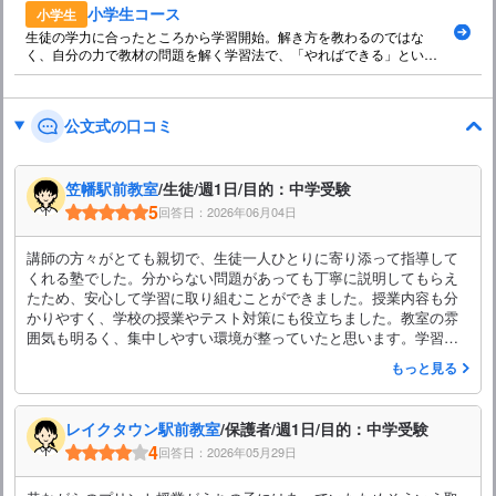
小学生コース
小学生
生徒の学力に合ったところから学習開始。解き方を教わるのではな
く、自分の力で教材の問題を解く学習法で、「やればできる」という
自己肯定感を育みます。
公文式の口コミ
笠幡駅前教室
/生徒/週1日/目的：中学受験
5
回答日：2026年06月04日
講師の方々がとても親切で、生徒一人ひとりに寄り添って指導して
くれる塾でした。分からない問題があっても丁寧に説明してもらえ
たため、安心して学習に取り組むことができました。授業内容も分
かりやすく、学校の授業やテスト対策にも役立ちました。教室の雰
囲気も明るく、集中しやすい環境が整っていたと思います。学習面
だけでなく勉強への意欲も高めてもらえたので、通って良かったと
もっと見る
感じています。友人にもおすすめできる塾だと思います。
レイクタウン駅前教室
/保護者/週1日/目的：中学受験
4
回答日：2026年05月29日