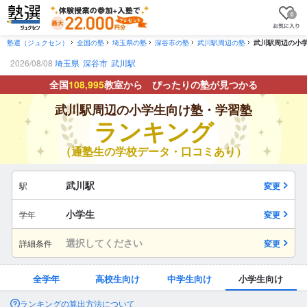
0
塾選（ジュクセン）
全国の塾
埼玉県の塾
深谷市の塾
武川駅周辺の塾
武川駅周辺の小
2026/08/08
埼玉県
深谷市
武川駅
全国
108,995
教室から ぴったりの塾が見つかる
武川駅周辺の小学生向け塾・学習塾
ランキング
（通塾生の学校データ・口コミあり）
武川駅
駅
変更
小学生
学年
変更
選択してください
詳細条件
変更
全学年
高校生向け
中学生向け
小学生向け
ランキングの算出方法について