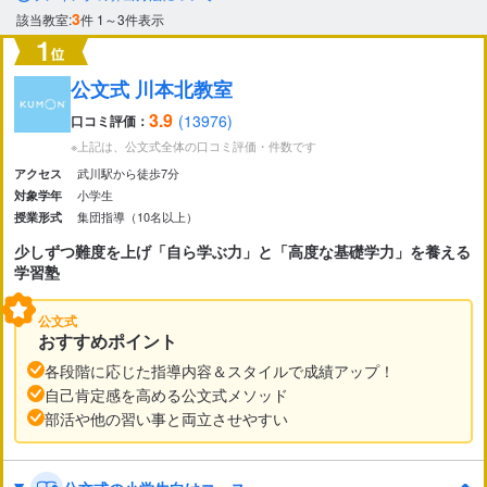
市区町村
3
該当教室:
件
1～3件表示
から探す
公文式 川本北教室
駅・路線
から探す
3.9
(13976)
口コミ評価：
※上記は、公文式全体の口コミ評価・件数です
武川駅から徒歩7分
アクセス
小学生
対象学年
集団指導（10名以上）
授業形式
少しずつ難度を上げ「自ら学ぶ力」と「高度な基礎学力」を養える
学習塾
公文式
おすすめポイント
各段階に応じた指導内容＆スタイルで成績アップ！
自己肯定感を高める公文式メソッド
部活や他の習い事と両立させやすい