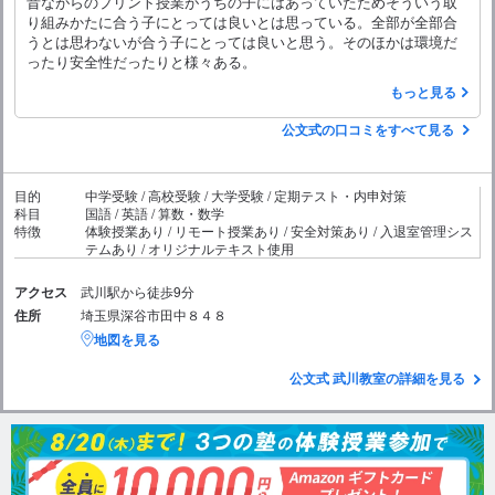
昔ながらのプリント授業がうちの子にはあっていたためそういう取
り組みかたに合う子にとっては良いとは思っている。全部が全部合
うとは思わないが合う子にとっては良いと思う。そのほかは環境だ
ったり安全性だったりと様々ある。
もっと見る
公文式の口コミをすべて見る
目的
中学受験 / 高校受験 / 大学受験 / 定期テスト・内申対策
科目
国語 / 英語 / 算数・数学
特徴
体験授業あり / リモート授業あり / 安全対策あり / 入退室管理シス
テムあり / オリジナルテキスト使用
アクセス
武川駅から徒歩9分
住所
埼玉県深谷市田中８４８
地図を見る
公文式 武川教室の詳細を見る