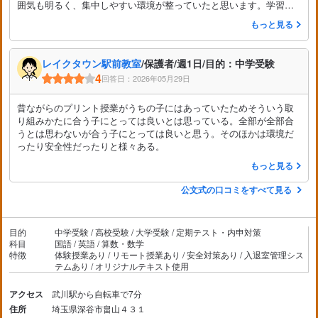
囲気も明るく、集中しやすい環境が整っていたと思います。学習面
だけでなく勉強への意欲も高めてもらえたので、通って良かったと
もっと見る
感じています。友人にもおすすめできる塾だと思います。
レイクタウン駅前教室
/保護者/週1日/目的：中学受験
4
回答日：2026年05月29日
昔ながらのプリント授業がうちの子にはあっていたためそういう取
り組みかたに合う子にとっては良いとは思っている。全部が全部合
うとは思わないが合う子にとっては良いと思う。そのほかは環境だ
ったり安全性だったりと様々ある。
もっと見る
公文式の口コミをすべて見る
目的
中学受験 / 高校受験 / 大学受験 / 定期テスト・内申対策
科目
国語 / 英語 / 算数・数学
特徴
体験授業あり / リモート授業あり / 安全対策あり / 入退室管理シス
テムあり / オリジナルテキスト使用
アクセス
武川駅から自転車で7分
住所
埼玉県深谷市畠山４３１