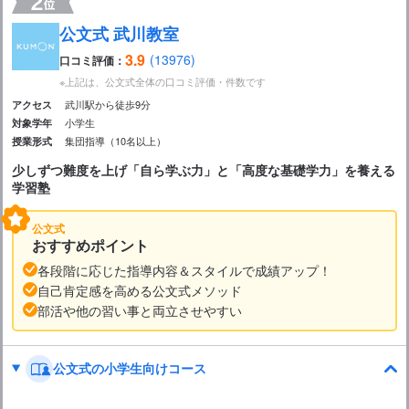
公文式 武川教室
3.9
(13976)
口コミ評価：
※上記は、公文式全体の口コミ評価・件数です
武川駅から徒歩9分
アクセス
小学生
対象学年
集団指導（10名以上）
授業形式
少しずつ難度を上げ「自ら学ぶ力」と「高度な基礎学力」を養える
学習塾
公文式
おすすめポイント
各段階に応じた指導内容＆スタイルで成績アップ！
自己肯定感を高める公文式メソッド
部活や他の習い事と両立させやすい
公文式の小学生向けコース