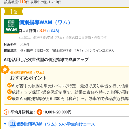
110
該当教室:
件
表示中の塾:1～10件
集団指導（10名以上）
グループ指導（4～10名未満）
家庭教師
オンライン校あり
オンライン対応あり
北海道
青森県
岩手県
宮城県
秋田県
山形県
福島県
個別指導WAM（ワム）
新潟県
富山県
石川県
福井県
山梨県
長野県
3.9
(1048)
口コミ評価：
小学校受験
中学受験
高校受験
大学受験
定期テ
※上記は、個別指導WAM（ワム）全体の口コミ評価・件数です
茨城県
栃木県
群馬県
埼玉県
千葉県
東京都
神奈川
学校の授業理解のための補足学習
苦手科目克服
総合
小学生
対象学年
英検対策
数検対策
漢検対策
私大受験対策
個別指導（1対2～3）
完全個別指導（1対1）
オンライン対応あり
授業形式
岐阜県
静岡県
愛知県
三重県
AIを活用した次世代型の個別指導で成績アップ
滋賀県
京都府
大阪府
兵庫県
奈良県
和歌山県
個別指導WAM（ワム）
国語
英語
理科
社会
算数・数学
情報
鳥取県
島根県
岡山県
広島県
山口県
徳島県
香川県
おすすめポイント
AIが苦手の原因を単元レベルで特定！最短で戻り学習を行い成
福岡県
佐賀県
長崎県
熊本県
大分県
宮崎県
鹿児島
成績アップ保証×返金保証制度で、結果に責任を持った指導が受
最新AI×個別指導が月6,200円（税込）〜。効率的で高品質な
体験授業あり
自習室あり
定期面談実施
社員講師
返金制度あり
安全対策あり
入退室管理システムあり
平均月額料金：
10,001~20,000円
質問しやすい環境
宿題チェックあり
自宅学習サポー
発達障害サポートあり
個別指導WAM（ワム）の小学生向けコース