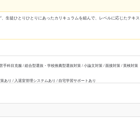
ず、生徒ひとりひとりにあったカリキュラムを組んで、レベルに応じたテキス
/ 苦手科目克服 / 総合型選抜・学校推薦型選抜対策 / 小論文対策 / 面接対策 / 英検対策
全対策あり / 入退室管理システムあり / 自宅学習サポートあり