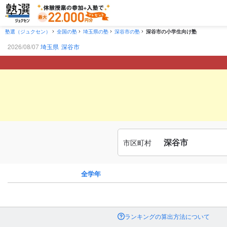
塾選（ジュクセン）
全国の塾
埼玉県の塾
深谷市の塾
深谷市の小学生向け塾
2026/08/07
埼玉県
深谷市
深谷市
市区町村
全学年
ランキングの算出方法について
市区町村
から探す