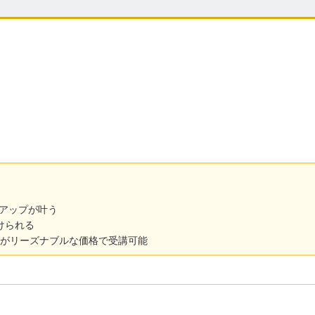
個別指導（1対2～3）
完全個別指導（1対1）
映像授業
自立学習
個別指導（1対4～）
スト・内申対策
中高一貫校
英語専門塾
数学専門塾
県
型選抜・学校推薦型選抜対策
小論文対策
面接対策
愛媛県
高知県
績アップが叶う
県
沖縄県
けられる
指導がリーズナブルな価格で受講可能
のみ
リモート授業あり
成績保証制度あり
オリジナルテキスト使用
不登校生サポートあり
トあり
特待生制度あり
兄弟姉妹割引制度あり