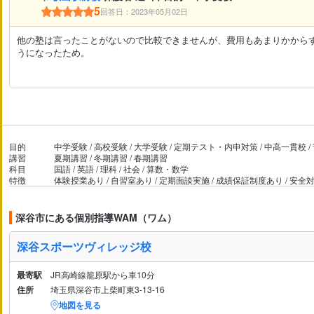
5
回答日：2023年05月02日
他の塾は言ったことがないので比較できませんが、費用もあまりかから
うになったため。
目的
中学受験 / 高校受験 / 大学受験 / 定期テスト・内申対策 / 中高一貫校 
講習
夏期講習 / 冬期講習 / 春期講習
科目
国語 / 英語 / 理科 / 社会 / 算数・数学
特徴
体験授業あり / 自習室あり / 定期面談実施 / 成績保証制度あり / 安
深谷市にある個別指導WAM（ワム）
深谷スポーツヴィレッジ校
最寄駅
JR高崎線籠原駅から車10分
住所
埼玉県深谷市上柴町東3-13-16
地図を見る