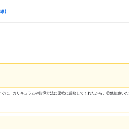
指導】
すぐに、カリキュラムや指導方法に柔軟に反映してくれたから。②勉強嫌いだ
。