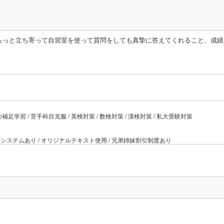
らっと立ち寄って自習室を使って質問をしても真摯に答えてくれること、成績
足学習 / 苦手科目克服 / 英検対策 / 数検対策 / 漢検対策 / 私大受験対策
室管理システムあり / オリジナルテキスト使用 / 兄弟姉妹割引制度あり