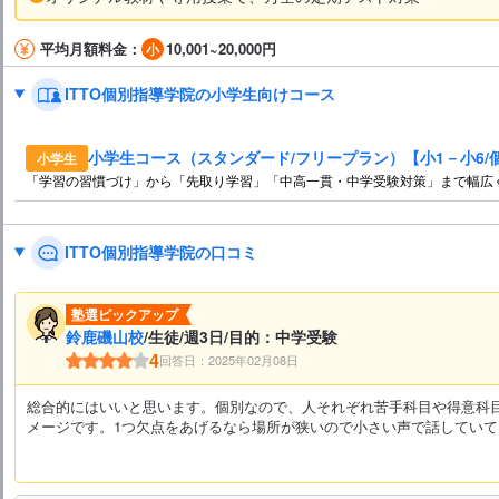
平均月額料金：
10,001~20,000円
ITTO個別指導学院の小学生向けコース
小学生コース（スタンダード/フリープラン）【小1－小6/
小学生
「学習の習慣づけ」から「先取り学習」「中高一貫・中学受験対策」まで幅広
ITTO個別指導学院の口コミ
塾選ピックアップ
鈴鹿磯山校
/生徒/週3日/目的：中学受験
4
回答日：2025年02月08日
総合的にはいいと思います。個別なので、人それぞれ苦手科目や得意科
メージです。1つ欠点をあげるなら場所が狭いので小さい声で話してい