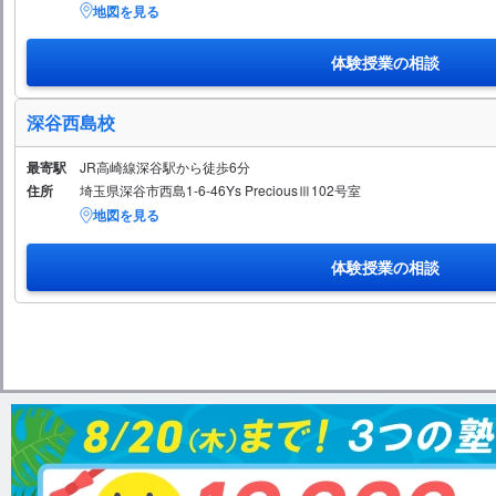
地図を見る
体験授業の相談
深谷西島校
最寄駅
JR高崎線深谷駅から徒歩6分
住所
埼玉県深谷市西島1-6-46Ys PreciousⅢ102号室
地図を見る
体験授業の相談