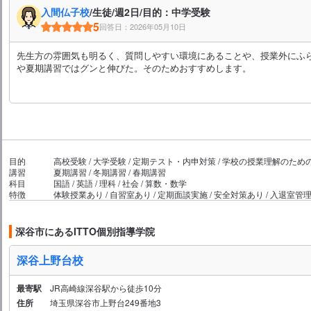
入間仏子校
/生徒/週2日/目的：中学受験
5
回答日：2026年05月10日
先生方の雰囲気も明るく、質問しやすい環境にあることや、授業外にふ
や夏期講習ではグンと伸びた。そのためおすすめします。
目的
高校受験 / 大学受験 / 定期テスト・内申対策 / 学校の授業理解のための補
講習
夏期講習 / 冬期講習 / 春期講習
科目
国語 / 英語 / 理科 / 社会 / 算数・数学
特徴
体験授業あり / 自習室あり / 定期面談実施 / 安全対策あり / 入退
深谷市にあるITTO個別指導学院
深谷上野台校
最寄駅
JR高崎線深谷駅から徒歩10分
住所
埼玉県深谷市上野台249番地3