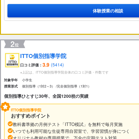
体験授業の相談
ITTO個別指導学院
3.9
(5414)
口コミ評価：
※上記は、ITTO個別指導学院全体の口コミ評価・件数です
小学生
対象学年
個別指導（1対2～3）
完全個別指導（1対1）
授業形式
個別指導ひとすじ30年、全国1200校の実績
ITTO個別指導学院
おすすめポイント
教科書準拠の月例テスト「ITTO模試」を無料で毎月実施
いつでも利用可能な生徒専用自習室で、学習習慣が身につく
オリジナル教材や専用授業で、万全の定期テスト対策