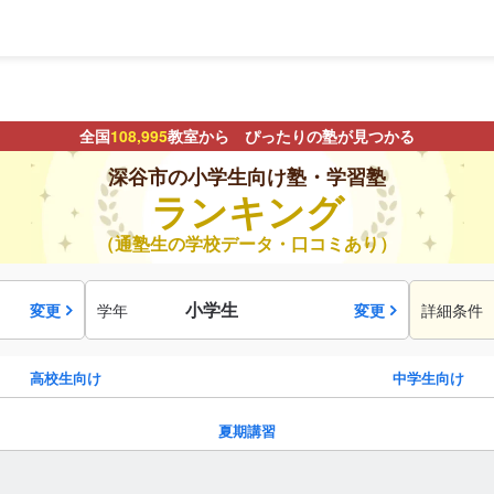
全国
108,995
教室から ぴったりの塾が見つかる
深谷市の小学生向け塾・学習塾
ランキング
（通塾生の学校データ・口コミあり）
小学生
変更
学年
変更
詳細条件
高校生向け
中学生向け
夏期講習
駅・路線
から探す