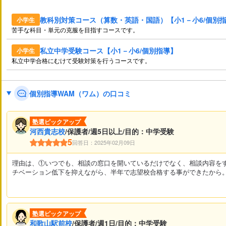
教科別対策コース（算数・英語・国語）【小1－小6/個別
小学生
苦手な科目・単元の克服を目指すコースです。
私立中学受験コース【小1－小6/個別指導】
小学生
私立中学合格にむけて受験対策を行うコースです。
個別指導WAM（ワム）の口コミ
塾選ピックアップ
河西貴志校
/保護者/週5日以上/目的：中学受験
5
回答日：2025年02月09日
理由は、①いつでも、相談の窓口を開いているだけでなく、相談内容を
チベーション低下を抑えながら、半年で志望校合格する事ができたから
塾選ピックアップ
和歌山駅前校
/保護者/週1日/目的：中学受験