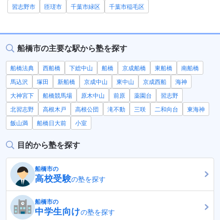
習志野市
匝瑳市
千葉市緑区
千葉市稲毛区
船橋市の主要な駅から塾を探す
船橋法典
西船橋
下総中山
船橋
京成船橋
東船橋
南船橋
馬込沢
塚田
新船橋
京成中山
東中山
京成西船
海神
大神宮下
船橋競馬場
原木中山
前原
薬園台
習志野
北習志野
高根木戸
高根公団
滝不動
三咲
二和向台
東海神
飯山満
船橋日大前
小室
目的から塾を探す
船橋市の
高校受験
の塾を探す
船橋市の
中学生向け
の塾を探す