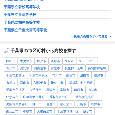
千葉県立若松高等学校
千葉県立泉高等学校
千葉県立柏井高等学校
千葉県立千葉大宮高等学校
千葉県の高校をすべて見る
千葉県の市区町村から高校を探す
館山市
木更津市
松戸市
茂原市
東金市
旭市
柏市
鴨川市
浦安市
四街道市
富里市
長生郡一宮町
夷隅郡御宿町
千葉市若葉区
千葉市中央区
市川市
船橋市
成田市
勝浦市
市原市
流山市
我孫子市
鎌ケ谷市
山武郡九十九里町
千葉市美浜区
八千代市
君津市
富津市
印西市
山武市
いすみ市
印旛郡酒々井町
香取郡多古町
山武郡横芝光町
夷隅郡大多喜町
野田市
佐倉市
袖ケ浦市
八街市
白井市
南房総市
香取市
大網白里市
千葉市花見川区
銚子市