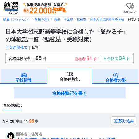
0
塾選（ジュクセン）
学校を探す
高校
千葉県
船橋市
日本大学習志野高等学校
日本大
日本大学習志野高等学校に合格した「受かる子」
の体験記一覧（勉強法・受験対策）
千葉県船橋市
私立
95
34
61
合格体験記数：
件
不合格者
件
合格者
件
合格体験記
学校情報
合格者の塾
合格体験記を書く
合格体験記
95
絞り込み
1～ 20
件目 / 全
件
回答者：保護者