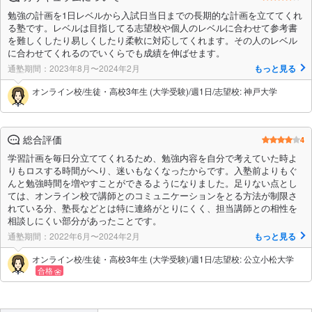
勉強の計画を1日レベルから入試日当日までの長期的な計画を立ててくれ
る塾です。レベルは目指してる志望校や個人のレベルに合わせて参考書
を難しくしたり易しくしたり柔軟に対応してくれます。その人のレベル
に合わせてくれるのでいくらでも成績を伸ばせます。
通塾期間：2023年8月〜2024年2月
もっと見る
オンライン校/生徒・高校3年生 (大学受験)/週1日/志望校: 神戸大学
総合評価
4
学習計画を毎日分立ててくれるため、勉強内容を自分で考えていた時よ
りもロスする時間がへり、迷いもなくなったからです。入塾前よりもぐ
んと勉強時間を増やすことができるようになりました。足りない点とし
ては、オンライン校で講師とのコミュニケーションをとる方法が制限さ
れている分、塾長などとは特に連絡がとりにくく、担当講師との相性を
相談しにくい部分があったことです。
通塾期間：2022年6月〜2024年2月
もっと見る
オンライン校/生徒・高校3年生 (大学受験)/週1日/志望校: 公立小松大学
合格