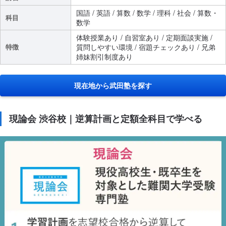
国語 / 英語 / 算数 / 数学 / 理科 / 社会 / 算数・
科目
数学
体験授業あり / 自習室あり / 定期面談実施 /
特徴
質問しやすい環境 / 宿題チェックあり / 兄弟
姉妹割引制度あり
現在地から武田塾を探す
現論会 渋谷校｜逆算計画と定額全科目で学べる