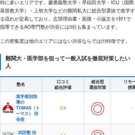
特に多いエリアです。慶應義塾大学・早稲田大学・ICU（国際
基督教大学）・上智大学などの難関私大に総合型選抜で進学す
る流れが定着しており、志望理由書・面接・小論文を1対1で
指導できるAO専門塾が渋谷には3社も集まっています。
この密集度は他のエリアにはない渋谷ならではの特徴です。
難関大・医学部を狙って一般入試を徹底対策したい
人
口コミ
総合型
リモ
塾名
総合評価
選抜対策
授
進学個別指
◎
導の
TOMAS（ト
3.9
-
ーマス） 渋
谷校
武田塾 渋