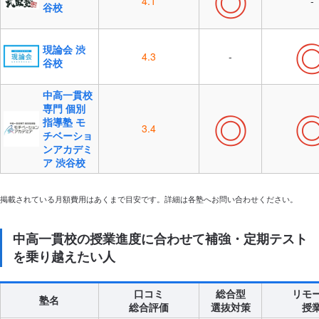
◎
4.1
-
谷校
現論会 渋
4.3
-
谷校
中高一貫校
専門 個別
◎
指導塾 モ
3.4
チベーショ
ンアカデミ
ア 渋谷校
掲載されている月額費用はあくまで目安です。詳細は各塾へお問い合わせください。
中高一貫校の授業進度に合わせて補強・定期テスト
を乗り越えたい人
口コミ
総合型
リモ
塾名
総合評価
選抜対策
授