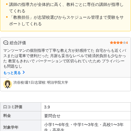
講師の指導力が全体的に高く、教科ごとに専任の講師が指導し
てくれる
「教務担任」が志望校選びからスケジュール管理まで受験をサ
ポートしてくれる
総合評価
4
マンツーマンの個別指導で丁寧な教え方が好感持てた 自宅からも近くバ
スまたは電車で便利だった 月謝も妥当なレベルで経済的負担も少なかっ
た 教室もきれいで パーテーションで区切られていたため プライバシー
も問題なし
もっと見る
渋谷校/週1日/志望校: 明治学院大学
口コミ評価
3.9
料金
要問合せ
小学1〜6年生・中学1〜3年生・高校1〜3年
対象学年
生・高卒生