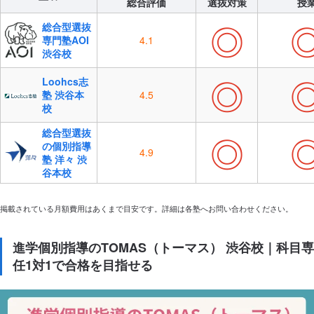
総合評価
選抜対策
授
◎
総合型選抜
専門塾AOI
4.1
渋谷校
◎
Loohcs志
塾 渋谷本
4.5
校
総合型選抜
◎
の個別指導
4.9
塾 洋々 渋
谷本校
掲載されている月額費用はあくまで目安です。詳細は各塾へお問い合わせください。
進学個別指導のTOMAS（トーマス） 渋谷校｜科目専
任1対1で合格を目指せる