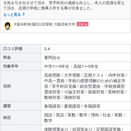
る気を引き出させて頂き、苦手科目の成績も向上し、本人の意識を変え
て頂き、志望の学校に無事入学する事が出来ました。
もっと見る
大阪谷町校/週2日/志望校: 大阪芸術大学
合格
口コミ評価
3.4
料金
要問合せ
対象学年
中学1〜3年生・高校1〜3年生
高校受験 / 大学受験 / 定期テスト・内申対策 /
中高一貫校 / 学校の授業理解のための補足学
目的
習 / 苦手科目克服 / 総合型選抜・学校推薦型
選抜対策 / 小論文対策 / 面接対策 / 英検対策 /
数検対策 / 漢検対策
講習
春期講習 / 夏期講習 / 冬期講習
国語 / 英語 / 算数 / 数学 / 理科 / 社会 / 算数・
科目
数学
体験授業あり / 自習室あり / 定期面談実施 /