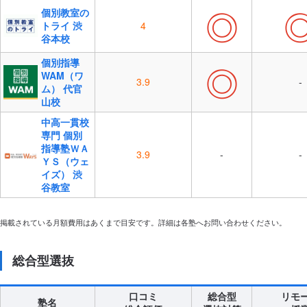
◎
個別教室の
トライ 渋
4
谷本校
個別指導
◎
WAM（ワ
3.9
-
ム） 代官
山校
中高一貫校
専門 個別
指導塾ＷＡ
3.9
-
-
ＹＳ（ウェ
イズ） 渋
谷教室
掲載されている月額費用はあくまで目安です。詳細は各塾へお問い合わせください。
総合型選抜
口コミ
総合型
リモ
塾名