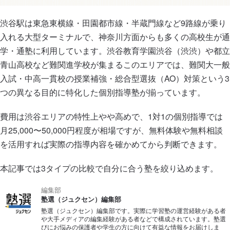
渋谷駅は東急東横線・田園都市線・半蔵門線など9路線が乗り
入れる大型ターミナルで、神奈川方面からも多くの高校生が通
学・通塾に利用しています。渋谷教育学園渋谷（渋渋）や都立
青山高校など難関進学校が集まるこのエリアでは、難関大一般
入試・中高一貫校の授業補強・総合型選抜（AO）対策という3
つの異なる目的に特化した個別指導塾が揃っています。
費用は渋谷エリアの特性上やや高めで、1対1の個別指導では
月25,000〜50,000円程度が相場ですが、無料体験や無料相談
を活用すれば実際の指導内容を確かめてから判断できます。
本記事では3タイプの比較で自分に合う塾を絞り込めます。
編集部
塾選（ジュクセン）編集部
塾選（ジュクセン）編集部です。実際に学習塾の運営経験がある者
や大手メディアの編集経験がある者などで構成されています。塾選
びにお悩みの保護者や学生の方に向けて有益な情報をお届けしま