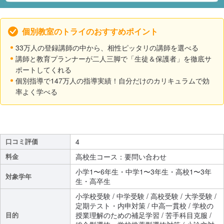
個別教室のトライのおすすめポイント
33万人の登録講師の中から、相性ピッタリの講師を選べる
講師と教育プランナーが二人三脚で「生徒＆保護者」を徹底サ
ポートしてくれる
個別指導で147万人の指導実績！自分だけのカリキュラムで効
率よく学べる
口コミ評価
4
料金
高校生コース：要問い合わせ
小学1〜6年生・中学1〜3年生・高校1〜3年
対象学年
生・高卒生
小学校受験 / 中学受験 / 高校受験 / 大学受験 /
定期テスト・内申対策 / 中高一貫校 / 学校の
目的
授業理解のための補足学習 / 苦手科目克服 /