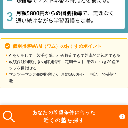
個別指導WAM（ワム）のおすすめポイント
AIを活用して、苦手な単元から特定できて効率的に勉強できる
成績保証制度付きの個別指導！定期テスト1教科につき20点ア
ップを目指せる
マンツーマンの個別指導が、月額5800円～（税込）で受講可
能！
口コミ評価
3.9
あなたの希望条件に合った
一般選抜入試対策コース：高1・2：20,000円
近くの塾を探す
（税込）～ / 高3：20,400円（税込）～