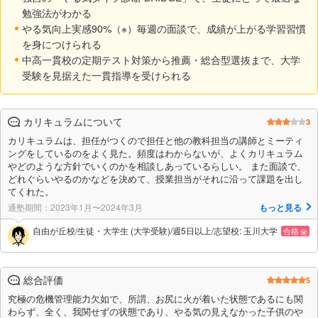
勉強法がわかる
やる気向上実感90%（※）毎週の面談で、成績が上がる学習習慣
を身につけられる
中高一貫校の定期テスト対策から推薦・総合型選抜まで、大学
受験を見据えた一貫指導を受けられる
カリキュラムについて
3
カリキュラムは、担任がつくので担任と他の教科担当の講師とミーティ
ングをしているのをよく見た。頻度はわからないが、よくカリキュラム
やどのような方針でいくのかを相談しあっているらしい。 また面談で、
どれぐらいやるのかなどを決めて、授業担当がそれに沿って課題を出し
てくれた。
通塾期間：2023年1月〜2024年3月
もっと見る
自由が丘校/生徒・大学生 (大学受験)/週5日以上/志望校: 玉川大学
合格
総合評価
5
究極の危機管理能力欠如で、所謂、お尻に火が着いた状態であるにも関
わらず、全く、我関せずの状態であり、やる気の見えなかった子供のや