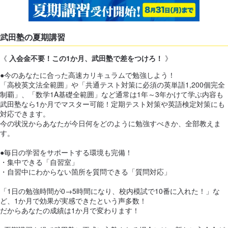
武田塾の夏期講習
《
入会金不要！この1か月、武田塾で差をつけろ！
》
●今のあなたに合った高速カリキュラムで勉強しよう！
「高校英文法全範囲」や「共通テスト対策に必須の英単語1,200個完全
制覇」、「数学1A基礎全範囲」など通常は1年～3年かけて学ぶ内容も
武田塾なら1か月でマスター可能！定期テスト対策や英語検定対策にも
対応できます。
今の状況からあなたが今日何をどのように勉強すべきか、全部教えま
す。
●毎日の学習をサポートする環境も完備！
・集中できる「自習室」
・自習中にわからない箇所を質問できる「質問対応」
「1日の勉強時間が0→5時間になり、校内模試で10番に入れた！」な
ど、1か月で効果が実感できたという声多数！
だからあなたの成績は1か月で変わります！