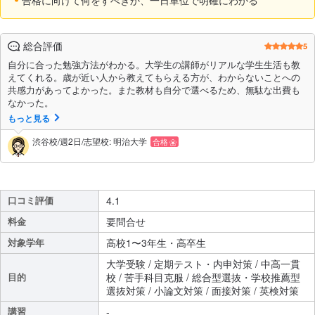
合格に向けて何をすべきか、一日単位で明確にわかる
総合評価
5
自分に合った勉強方法がわかる。大学生の講師がリアルな学生生活も教
えてくれる。歳が近い人から教えてもらえる方が、わからないことへの
共感力があってよかった。また教材も自分で選べるため、無駄な出費も
なかった。
もっと見る
渋谷校/週2日/志望校: 明治大学
合格
口コミ評価
4.1
料金
要問合せ
対象学年
高校1〜3年生・高卒生
大学受験 / 定期テスト・内申対策 / 中高一貫
目的
校 / 苦手科目克服 / 総合型選抜・学校推薦型
選抜対策 / 小論文対策 / 面接対策 / 英検対策
講習
-