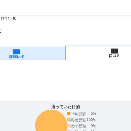
口コミ一覧
覧
口コミ
詳細レポ
通っていた目的
中学受験
0%
高校受験
100%
大学受験
0%