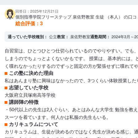
回答日：2025年12月21日
個別指導学院フリーステップ 泉佐野教室 生徒 （本人） の口コ
総合評価：
3
通っていた学校種別：
公立
教室：
泉佐野教室
通塾期間：
2024年3月～2
自習室は、ひとつひとつ仕切られているのでやりやすい。でも
しまうのでちょっとよくないかもです。 授業は、基本的には、
く喋れなかったりするのでずっと固定の方が緊張せずに喋れて
この塾に決めた理由
私はあんまり塾に興味はなかったので、3つくらい体験授業した
志望していた学校
大阪府立貝塚南高等学校
講師陣の特徴
・50代以上の先生は2人ぐらい、あとはみんな大学生 勉強を
スーツを着ています。何人かは私服の先生もいる。
カリキュラムについて
カリキュラムは、生徒が決めるのではなく先生が決める感じ。通