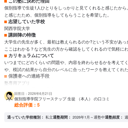
この塾に決めた理由
個別指導で生徒1人ひとりをしっかりと見てくれると感じたから
と感じたため、個別指導をしてもらうことを希望した。
志望していた学校
関西学院大学
講師陣の特徴
大学生の先生が多く、最初は教えられるのか?という不安があっ
ここはわかる？など先生の方から確認をしてくれるので気軽に
カリキュラムについて
いつまでにどのくらいの問題や、内容を終わらせるかを考えて
や、模試の結果から自分のレベルに合ったワークを教えてくれ
保護者への連絡手段
塾専用アプリ
アクセス・周りの環境
回答日：2026年6月21日
駅から近い。
個別指導学院フリーステップ 生徒 （本人） の口コミ
総合評価：
5
通っていた学校種別：
私立
通塾期間：
2026年1月～通塾中
通塾頻度：
週