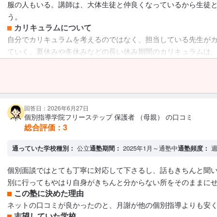
服の人もいる。講師は、大体生徒と仲良くなっているから生徒
う。
カリキュラムについて
自分でカリキュラムを考えるのではなく、担当している先生が
ていく。夏休みや冬休みなどの長い休み期間のカリキュラムは
です
保護者への連絡手段
塾専用アプリ
アクセス・周りの環境
家からは少し遠い
回答日：2026年6月27日
個別指導学院フリーステップ 保護者 （母親） の口コミ
総合評価：
3
通っていた学校種別：
公立
通塾期間：
2025年1月～通塾中
通塾頻度：
週
個別面談ではとても丁寧に対応して下さるし、話もきちんと聞い
別に行ってもやはり自身がきちんと分からない所をそのままにせ
この塾に決めた理由
ネットの口コミが良かったのと、月謝が他の個別指導よりも安く
志望していた学校