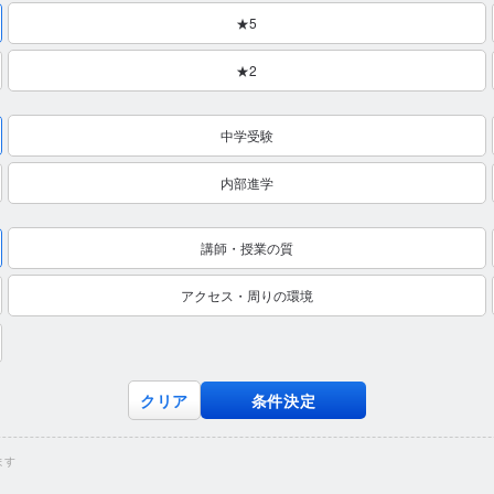
★5
★2
中学受験
内部進学
講師・授業の質
アクセス・周りの環境
クリア
条件決定
ます