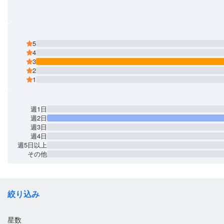
5
4
3
2
1
週1日
週2日
週3日
週4日
週5日以上
その他
絞り込み
星数