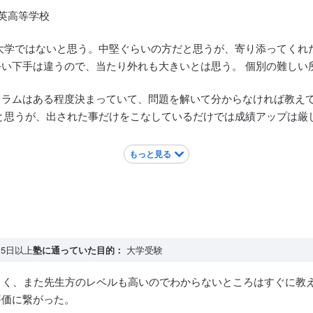
育英高等学校
大学ではないと思う。中堅ぐらいの方だと思うが、寄り添ってくれ
い下手は違うので、当たり外れも大きいとは思う。 個別の難しい
ュラムはある程度決まっていて、問題を解いて分からなければ教え
と思うが、出された事だけをこなしているだけでは成績アップは厳
もっと見る
ん入っており、中高生の出入りがとても多い。 家からも近いので
5日以上
塾に通っていた目的：
大学受験
よく、また先生方のレベルも高いのでわからないところはすぐに教
評価に繋がった。