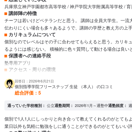
兵庫県立神戸学園都市高等学校 / 神戸学院大学附属高等学校 / 
講師陣の特徴
チーフは若いけどベテランだと思う。 講師は全員大学生。一流
伝わりにくい場合も多々あるようで、講師の学歴と教え方の上手
カリキュラムについて
個別なのでレベルはその子に合わせてもらえると思う。カリキ
るようには感じない。 積極的に色々質問して動ける場合は良い
保護者への連絡手段
塾専用アプリ
アクセス・周りの環境
駅の近くのビルの中に入っているのでとても便利。他塾もたくさ
回答日：2026年6月21日
個別指導学院フリーステップ 生徒 （本人） の口コミ
総合評価：
5
通っていた学校種別：
公立
通塾期間：
2026年1月～通塾中
通塾頻度：
週
個別で1人1人にしっかりと向き合って教えてくれるのがとても
業日以外も気軽に勉強をしに通うことができるのがとてもいい