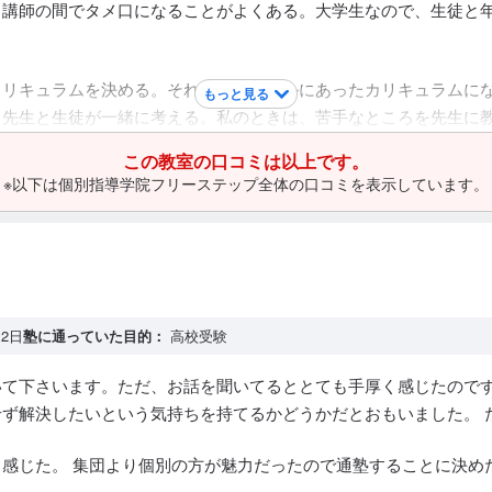
と講師の間でタメ口になることがよくある。大学生なので、生徒と
カリキュラムを決める。それぞれのレベルにあったカリキュラムに
もっと見る
、先生と生徒が一緒に考える。私のときは、苦手なところを先生に
この教室の口コミは以上です。
※以下は個別指導学院フリーステップ全体の口コミを表示しています。
2日
塾に通っていた目的：
高校受験
て下さいます。ただ、お話を聞いてるととても手厚く感じたのです
ず解決したいという気持ちを持てるかどうかだとおもいました。 
感じた。 集団より個別の方が魅力だったので通塾することに決め