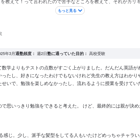
ろを教えて！って言われたので苦手なところを教えて、それがカリ
もっと見る
ミ
025年3月
通塾頻度：
週2日
塾に通っていた目的：
高校受験
て数学よりもテストの点数がすごく上がりました。だんだん英語が
かったし、好きになったわけでもないけれど先生の教え方はわかり
たせいで、勉強を楽しめなかったし、流れるように授業を受けてい
ので思いっきり勉強をできると考えた。 けど、最終的には親が決め
いる感じ。少し、派手な髪型をしてる人もいたけどめっちゃチャラ