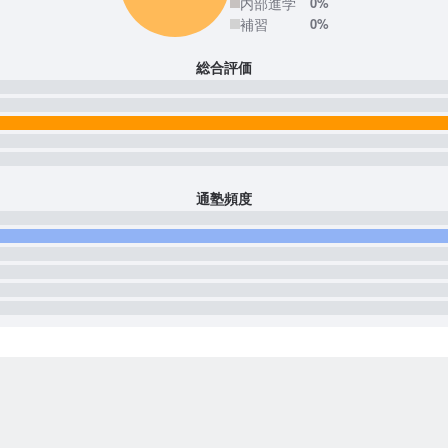
内部進学
0%
補習
0%
総合評価
通塾頻度