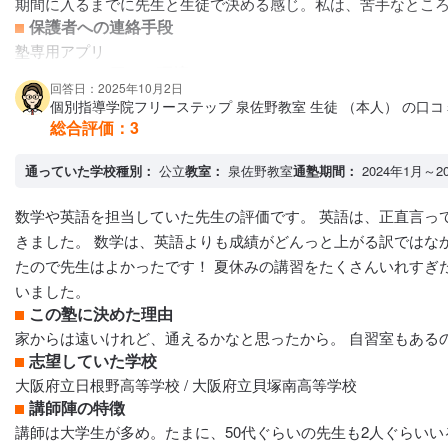
期間に入るまでに先生と生徒で決める感じ。私は、苦手なとこ
保護者への連絡手段
塾専用アプリ
アクセス・周りの環境
回答日：2025年10月2日
駅に近い、ホテルが目の前にある
個別指導学院フリーステップ 泉佐野教室 生徒 （本人） の口コ
総合評価：
3
通っていた学校種別：
公立
教室：
泉佐野教室
通塾期間：
2024年1月～2
数学や英語を担当していた先生の評価です。 英語は、正直言っ
きました。 数学は、英語よりも成績がどんっと上がる訳ではな
たので先生はよかったです！ 夏休みの講習をたくさんいれすぎ
いました。
この塾に決めた理由
家からは遠いけれど、通えるかなと思ったから。 自習室もある
志望していた学校
大阪府立日根野高等学校 / 大阪府立貝塚南高等学校
講師陣の特徴
講師は大学生が多め。たまに、50代ぐらいの先生も2人ぐらい