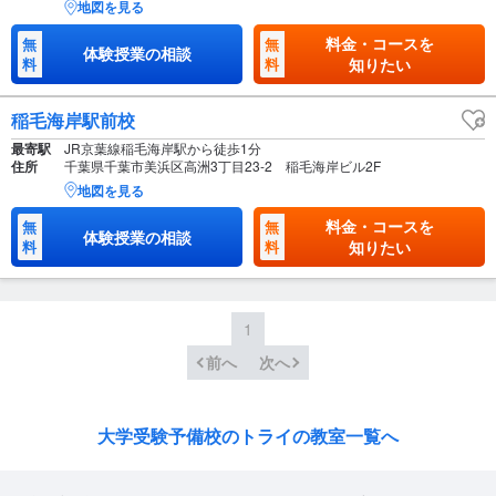
地図を見る
料金・コースを
無
無
体験授業の相談
料
料
知りたい
稲毛海岸駅前校
最寄駅
JR京葉線稲毛海岸駅から徒歩1分
住所
千葉県千葉市美浜区高洲3丁目23-2 稲毛海岸ビル2F
地図を見る
料金・コースを
無
無
体験授業の相談
料
料
知りたい
1
前へ
次へ
大学受験予備校のトライの教室一覧へ