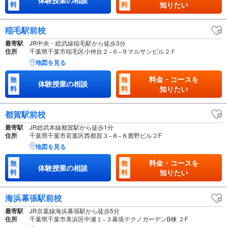
料
料
知りたい
稲毛駅前校
最寄駅
JR中央・総武線稲毛駅から徒歩3分
住所
千葉県千葉市稲毛区小仲台２−６−９マルサンビル２Ｆ
地図を見る
料金・コースを
無
無
体験授業の相談
料
料
知りたい
都賀駅前校
最寄駅
JR総武本線都賀駅から徒歩1分
住所
千葉県千葉市若葉区西都賀３−８−８鹿野ビル２F
地図を見る
料金・コースを
無
無
体験授業の相談
料
料
知りたい
海浜幕張駅前校
最寄駅
JR京葉線海浜幕張駅から徒歩5分
住所
千葉県千葉市美浜区中瀬１−３幕張テクノガーデンB棟 ２F