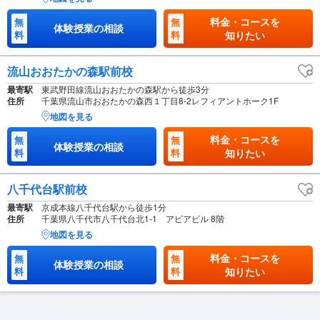
料金・コースを
無
無
体験授業の相談
料
料
知りたい
流山おおたかの森駅前校
最寄駅
東武野田線流山おおたかの森駅から徒歩3分
住所
千葉県流山市おおたかの森西１丁目8-2レフィアントホーク1F
地図を見る
料金・コースを
無
無
体験授業の相談
料
料
知りたい
八千代台駅前校
最寄駅
京成本線八千代台駅から徒歩1分
住所
千葉県八千代市八千代台北1-1 アピアビル 8階
地図を見る
料金・コースを
無
無
体験授業の相談
料
料
知りたい