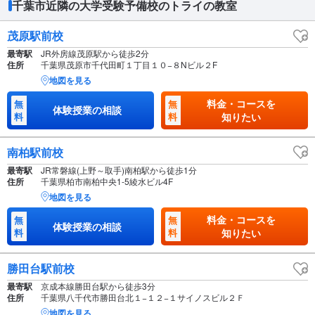
千葉市近隣の大学受験予備校のトライの教室
茂原駅前校
最寄駅
JR外房線茂原駅から徒歩2分
住所
千葉県茂原市千代田町１丁目１０−８Nビル２F
地図を見る
料金・コースを
無
無
体験授業の相談
料
料
知りたい
南柏駅前校
最寄駅
JR常磐線(上野～取手)南柏駅から徒歩1分
住所
千葉県柏市南柏中央1-5綾水ビル4F
地図を見る
料金・コースを
無
無
体験授業の相談
料
料
知りたい
勝田台駅前校
最寄駅
京成本線勝田台駅から徒歩3分
住所
千葉県八千代市勝田台北１−１２−１サイノスビル２Ｆ
地図を見る