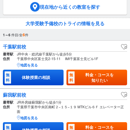
現在地
から近くの教室を探す
大学受験予備校のトライの情報を見る
6
1～6
件目/全
件
千葉駅前校
最寄駅
JR中央・総武線千葉駅から徒歩5分
住所
千葉県中央区富士見2-15-11 IMI千葉富士見ビル1F
地図を見る
料金・コースを
無
無
体験授業の相談
料
料
知りたい
蘇我駅前校
最寄駅
JR外房線蘇我駅から徒歩1分
住所
千葉県千葉市中央区南町２−１５−１９ MTKビル６Ｆ エレベーター正
面
地図を見る
料金・コースを
無
無
体験授業の相談