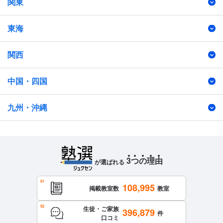
関東
東海
関西
中国・四国
九州・沖縄
3
つ
の
理
由
が選ばれる
108,995
掲載教室数
教室
生徒・ご家族
396,879
件
口コミ