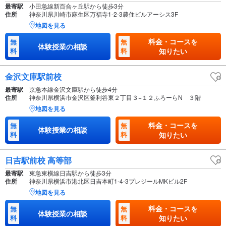
最寄駅
小田急線新百合ヶ丘駅から徒歩3分
住所
神奈川県川崎市麻生区万福寺1-2-3農住ビルアーシス3F
地図を見る
料金・コースを
無
無
体験授業の相談
料
料
知りたい
金沢文庫駅前校
最寄駅
京急本線金沢文庫駅から徒歩4分
住所
神奈川県横浜市金沢区釜利谷東２丁目３−１２ふろーらN ３階
地図を見る
料金・コースを
無
無
体験授業の相談
料
料
知りたい
日吉駅前校 高等部
最寄駅
東急東横線日吉駅から徒歩3分
住所
神奈川県横浜市港北区日吉本町1-4-3プレジールMKビル2F
地図を見る
料金・コースを
無
無
体験授業の相談
料
料
知りたい