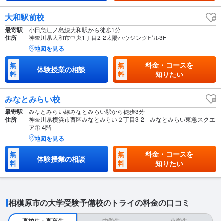
大和駅前校
最寄駅
小田急江ノ島線大和駅から徒歩1分
住所
神奈川県大和市中央1丁目2-2太陽ハウジングビル3F
地図を見る
料金・コースを
無
無
体験授業の相談
料
料
知りたい
みなとみらい校
最寄駅
みなとみらい線みなとみらい駅から徒歩3分
住所
神奈川県横浜市西区みなとみらい２丁目3-2 みなとみらい東急スクエ
ア① 4階
地図を見る
料金・コースを
無
無
体験授業の相談
料
料
知りたい
相模原市の大学受験予備校のトライの料金の口コミ
高校生・高卒生
中学生
小学生