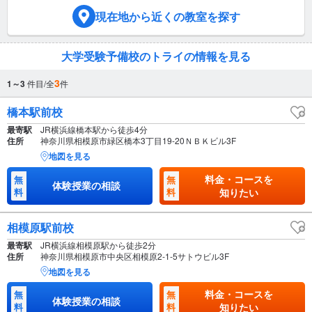
現在地
から近くの教室を探す
大学受験予備校のトライの情報を見る
3
1～3
件目/全
件
橋本駅前校
最寄駅
JR横浜線橋本駅から徒歩4分
住所
神奈川県相模原市緑区橋本3丁目19-20ＮＢＫビル3F
地図を見る
料金・コースを
無
無
体験授業の相談
料
料
知りたい
相模原駅前校
最寄駅
JR横浜線相模原駅から徒歩2分
住所
神奈川県相模原市中央区相模原2-1-5サトウビル3F
地図を見る
料金・コースを
無
無
体験授業の相談
料
料
知りたい