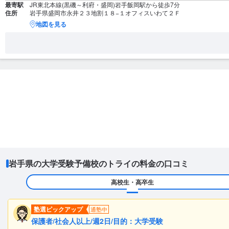
最寄駅
JR東北本線(黒磯～利府・盛岡)岩手飯岡駅から徒歩7分
住所
岩手県盛岡市永井２３地割１８−１オフィスいわて２Ｆ
地図を見る
岩手県の大学受験予備校のトライの料金の口コミ
高校生・高卒生
塾選ピックアップ
通塾中
保護者/社会人以上/週2日/目的：大学受験