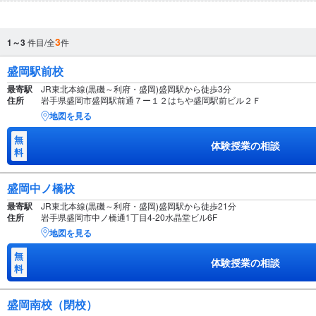
3
1～3
件目/全
件
盛岡駅前校
最寄駅
JR東北本線(黒磯～利府・盛岡)盛岡駅から徒歩3分
住所
岩手県盛岡市盛岡駅前通７ー１２はちや盛岡駅前ビル２Ｆ
地図を見る
無
体験授業の相談
料
盛岡中ノ橋校
最寄駅
JR東北本線(黒磯～利府・盛岡)盛岡駅から徒歩21分
住所
岩手県盛岡市中ノ橋通1丁目4-20水晶堂ビル6F
地図を見る
無
体験授業の相談
料
盛岡南校（閉校）