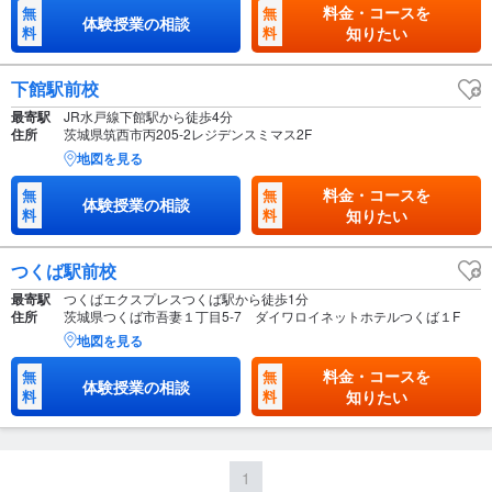
料金・コースを
無
無
体験授業の相談
料
料
知りたい
下館駅前校
最寄駅
JR水戸線下館駅から徒歩4分
住所
茨城県筑西市丙205-2レジデンスミマス2F
地図を見る
料金・コースを
無
無
体験授業の相談
料
料
知りたい
つくば駅前校
最寄駅
つくばエクスプレスつくば駅から徒歩1分
住所
茨城県つくば市吾妻１丁目5-7 ダイワロイネットホテルつくば１F
地図を見る
料金・コースを
無
無
体験授業の相談
料
料
知りたい
1