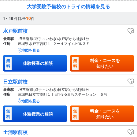
大学受験予備校のトライの情報を見る
10
1～10
件目/全
件
水戸駅前校
最寄駅
JR常磐線(取手～いわき)水戸駅から徒歩1分
住所
茨城県水戸市宮町１−２ー４マイムビル３Ｆ
地図を見る
料金・コースを
無
無
体験授業の相談
料
料
知りたい
日立駅前校
最寄駅
JR常磐線(取手～いわき)日立駅から徒歩2分
住所
茨城県日立市幸町１丁目1-3-5まちステーション ５号
地図を見る
料金・コースを
無
無
体験授業の相談
料
料
知りたい
土浦駅前校