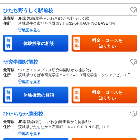
ひたち野うしく駅前校
最寄駅
JR常磐線(取手～いわき)ひたち野うしく駅
住所
茨城県牛久市ひたち野西3丁目32-5HITACHINO BASE 1階
地図を見る
料金・コースを
無
無
体験授業の相談
料
料
知りたい
研究学園駅前校
最寄駅
つくばエクスプレス研究学園駅から徒歩2分
住所
茨城県つくば市研究学園５−１２−１０研究学園スクウェアビル１F
地図を見る
料金・コースを
無
無
体験授業の相談
料
料
知りたい
ひたちなか勝田校
最寄駅
JR常磐線(取手～いわき)勝田駅から徒歩5分
住所
茨城県ひたちなか市石川町１４−１ＣＯＲＮＥ石川１Ｆ
地図を見る