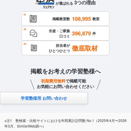
3
つ
の
理
由
が選ばれる
108,995
掲載教室数
教室
生徒・ご家族
396,879
件
口コミ
担当者が
徹底取材
ひとつひとつ
掲載をお考えの学習塾様へ
初期費用無料
で掲載可能
お気軽にお問い合わせください
学習塾様用 お問い合わせ
※注1 塾検索・比較サイトにおける年間累計訪問数 No.1（2025年4月〜2026
年3月、SimilarWeb調べ）