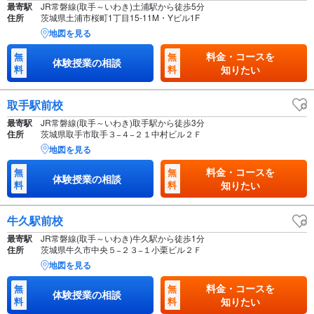
最寄駅
JR常磐線(取手～いわき)土浦駅から徒歩5分
住所
茨城県土浦市桜町1丁目15-11M・Yビル1F
地図を見る
料金・コースを
無
無
体験授業の相談
料
料
知りたい
取手駅前校
最寄駅
JR常磐線(取手～いわき)取手駅から徒歩3分
住所
茨城県取手市取手３−４−２１中村ビル２Ｆ
地図を見る
料金・コースを
無
無
体験授業の相談
料
料
知りたい
牛久駅前校
最寄駅
JR常磐線(取手～いわき)牛久駅から徒歩1分
住所
茨城県牛久市中央５−２３−１小栗ビル２Ｆ
地図を見る
料金・コースを
無
無
体験授業の相談
料
料
知りたい