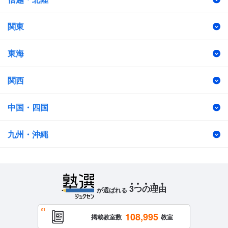
関東
東海
関西
中国・四国
九州・沖縄
3
つ
の
理
由
が選ばれる
108,995
掲載教室数
教室