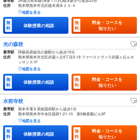
最寄駅
JR鹿児島本線(博多～八代)植木駅から徒歩22分
住所
熊本県熊本市北区植木滴水２３-４
地図を見る
料金・コースを
無
無
体験授業の相談
料
料
知りたい
光の森校
最寄駅
阿蘇高原線光の森駅から徒歩10分
住所
熊本県熊本市北区武蔵ヶ丘9丁目3-19 ファーストヴィラ武蔵ヶ丘ルネ
ッサンス1F
地図を見る
料金・コースを
無
無
体験授業の相談
料
料
知りたい
水前寺校
最寄駅
熊本市電Ｂ系統国府駅から徒歩1分
住所
熊本県熊本市中央区国府1-21-10 第5梅香園ビル3F
地図を見る
料金・コースを
無
無
体験授業の相談
料
料
知りたい