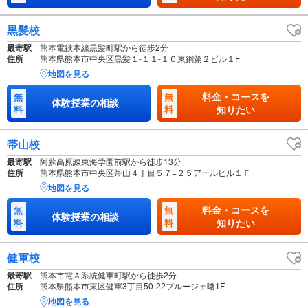
黒髪校
最寄駅
熊本電鉄本線黒髪町駅から徒歩2分
住所
熊本県熊本市中央区黒髪１-１１-１０東鋼第２ビル１F
地図を見る
料金・コースを
無
無
体験授業の相談
料
料
知りたい
帯山校
最寄駅
阿蘇高原線東海学園前駅から徒歩13分
住所
熊本県熊本市中央区帯山４丁目５７−２５アールビル１Ｆ
地図を見る
料金・コースを
無
無
体験授業の相談
料
料
知りたい
健軍校
最寄駅
熊本市電Ａ系統健軍町駅から徒歩2分
住所
熊本県熊本市東区健軍3丁目50-22ブルージェ曙1F
地図を見る