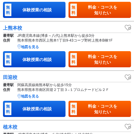
料金・コースを
無
無
体験授業の相談
料
料
知りたい
上熊本校
最寄駅
JR鹿児島本線(博多～八代)上熊本駅から徒歩3分
住所
熊本県熊本市西区上熊本1丁目9-43コープ野村上熊本B棟1F
地図を見る
料金・コースを
無
無
体験授業の相談
料
料
知りたい
田迎校
最寄駅
阿蘇高原線南熊本駅から徒歩15分
住所
熊本県熊本市南区田迎２丁目３−１プロムナードビル２Ｆ
地図を見る
料金・コースを
無
無
体験授業の相談
料
料
知りたい
植木校