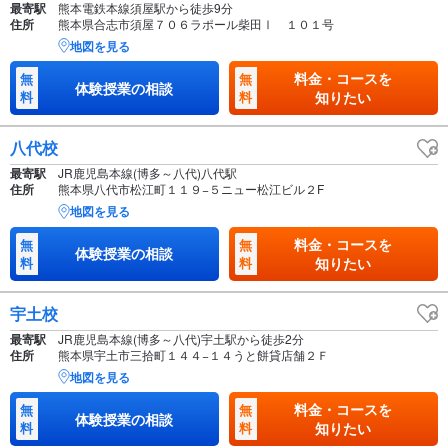
最寄駅
熊本電鉄本線須屋駅から徒歩9分
住所
熊本県合志市須屋７０６ラポール柴田Ⅰ １０１号
地図を見る
料金・コースを
無
無
体験授業の相談
料
料
知りたい
八代校
最寄駅
JR鹿児島本線(博多～八代)八代駅
住所
熊本県八代市松江町１１９−５ニュー松江ビル２F
地図を見る
料金・コースを
無
無
体験授業の相談
料
料
知りたい
宇土校
最寄駅
JR鹿児島本線(博多～八代)宇土駅から徒歩2分
住所
熊本県宇土市三拾町１４４−１４うと餅貸店舗２Ｆ
地図を見る
料金・コースを
無
無
体験授業の相談
料
料
知りたい