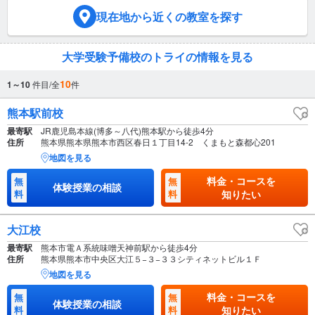
現在地
から近くの教室を探す
大学受験予備校のトライの情報を見る
10
1～10
件目/全
件
熊本駅前校
最寄駅
JR鹿児島本線(博多～八代)熊本駅から徒歩4分
住所
熊本県熊本県熊本市西区春日１丁目14-2 くまもと森都心201
地図を見る
料金・コースを
無
無
体験授業の相談
料
料
知りたい
大江校
最寄駅
熊本市電Ａ系統味噌天神前駅から徒歩4分
住所
熊本県熊本市中央区大江５−３−３３シティネットビル１Ｆ
地図を見る
料金・コースを
無
無
体験授業の相談
料
料
知りたい