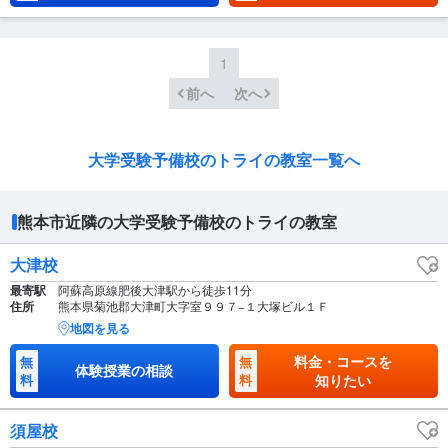
1
前へ
次へ
大学受験予備校のトライの教室一覧へ
熊本市近隣の大学受験予備校のトライの教室
大津校
最寄駅
阿蘇高原線肥後大津駅から徒歩11分
住所
熊本県菊池郡大津町大字室９９７−１大塚ビル１Ｆ
地図を見る
料金・コースを
無
無
体験授業の相談
料
料
知りたい
須屋校