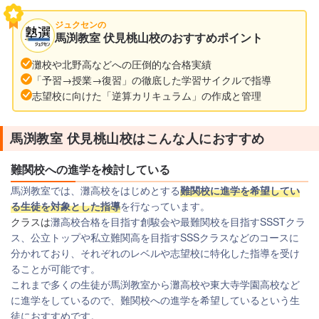
ジュクセンの
馬渕教室 伏見桃山校のおすすめポイント
灘校や北野高などへの圧倒的な合格実績
「予習→授業→復習」の徹底した学習サイクルで指導
志望校に向けた「逆算カリキュラム」の作成と管理
馬渕教室 伏見桃山校はこんな人におすすめ
難関校への進学を検討している
馬渕教室では、灘高校をはじめとする
難関校に進学を希望してい
る生徒を対象とした指導
を行なっています。
クラスは
灘高校合格を目指す創駿会や最難関校を目指すSSSTクラ
ス、公立トップや私立難関高を目指すSSSクラスなどのコースに
分かれており、それぞれのレベルや志望校に特化した指導を受け
ることが可能です。
これまで多くの生徒が馬渕教室から灘高校や東大寺学園高校など
に進学をしているので、難関校への進学を希望しているという生
徒におすすめです。