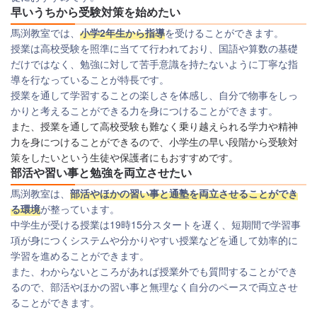
早いうちから受験対策を始めたい
馬渕教室では、
小学2年生から指導
を受けることができます。
授業は高校受験を照準に当てて行われており、国語や算数の基礎
だけではなく、勉強に対して苦手意識を持たないように丁寧な指
導を行なっていることが特長です。
授業を通して学習することの楽しさを体感し、自分で物事をしっ
かりと考えることができる力を身につけることができます。
また、授業を通して高校受験も難なく乗り越えられる学力や精神
力を身につけることができるので、小学生の早い段階から受験対
策をしたいという生徒や保護者にもおすすめです。
部活や習い事と勉強を両立させたい
馬渕教室は、
部活やほかの習い事と通塾を両立させることができ
る環境
が整っています。
中学生が受ける授業は19時15分スタートを遅く、
短期間で学習事
項が身につくシステムや分かりやすい授業などを通して効率的に
学習を進めることができます。
また、わからないところがあれば授業外でも質問することができ
るので、部活やほかの習い事と無理なく自分のペースで両立させ
ることができます。