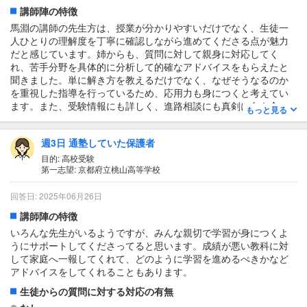
講師陣の特徴
イル。あてていかれるので、緊張感を持って勉強する事ができ
た。 周りの生徒も授業中は静かに受けていて、集中でき、良かっ
馬淵の講師の先生方は、授業が分かりやすいだけでなく、生徒一
た。最後には小テストしたり、家での勉強のモチベーションに繋
人ひとりの理解度を丁寧に確認しながら進めてくださる点が魅力
がった。
だと感じています。姉からも、質問に対して親身に対応してく
れ、苦手分野を具体的に分析して的確なアドバイスをもらえたと
テキスト・教材について
聞きました。単に解き方を教えるだけでなく、なぜそうなるのか
英語、数学共に中級程度の教材で 問題数も多く、分かりやすかっ
を重視した指導を行っているため、応用力も身につくと考えてい
た。
ます。また、受験情報にも詳しく、進路相談にも真剣に向き合っ
もっと見る
てくださる点に大きな信頼を感じています。
生徒からの質問に対する対応の有無
週3日 通塾していた保護者
あり
目的: 高校受験
第一志望: 京都府立桃山高等学校
よく応えてくれる。
1日あたりの授業時間について
回答日: 2025年06月26日
3〜4時間
講師陣の特徴
授業の形式・流れ・雰囲気
いろんな先生がいるようですが、みんな親切で学習が身につくよ
授業の形式は集団指導で行われていますが、ただ一方的に説明を
うにサポートしてくださってると思います。成績が悪い教科に対
聞くだけではなく、最初に問題を解く時間が設けられている点が
して家庭へ一報してくれて、どのように学習を進めるべきかなど
特徴的です。自分で一度考えてから解説を聞くことで、理解がよ
アドバイスをしてくれることもあります。
り深まり、どこが分からなかったのかも明確になります。また、
生徒からの質問に対する対応の有無
宿題として事前に問題を解いてくることが求められるため、予習