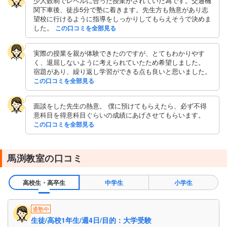
少人数制でレベルに合った授業がされていた為です。交通機
関下車後、徒歩5分で塾に着きます。先生方も熱意があり志
望校に行けるように指導をしっかりしてもらえそうで決めま
した。
この口コミを全部見る
実際の授業を親が体験できたのですが、とてもわかりやす
く、退屈しないように考えられていたため希望しました。
宿題があり、繰り返し学習ができる点も良いと思いました。
この口コミを全部見る
面談をした先生の熱意。 僕に預けてもらえたら、必ず不得
意科目を得意科目ぐらいの成績にあげさせてもらいます。
この口コミを全部見る
馬渕教室の口コミ
高校生・高卒生
中学生
小学生
通塾中
生徒/高校1年生/週4日/目的：大学受験