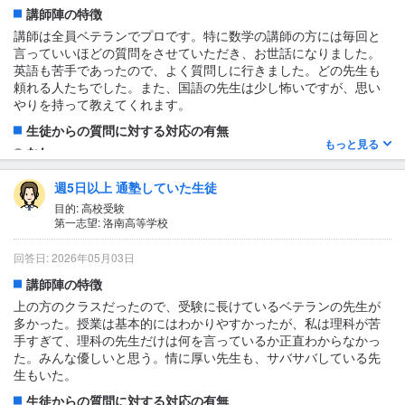
講師陣の特徴
講師は全員ベテランでプロです。特に数学の講師の方には毎回と
言っていいほどの質問をさせていただき、お世話になりました。
英語も苦手であったので、よく質問しに行きました。どの先生も
頼れる人たちでした。また、国語の先生は少し怖いですが、思い
やりを持って教えてくれます。
生徒からの質問に対する対応の有無
もっと見る
なし
1日あたりの授業時間について
週5日以上 通塾していた生徒
3〜4時間
目的: 高校受験
第一志望: 洛南高等学校
授業の形式・流れ・雰囲気
授業の形式は一人の先生に10〜20人の生徒がついて授業をしま
回答日: 2026年05月03日
す。授業の流れとしては授業の始めに前回の授業で学んだことを
もとにした小テストが行われ、その後に通常の授業が行われてい
講師陣の特徴
ます。雰囲気としては元気な人もいますが、真面目な人が多いで
上の方のクラスだったので、受験に長けているベテランの先生が
す。
多かった。授業は基本的にはわかりやすかったが、私は理科が苦
手すぎて、理科の先生だけは何を言っているか正直わからなかっ
テキスト・教材について
た。みんな優しいと思う。情に厚い先生も、サバサバしている先
馬渕教室SSS（T）テキスト
生もいた。
生徒からの質問に対する対応の有無