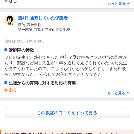
なし
復習の習慣が自然と身につきます。集団授業でありながらも、確
もっと見る
認テストや声かけを通して一人ひとりの理解度を把握してくれる
1日あたりの授業時間について
ため、緊張感を持って取り組める環境だと感じています。
2〜3時間
週4日 通塾していた保護者
テキスト・教材について
授業の形式・流れ・雰囲気
目的: 高校受験
独自の教材
第一志望: 京都府立桃山高等学校
授業は集団授業で、学校と同じように、先生が質問し生徒に答え
させるようです。 授業の予習として、自宅で短い動画を見なけれ
回答日: 2025年05月09日
ばいけません。授業が終わった内容が宿題として出ているようで
す。 塾の雰囲気ですが、集団のためいろんな子がいるようで、私
講師陣の特徴
語をしていたり遅刻をする子もいるようです。先生が注意はして
プロの先生で、熱心であった 担任？受け持ちクラス担当の先生が
いるそうです。
おり、懇談など同じ先生が１年を通して見てくれていた 同じ先生
が見てくれていたので、こちらも何かと話がしやすく、また相談
テキスト・教材について
もしやすかった。 安心してお任せすることができた
テキスト、教材に関してはあまりチェックしていません。塾に任
せています。
生徒からの質問に対する対応の有無
あり
もっと見る
手の空いている先生が対応してくれていた
1日あたりの授業時間について
この教室の口コミをすべて見る
3〜4時間
授業の形式・流れ・雰囲気
集団授業であった。テストの成績次第でクラス変更が行われてい