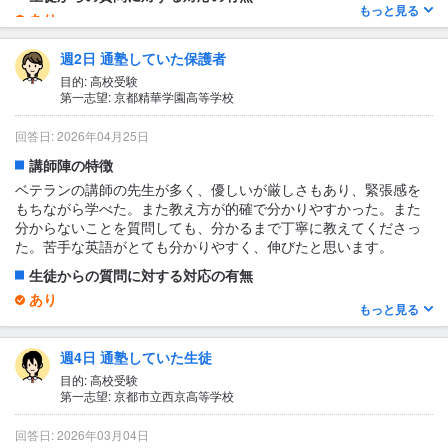
もっと見る
あり
テキストでわからないところを、授業前などに質問に行くと教え
週2日 通塾していた保護者
てくださる。または何日の何時に、と言って、その日に対応して
くださる。
目的: 高校受験
第一志望: 京都精華学園高等学校
1日あたりの授業時間について
2〜3時間
回答日: 2026年04月25日
授業の形式・流れ・雰囲気
講師陣の特徴
授業の初めに毎回小テストがある。理科社会英語は単語テスト、
ベテランの講師の先生が多く、優しいが厳しさもあり、緊張感を
国語は古文単語と漢字、数学は前回の復習。自分の点数を言って
もちながら学べた。また教え方が的確で分かりやすかった。また
いく。 緊張感があった。周りがみんな賢いので当てられたりする
分からないことを質問しても、分かるまで丁寧に教えてくださっ
と緊張する。 受験直前は演習メイン。
た。苦手な英語がとても分かりやすく、伸びたと思います。
テキスト・教材について
生徒からの質問に対する対応の有無
自分はssstクラスだったので、sssテキストというのを各教科で使
あり
もっと見る
っていた。sssより下のクラスは多分テキストが違った。あとは日
分かるまで、何度も説明してもらえた。 質問しやすい環境で良か
曜特訓では日曜堀川西京嵯峨野合格特訓テキストというのを使っ
った。
ていた。受験直前ではsss入試対策講座テキストというのを使って
週4日 通塾していた生徒
1日あたりの授業時間について
いた。
目的: 高校受験
1〜2時間
第一志望: 京都市立西京高等学校
授業の形式・流れ・雰囲気
回答日: 2026年03月04日
まず最初に講師の先生から、説明があり、問題を解いていくスタ