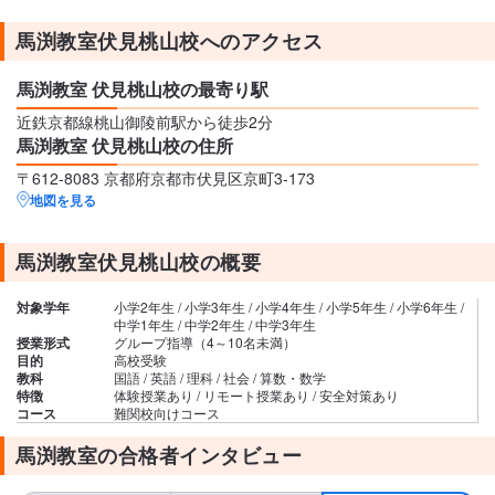
馬渕教室伏見桃山校へのアクセス
馬渕教室 伏見桃山校の最寄り駅
近鉄京都線桃山御陵前駅から徒歩2分
馬渕教室 伏見桃山校の住所
〒612-8083 京都府京都市伏見区京町3-173
地図を見る
馬渕教室伏見桃山校の概要
対象学年
小学2年生 / 小学3年生 / 小学4年生 / 小学5年生 / 小学6年生 /
中学1年生 / 中学2年生 / 中学3年生
授業形式
グループ指導（4～10名未満）
目的
高校受験
教科
国語 / 英語 / 理科 / 社会 / 算数・数学
特徴
体験授業あり / リモート授業あり / 安全対策あり
コース
難関校向けコース
馬渕教室の合格者インタビュー