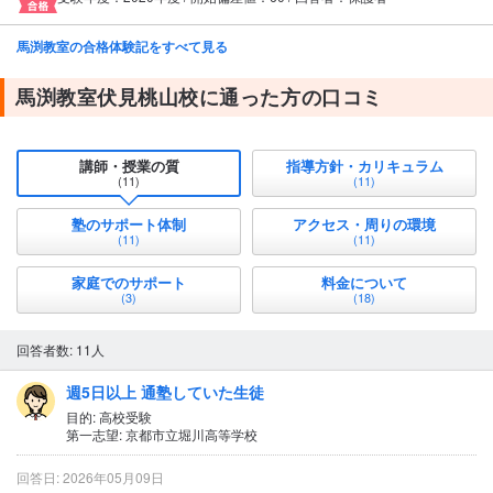
馬渕教室の合格体験記をすべて見る
馬渕教室伏見桃山校に通った方の口コミ
講師・授業の質
指導方針・カリキュラム
(11)
(11)
塾のサポート体制
アクセス・周りの環境
(11)
(11)
家庭でのサポート
料金について
(3)
(18)
回答者数: 11人
週5日以上 通塾していた生徒
目的: 高校受験
第一志望: 京都市立堀川高等学校
回答日: 2026年05月09日