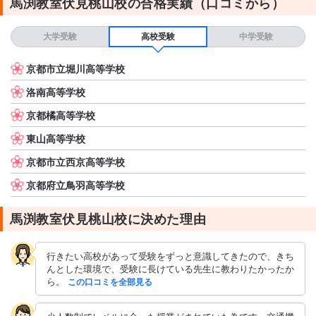
馬渕教室伏見桃山校の合格実績（口コミから）
たり、テストの成績で座る席が毎回変わっていた。 席が毎回変わ
ることで、子どものやる気やモチベーションもアップしていた。
雰囲気もよかったです
大学受験
高校受験
中学受験
テキスト・教材について
独自の教材
京都市立堀川高等学校
洛南高等学校
京都橘高等学校
東山高等学校
京都市立西京高等学校
京都府立鳥羽高等学校
馬渕教室伏見桃山校に決めた理由
行きたい高校があって受験をずっと意識してきたので、きち
んとした環境で、受験に長けている先生に教わりたかったか
ら。
この口コミを全部見る