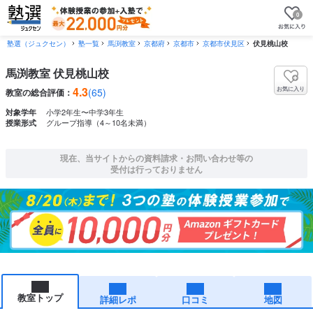
0
塾選（ジュクセン）
塾一覧
馬渕教室
京都府
京都市
京都市伏見区
伏見桃山校
馬渕教室 伏見桃山校
4.3
お気に入り
(65)
教室の総合評価：
小学2年生〜中学3年生
対象学年
グループ指導（4～10名未満）
授業形式
現在、当サイトからの資料請求・お問い合わせ等の
受付は行っておりません
教室トップ
詳細レポ
口コミ
地図