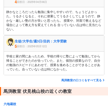
4
回答日：2025年04月06日
静かなところだったら勉強に集中しやすいので、ちょうどよかっ
た。うるさくなると、それに便乗してうるさくしてしまうので、静
かな・厳しい塾の方が良いと思ったら。 授業や、対面で教えるなど
場合によって教え方を変えてくれる 合っていない点は特に見当たら
ない。
生徒/大学生/週3日/目的：大学受験
5
回答日：2025年05月12日
学校と家の間にあったため、学校の帰りに塾によって勉強してから
帰ることができたのが合っていた。また、個別の授業なので、自分
の勉強のスピードにあわせて、授業を進めることができることがあ
っていた。合っていない点は特になかった。
馬渕教室の口コミをすべて見る
馬渕教室 伏見桃山校の近くの教室
六地蔵校