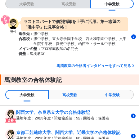
大学受験
高校受験
中学受験
ラストスパートで個別指導を上手に活用。第一志望の
「灘中学」に見事合格！
男性
進学先：
灘中学校
合格校：
灘中学校、東大寺学園中学校、西大和学園中学校、六甲
学院中学校、愛光中学校、函館ラ・サール中学校
メインの塾：
プロ家庭教師の名門会
併塾：
馬渕教室
馬渕教室の合格者インタビューをすべて見る
馬渕教室の合格体験記
大学受験
高校受験
中学受験
関西大学、奈良県立大学の合格体験記
受験年度：2023年度 / 開始偏差値：52 / 回答者：保護者
京都工芸繊維大学、関西大学、近畿大学の合格体験記
受験年度：2020年度 / 開始偏差値：60 / 回答者：保護者