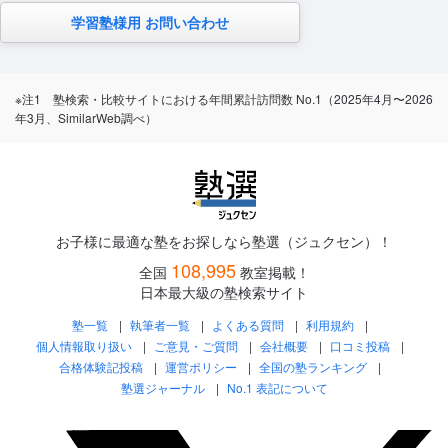
学習塾様用 お問い合わせ
※注1 塾検索・比較サイトにおける年間累計訪問数 No.1（2025年4月〜2026
年3月、SimilarWeb調べ）
お子様に最適な塾をお探しなら塾選（ジュクセン）！
108,995
全国
教室掲載！
日本最大級の塾検索サイト
塾一覧
執筆者一覧
よくある質問
利用規約
個人情報取り扱い
ご意見・ご質問
会社概要
口コミ投稿
合格体験記投稿
運営ポリシー
全国の塾ランキング
塾選ジャーナル
No.1 表記について