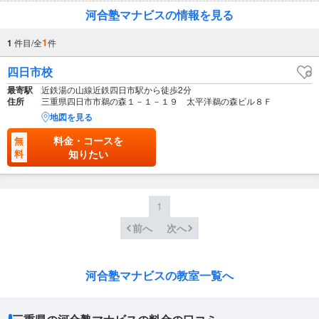
河合塾マナビスの情報を見る
1
1
件目/全
件
四日市校
最寄駅
近鉄湯の山線近鉄四日市駅から徒歩2分
住所
三重県四日市市鵜の森１－１－１９ 太平洋鵜の森ビル８Ｆ
地図を見る
料金・コースを
無
料
知りたい
1
前へ
次へ
河合塾マナビスの教室一覧へ