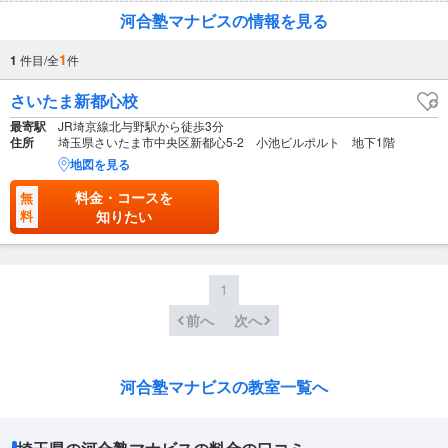
河合塾マナビスの情報を見る
1
1
件目/全
件
さいたま新都心校
最寄駅
JR埼京線北与野駅から徒歩3分
住所
埼玉県さいたま市中央区新都心5-2 小池ビルポルト 地下1階
地図を見る
料金・コースを
無
料
知りたい
1
前へ
次へ
河合塾マナビスの教室一覧へ