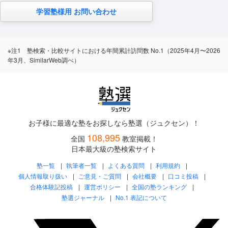
学習塾様用 お問い合わせ
※注1 塾検索・比較サイトにおける年間累計訪問数 No.1（2025年4月〜2026
年3月、SimilarWeb調べ）
お子様に最適な塾をお探しなら塾選（ジュクセン）！
108,995
全国
教室掲載！
日本最大級の塾検索サイト
塾一覧
執筆者一覧
よくある質問
利用規約
個人情報取り扱い
ご意見・ご質問
会社概要
口コミ投稿
合格体験記投稿
運営ポリシー
全国の塾ランキング
塾選ジャーナル
No.1 表記について