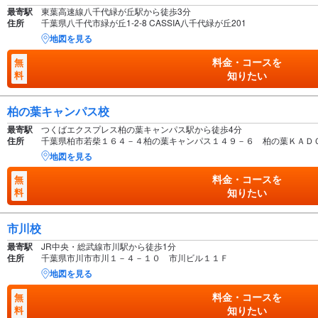
最寄駅
東葉高速線八千代緑が丘駅から徒歩3分
住所
千葉県八千代市緑が丘1-2-8 CASSIA八千代緑が丘201
地図を見る
料金・コースを
無
料
知りたい
柏の葉キャンパス校
最寄駅
つくばエクスプレス柏の葉キャンパス駅から徒歩4分
住所
千葉県柏市若柴１６４－４柏の葉キャンパス１４９－６ 柏の葉ＫＡＤ
地図を見る
料金・コースを
無
料
知りたい
市川校
最寄駅
JR中央・総武線市川駅から徒歩1分
住所
千葉県市川市市川１－４－１０ 市川ビル１１Ｆ
地図を見る
料金・コースを
無
料
知りたい