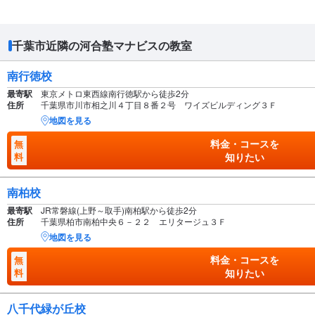
千葉市近隣の河合塾マナビスの教室
南行徳校
最寄駅
東京メトロ東西線南行徳駅から徒歩2分
住所
千葉県市川市相之川４丁目８番２号 ワイズビルディング３Ｆ
地図を見る
料金・コースを
無
料
知りたい
南柏校
最寄駅
JR常磐線(上野～取手)南柏駅から徒歩2分
住所
千葉県柏市南柏中央６－２２ エリタージュ３Ｆ
地図を見る
料金・コースを
無
料
知りたい
八千代緑が丘校