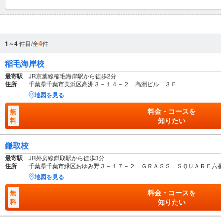
4
1～4
件目/全
件
稲毛海岸校
最寄駅
JR京葉線稲毛海岸駅から徒歩2分
住所
千葉県千葉市美浜区高洲３－１４－２ 高洲ビル ３Ｆ
地図を見る
料金・コースを
無
料
知りたい
鎌取校
最寄駅
JR外房線鎌取駅から徒歩3分
住所
千葉県千葉市緑区おゆみ野３－１７－２ ＧＲＡＳＳ ＳＱＵＡＲＥ六
地図を見る
料金・コースを
無
料
知りたい