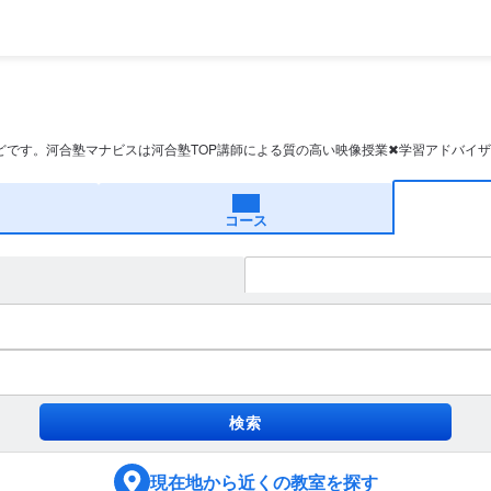
どです。河合塾マナビスは河合塾TOP講師による質の高い映像授業✖学習アドバイ
コース
現在地
から近くの教室を探す