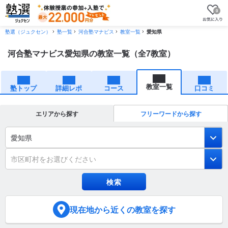
0
塾選（ジュクセン）
塾一覧
河合塾マナビス
教室一覧
愛知県
河合塾マナビス愛知県の教室一覧（全7教室）
教室一覧
塾トップ
詳細レポ
コース
口コミ
エリアから探す
フリーワードから探す
愛知県
市区町村をお選びください
現在地
から近くの教室を探す