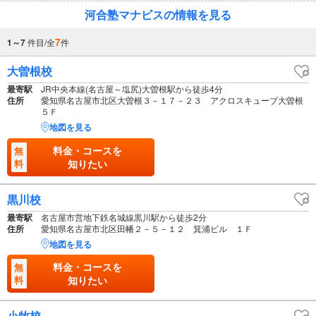
河合塾マナビスの情報を見る
7
1～7
件目/全
件
大曽根校
最寄駅
JR中央本線(名古屋～塩尻)大曽根駅から徒歩4分
住所
愛知県名古屋市北区大曽根３－１７－２３ アクロスキューブ大曽根
５Ｆ
地図を見る
料金・コースを
無
料
知りたい
黒川校
最寄駅
名古屋市営地下鉄名城線黒川駅から徒歩2分
住所
愛知県名古屋市北区田幡２－５－１２ 箕浦ビル １Ｆ
地図を見る
料金・コースを
無
料
知りたい
小牧校