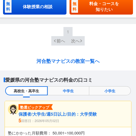
料金・コースを
無
無
体験授業の相談
料
料
知りたい
1
前へ
次へ
河合塾マナビスの教室一覧へ
愛媛県の河合塾マナビスの料金の口コミ
高校生・高卒生
中学生
小学生
塾選ピックアップ
保護者/大学生/週5日以上/目的：大学受験
5
回答日：2026年05月02日
塾にかかった月額費用： 50,001~100,000円