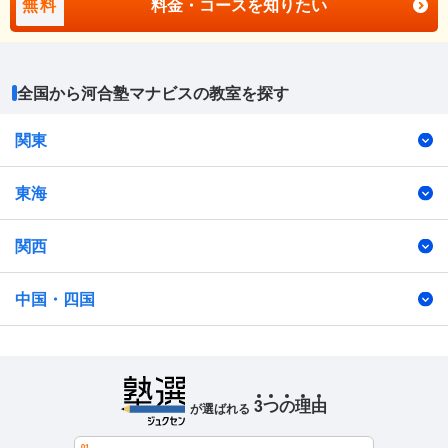
無料
料金・コースを知りたい
全国から河合塾マナビスの教室を探す
関東
東海
関西
中国・四国
3
つ
の
理
由
が選ばれる