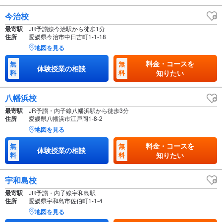
今治校
最寄駅
JR予讃線今治駅から徒歩1分
住所
愛媛県今治市中日吉町1-1-18
地図を見る
料金・コースを
無
無
体験授業の相談
料
料
知りたい
八幡浜校
最寄駅
JR予讃・内子線八幡浜駅から徒歩3分
住所
愛媛県八幡浜市江戸岡1-8-2
地図を見る
料金・コースを
無
無
体験授業の相談
料
料
知りたい
宇和島校
最寄駅
JR予讃・内子線宇和島駅
住所
愛媛県宇和島市佐伯町1-1-4
地図を見る