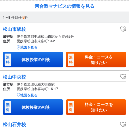
河合塾マナビスの情報を見る
8
1～8
件目/全
件
松山市駅校
最寄駅
伊予鉄道郡中線松山市駅から徒歩2分
住所
愛媛県松山市末広町19-2
地図を見る
料金・コースを
無
無
体験授業の相談
料
料
知りたい
松山中央校
最寄駅
伊予鉄道環状線大街道駅
住所
愛媛県松山市喜与町1-6-17
地図を見る
料金・コースを
無
無
体験授業の相談
料
料
知りたい
松山石井校