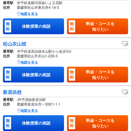
最寄駅
伊予鉄道横河原線いよ立花駅
住所
愛媛県松山市東石井4-18-3
地図を見る
料金・コースを
無
無
体験授業の相談
料
料
知りたい
松山衣山校
最寄駅
伊予鉄道高浜線衣山駅から徒歩3分
住所
愛媛県松山市衣山1-228-3
地図を見る
料金・コースを
無
無
体験授業の相談
料
料
知りたい
新居浜校
最寄駅
JR予讃線新居浜駅
住所
愛媛県新居浜市一宮町1-1-1
地図を見る
料金・コースを
無
無
体験授業の相談
料
料
知りたい