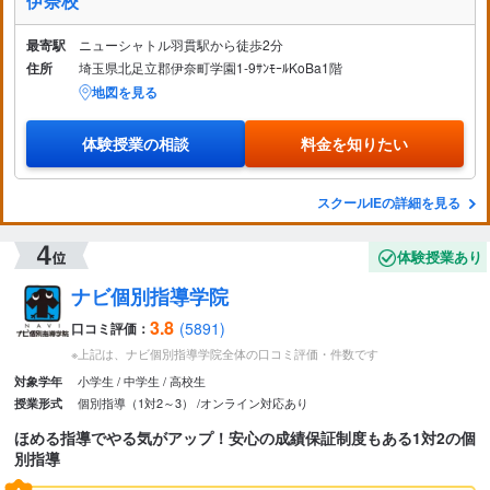
伊奈校
最寄駅
ニューシャトル羽貫駅から徒歩2分
住所
埼玉県北足立郡伊奈町学園1-9ｻﾝﾓｰﾙKoBa1階
地図を見る
体験授業の相談
料金を知りたい
スクールIEの詳細を見る
体験授業あり
ナビ個別指導学院
3.8
(5891)
口コミ評価：
※上記は、ナビ個別指導学院全体の口コミ評価・件数です
小学生
中学生
高校生
対象学年
個別指導（1対2～3）
オンライン対応あり
授業形式
ほめる指導でやる気がアップ！安心の成績保証制度もある1対2の個
別指導