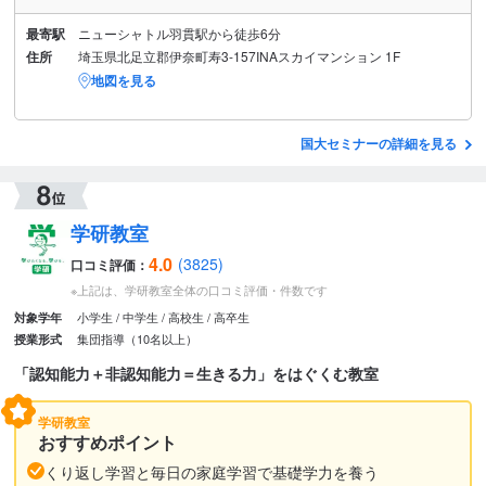
最寄駅
ニューシャトル羽貫駅から徒歩6分
住所
埼玉県北足立郡伊奈町寿3-157INAスカイマンション 1F
地図を見る
国大セミナーの詳細を見る
学研教室
4.0
(3825)
口コミ評価：
※上記は、学研教室全体の口コミ評価・件数です
小学生
中学生
高校生
高卒生
対象学年
集団指導（10名以上）
授業形式
「認知能力＋非認知能力＝生きる力」をはぐくむ教室
学研教室
おすすめポイント
くり返し学習と毎日の家庭学習で基礎学力を養う