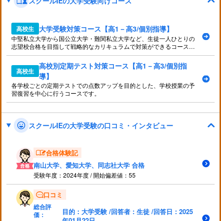
スクールIEの大学受験向けコース
大学受験対策コース【高1－高3/個別指導】
高校生
中堅私立大学から国公立大学・難関私立大学など、生徒一人ひとりの
志望校合格を目指して戦略的なカリキュラムで対策ができるコースで
す。
高校別定期テスト対策コース【高1－高3/個別指
高校生
導】
各学校ごとの定期テストでの点数アップを目的とした、学校授業の予
習復習を中心に行うコースです。
スクールIEの大学受験の口コミ・インタビュー
合格体験記
南山大学、愛知大学、同志社大学 合格
受験年度：2024年度 / 開始偏差値：55
口コミ
総合評
目的：大学受験 /回答者：生徒 /回答日：2025
価：
年01月22日