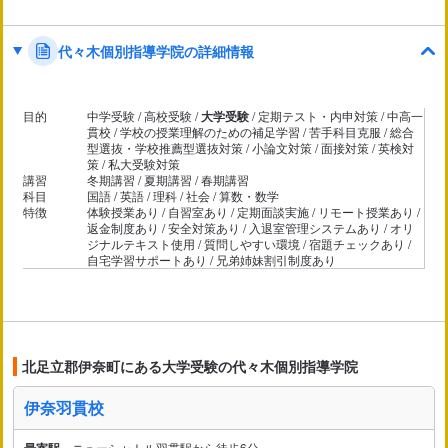
代々木個別指導学院の詳細情報
目的
中学受験 / 高校受験 /
大学受験
/ 定期テスト・内申対策 / 中高一
貫校 / 学校の授業理解のための補足学習 / 苦手科目克服 / 総合
型選抜・学校推薦型選抜対策 / 小論文対策 / 面接対策 / 英検対
策 / 私大受験対策
講習
冬期講習 / 夏期講習 / 春期講習
科目
国語 / 英語 / 理科 / 社会 / 算数・数学
特徴
体験授業あり / 自習室あり / 定期面談実施 / リモート授業あり /
返金制度あり / 安全対策あり / 入退室管理システムあり / オリ
ジナルテキスト使用 / 質問しやすい環境 / 宿題チェックあり /
自宅学習サポートあり / 兄弟姉妹割引制度あり
北足立郡伊奈町にある大学受験の代々木個別指導学院
伊奈羽貫校
ニューシャトル羽貫駅から徒歩6分