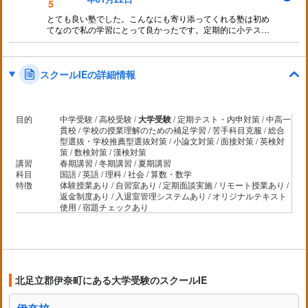
5
とても良い塾でした。こんなにも寄り添ってくれる塾は初め
てなので私の学習にとって良かったです。定期的に小テスト
があるのも勉強が疎かにならなくてもとても良かったです。
先生が優しいのがやっぱりいちばんでした。
スクールIEの詳細情報
目的
中学受験 / 高校受験 /
大学受験
/ 定期テスト・内申対策 / 中高一
貫校 / 学校の授業理解のための補足学習 / 苦手科目克服 / 総合
型選抜・学校推薦型選抜対策 / 小論文対策 / 面接対策 / 英検対
策 / 数検対策 / 漢検対策
講習
春期講習 / 冬期講習 / 夏期講習
科目
国語 / 英語 / 理科 / 社会 / 算数・数学
特徴
体験授業あり / 自習室あり / 定期面談実施 / リモート授業あり /
返金制度あり / 入退室管理システムあり / オリジナルテキスト
使用 / 宿題チェックあり
北足立郡伊奈町にある大学受験のスクールIE