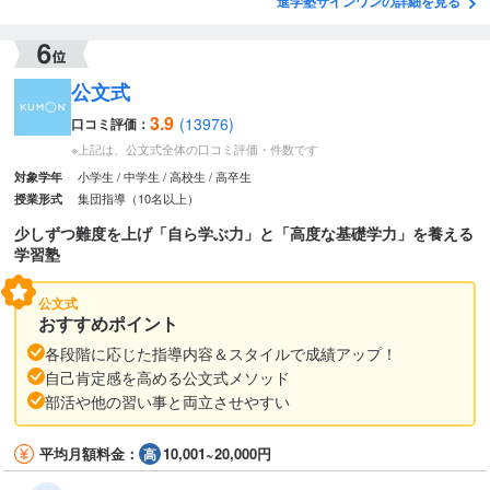
進学塾サインワンの詳細を見る
公文式
3.9
(13976)
口コミ評価：
※上記は、公文式全体の口コミ評価・件数です
小学生
中学生
高校生
高卒生
対象学年
集団指導（10名以上）
授業形式
少しずつ難度を上げ「自ら学ぶ力」と「高度な基礎学力」を養える
学習塾
公文式
おすすめポイント
各段階に応じた指導内容＆スタイルで成績アップ！
自己肯定感を高める公文式メソッド
部活や他の習い事と両立させやすい
平均月額料金：
10,001~20,000円