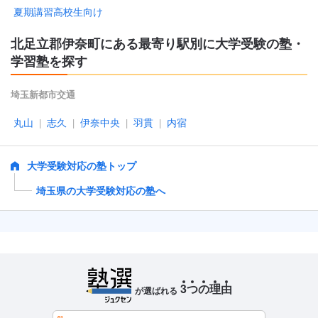
夏期講習高校生向け
北足立郡伊奈町にある最寄り駅別に大学受験の塾・
学習塾を探す
埼玉新都市交通
丸山
志久
伊奈中央
羽貫
内宿
|
|
|
|
大学受験対応の塾トップ
埼玉県の大学受験対応の塾へ
3
つ
の
理
由
が選ばれる