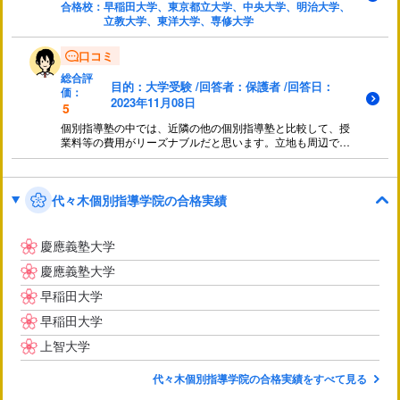
合格校：
早稲田大学、東京都立大学、中央大学、明治大学、
立教大学、東洋大学、専修大学
口コミ
総合評
目的：大学受験 /回答者：保護者 /回答日：
価：
2023年11月08日
5
個別指導塾の中では、近隣の他の個別指導塾と比較して、授
業料等の費用がリーズナブルだと思います。立地も周辺では
比較的お店の多い通りに面しているため、夜でも明るく安心
して通塾させる事が出来ます。非常に満足しております。
代々木個別指導学院の合格実績
慶應義塾大学
慶應義塾大学
早稲田大学
早稲田大学
上智大学
代々木個別指導学院の合格実績をすべて見る