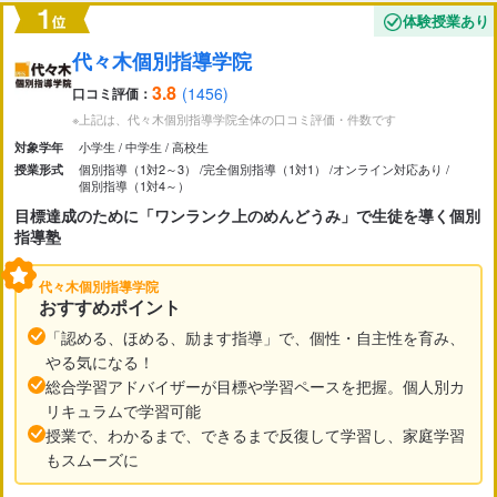
市区町村
体験授業あり
から探す
代々木個別指導学院
3.8
(1456)
口コミ評価：
駅・路線
から探す
※上記は、代々木個別指導学院全体の口コミ評価・件数です
小学生
中学生
高校生
対象学年
個別指導（1対2～3）
完全個別指導（1対1）
オンライン対応あり
授業形式
個別指導（1対4～）
目標達成のために「ワンランク上のめんどうみ」で生徒を導く個別
指導塾
代々木個別指導学院
おすすめポイント
「認める、ほめる、励ます指導」で、個性・自主性を育み、
やる気になる！
総合学習アドバイザーが目標や学習ペースを把握。個人別カ
リキュラムで学習可能
授業で、わかるまで、できるまで反復して学習し、家庭学習
もスムーズに