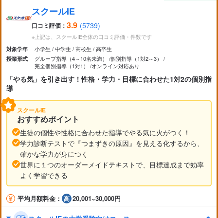
スクールIE
3.9
(5739)
口コミ評価：
※上記は、スクールIE全体の口コミ評価・件数です
小学生
中学生
高校生
高卒生
対象学年
グループ指導（4～10名未満）
個別指導（1対2～3）
授業形式
完全個別指導（1対1）
オンライン対応あり
「やる気」を引き出す！性格・学力・目標に合わせた1対2の個別指
導
スクールIE
おすすめポイント
生徒の個性や性格に合わせた指導でやる気に火がつく！
学力診断テストで『つまずきの原因』を見える化するから、
確かな学力が身につく
世界に１つのオーダーメイドテキストで、目標達成まで効率
よく学習できる
平均月額料金：
20,001~30,000円