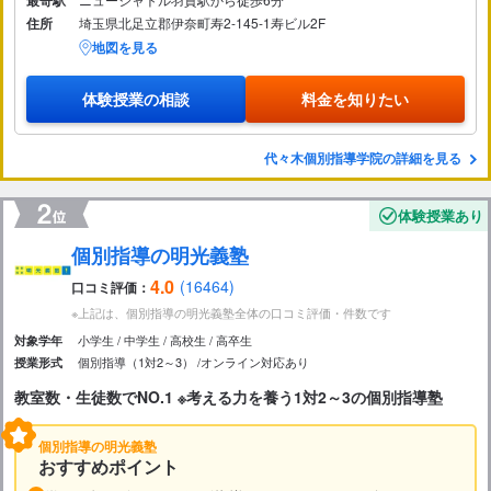
最寄駅
住所
埼玉県北足立郡伊奈町寿2-145-1寿ビル2F
地図を見る
体験授業の相談
料金を知りたい
代々木個別指導学院の詳細を見る
体験授業あり
個別指導の明光義塾
4.0
(16464)
口コミ評価：
※上記は、個別指導の明光義塾全体の口コミ評価・件数です
小学生
中学生
高校生
高卒生
対象学年
個別指導（1対2～3）
オンライン対応あり
授業形式
教室数・生徒数でNO.1 ※考える力を養う1対2～3の個別指導塾
個別指導の明光義塾
おすすめポイント