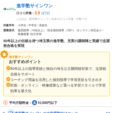
進学塾サインワン
3.9
(272)
口コミ評価：
※上記は、進学塾サインワン全体の口コミ評価・件数です
小学生
中学生
高校生
対象学年
集団指導（10名以上）
完全個別指導（1対1）
オンライン対応あり
授業形式
映像授業
自立学習
50年以上の伝統を持つ埼玉県の進学塾、充実の講師陣と実績で志望
校合格を実現
進学塾サインワン
おすすめポイント
50年以上の指導実績と独自の埼玉公立難関校対策で、志望校
合格をサポート
コーチング理論を活用した個別指導で学習意欲を引き出す
対面・オンライン・映像授業など選べる学習スタイルで学習
効果を最大化
平均月額料金：
10,000円以下
進学塾サインワンの大学受験向けコース