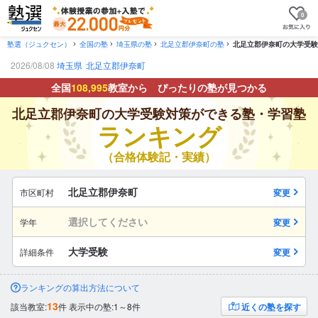
0
塾選（ジュクセン）
全国の塾
埼玉県の塾
北足立郡伊奈町の塾
北足立郡伊奈町の大学受験
2026/08/08
埼玉県
北足立郡伊奈町
全国
108,995
教室から ぴったりの塾が見つかる
北足立郡伊奈町の大学受験対策ができる塾・学習塾
ランキング
（合格体験記・実績）
北足立郡伊奈町
市区町村
変更
選択してください
学年
変更
大学受験
詳細条件
変更
ランキングの算出方法について
13
該当教室:
件
表示中の塾:1～8件
近くの塾を探す