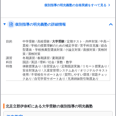
個別指導の明光義塾の合格実績をすべて見る
個別指導の明光義塾の詳細情報
目的
中学受験 / 高校受験 /
大学受験
/ 定期テスト・内申対策 / 中高一
貫校 / 学校の授業理解のための補足学習 / 苦手科目克服 / 総合
型選抜・学校推薦型選抜対策 / 小論文対策 / 面接対策 / 英検対
策 / 漢検対策
講習
冬期講習 / 春期講習 / 夏期講習
科目
国語 / 英語 / 理科 / 社会 / 算数・数学
特徴
体験授業あり / 自習室あり / 定期面談実施 / リモート授業あり /
安全対策あり / 入退室管理システムあり / オリジナルテキスト
使用 / 不登校生サポートあり / 質問しやすい環境 / 宿題チェッ
クあり / 自宅学習サポートあり / 兄弟姉妹割引制度あり
北足立郡伊奈町にある大学受験の個別指導の明光義塾