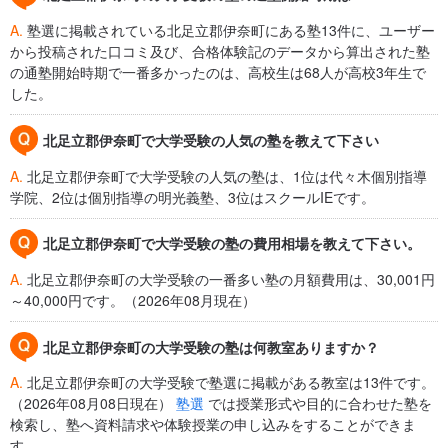
A.
塾選に掲載されている北足立郡伊奈町にある塾13件に、ユーザー
から投稿された口コミ及び、合格体験記のデータから算出された塾
の通塾開始時期で一番多かったのは、高校生は68人が高校3年生で
した。
北足立郡伊奈町で大学受験の人気の塾を教えて下さい
A.
北足立郡伊奈町で大学受験の人気の塾は、1位は代々木個別指導
学院、2位は個別指導の明光義塾、3位はスクールIEです。
北足立郡伊奈町で大学受験の塾の費用相場を教えて下さい。
A.
北足立郡伊奈町の大学受験の一番多い塾の月額費用は、30,001円
～40,000円です。（2026年08月現在）
北足立郡伊奈町の大学受験の塾は何教室ありますか？
A.
北足立郡伊奈町の大学受験で塾選に掲載がある教室は13件です。
（2026年08月08日現在）
塾選
では授業形式や目的に合わせた塾を
検索し、塾へ資料請求や体験授業の申し込みをすることができま
す。