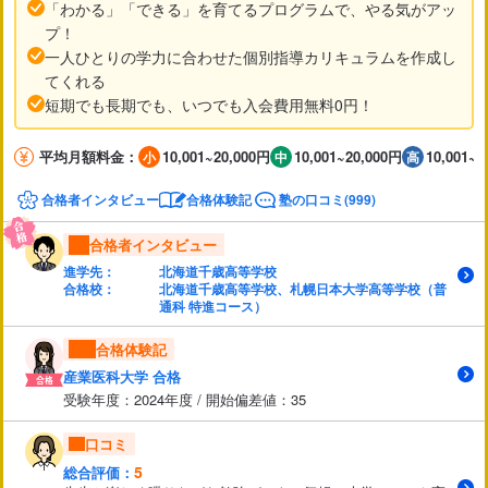
「わかる」「できる」を育てるプログラムで、やる気がアッ
プ！
一人ひとりの学力に合わせた個別指導カリキュラムを作成し
てくれる
短期でも長期でも、いつでも入会費用無料0円！
平均月額料金：
10,001~20,000円
10,001~20,000円
10,001~2
合格者インタビュー
合格体験記
塾の口コミ(999)
合格者インタビュー
進学先：
北海道千歳高等学校
合格校：
北海道千歳高等学校、札幌日本大学高等学校（普
通科 特進コース）
合格体験記
産業医科大学 合格
受験年度：2024年度 / 開始偏差値：35
口コミ
5
総合評価：