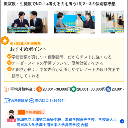
教室数・生徒数でNO.1 ※考える力を養う1対2～3の個別指導塾
個別指導の明光義塾
おすすめポイント
学習習慣が身につく個別指導。だからテストに強くなる
オーダーメイドの学習プランで、受験対策ができる
面倒見が良く、学習内容が定着しやすいノートの取り方まで
指導してくれる
平均月額料金：
20,001~30,000円
20,001~30,000円
20,001~3
合格体験記
塾の口コミ(16464)
合格体験記
茨城県立土浦第二高等学校、常総学院高等学校、学校法人土
浦日本大学学園土浦日本大学高等学校 合格