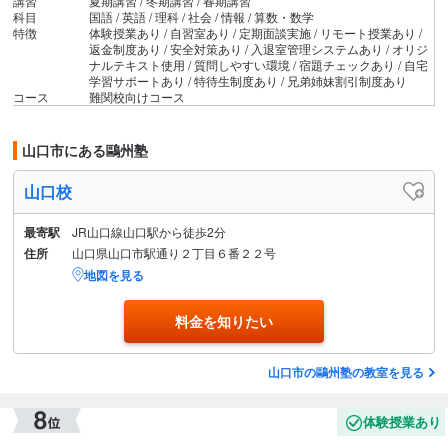
講習
夏期講習 / 冬期講習 / 春期講習
科目
国語 / 英語 / 理科 / 社会 / 情報 / 算数・数学
特徴
体験授業あり / 自習室あり / 定期面談実施 / リモート授業あり /
返金制度あり / 安全対策あり / 入退室管理システムあり / オリジ
ナルテキスト使用 / 質問しやすい環境 / 宿題チェックあり / 自宅
学習サポートあり / 特待生制度あり / 兄弟姉妹割引制度あり
コース
難関校向けコース
山口市にある鷗州塾
山口校
最寄駅
JR山口線山口駅から徒歩2分
住所
山口県山口市駅通り２丁目６番２２号
地図を見る
料金を知りたい
山口市の鷗州塾の教室を見る
体験授業あり