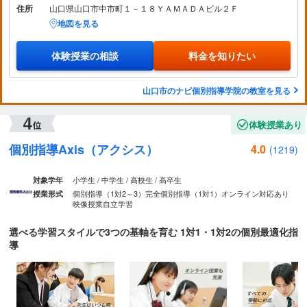
住所
山口県山口市中市町１－１８ＹＡＭＡＤＡビル２Ｆ
地図を見る
体験授業の相談
料金を知りたい
山口市のナビ個別指導学院の教室を見る
体験授業あり
個別指導Axis（アクシス）
4.0
(1219)
小学生 / 中学生 / 高校生 / 高卒生
対象学年
個別指導（1対2～3）
完全個別指導（1対1）
オンライン対応あり
授業形式
映像授業
自立学習
選べる学習スタイルで3つの基軸を育む 1対1・1対2の個別最適化指
導