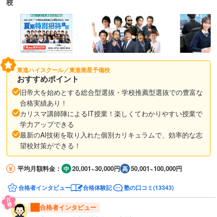
校
東進ハイスクール／東進衛星予備校
おすすめポイント
旧帝大を始めとする総合型選抜・学校推薦型選抜での豊富な
合格実績あり！
カリスマ講師陣によるIT授業！楽しくてわかりやすい授業で
学力アップできる
最新のAI技術を取り入れた個別カリキュラムで、効率的な志
望校対策ができる！
平均月額料金：
20,001~30,000円
50,001~100,000円
合格者インタビュー
合格体験記
塾の口コミ(13343)
合格者インタビュー