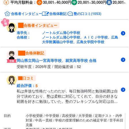
平均月額料金：
30,001~40,000円
20,001~30,000円
20,001~3
合格者インタビュー
合格体験記
塾の口コミ(1053)
合格者インタビュー
進学先：
ノートルダム清心中学校
合格校：
ノートルダム清心中学校、ＡＩＣＪ中学校、広島
大学附属福山中学校、広島女学院中学校
合格体験記
岡山県立岡山一宮高等学校、就実高等学校 合格
受験年度：2026年度 / 開始偏差値：52
口コミ
5
総合評価：
私は奔放な性格だったのだが、毎日勉強時間と勉強範囲は自
分で決めており、塾は柔軟に対応してくれて、自分の好きな
範囲を好きに勉強していた。塾のフレキシブルな対応は自分
に合っていたと思う。勉強習慣が定着していない子には定着
するまで充分な勉強課題を与えてくれる。
目的
小学校受験 / 中学受験 / 高校受験 / 大学受験 / 定期テスト・内申
対策 / 中高一貫校 / 学校の授業理解のための補足学習 / 苦手科目
克服