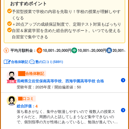
おすすめポイント
予習型授業で学校の内容を先取り！学校の授業が理解しやす
くなる
＋20点アップの成績保証制度で、定期テスト対策もばっちり
自習＆家庭学習を含めた総合的なサポート。いつでも使える
自習室で集中できる
平均月額料金：
10,001~20,000円
10,001~20,000円
20,001~3
合格体験記
塾の口コミ(5891)
合格体験記
長崎県立佐世保南高等学校、西海学園高等学校 合格
受験年度：2025年度 / 開始偏差値：50
口コミ
4
総合評価：
落ち着きがなく、集中が散漫しやすいので 複数人の授業ス
タイルだと、周囲の人と話してしまうなど集中できないの
で、個別指導の方が性格にあっているし、勉強が進んでいる
と思う。 早く終わりすぎて時間を持て余す時などにやる事