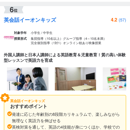
英会話イーオンキッズ
4.2
(57)
小学生 / 中学生
対象学年
集団指導（10名以上）
グループ指導（4～10名未満）
授業形式
完全個別指導（1対1）
オンライン校あり
映像授業
外国人講師と日本人講師による英語教育＆児童教育！質の高い体験
型レッスンで英語力を育成
英会話イーオンキッズ
おすすめポイント
発達に応じた年齢別の8段階カリキュラムで、楽しみながら
無理なく英語力を伸ばせる
英検対策を通して、英語の4技能が身につくほか、学校での