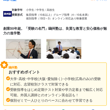
小学生 / 中学生 / 高校生
対象学年
集団指導（10名以上）
グループ指導（4～10名未満）
授業形式
個別指導（1対2～3）
オンライン対応あり
映像授業
創業50年超。「受験の名門」鷗州塾は、良質な教育と安心価格が魅
力の進学塾
鷗州塾
おすすめポイント
大学･高校･中学校(大阪･愛知除く)･小学校(広島のみ)の受験
に対応。志望校別クラスで対策できる
受験指導をはじめ定期テスト対策や学力定着まで幅広く対応
可能。外国人講師とのオンライン英会話も！
個別ゼミで一人ひとりのペースに合わせて学習できる