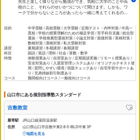
先生と楽しく喋りながら勉強ができ、気軽に大学のことや高
校のこと、それらのせいかつについて聞けます。しかも、ワ
ークで分からないところがあったら一緒に考えてくれるの
で、問題を解く過程が分かって、より理解ができます。
目的
中学受験 / 高校受験 / 大学受験 / 定期テスト・内申対策 / 中高一
貫校 / 学校の授業理解のための補足学習 / 苦手科目克服 / 総合型
選抜・学校推薦型選抜対策 / 小論文対策 / 面接対策 / 英検対策 /
数検対策 / 漢検対策 / 私大受験対策
講習
夏期講習 / 冬期講習 / 春期講習
科目
国語 / 英語 / 理科 / 社会 / 算数・数学
特徴
体験授業あり / 自習室あり / 定期面談実施 / リモート授業あり /
安全対策あり / 入退室管理システムあり / オリジナルテキスト使
用 / 質問しやすい環境 / 宿題チェックあり / 自宅学習サポートあ
り / 兄弟姉妹割引制度あり
コース
難関校向けコース / 一般校向けコース
山口市にある個別指導塾スタンダード
吉敷教室
最寄駅
JR山口線湯田温泉駅
住所
山口県山口市吉敷中東2-8-5 iBLD中東 3F
地図を見る