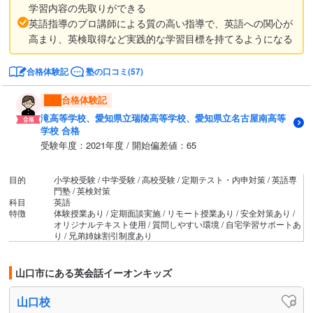
学習内容の先取りができる
英語指導のプロ講師による質の高い指導で、英語への関心が
高まり、英検取得など実践的な学習目標を持てるようになる
合格体験記
塾の口コミ(57)
合格体験記
滝高等学校、愛知県立瑞陵高等学校、愛知県立名古屋南高等
学校 合格
受験年度：2021年度 / 開始偏差値：65
目的
小学校受験 / 中学受験 / 高校受験 / 定期テスト・内申対策 / 英語専
門塾 / 英検対策
科目
英語
特徴
体験授業あり / 定期面談実施 / リモート授業あり / 安全対策あり /
オリジナルテキスト使用 / 質問しやすい環境 / 自宅学習サポートあ
り / 兄弟姉妹割引制度あり
山口市にある英会話イーオンキッズ
山口校