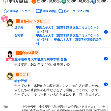
平均月額料金：
20,001~30,000円
30,001~40,000円
30,001~4
合格者インタビュー
合格体験記
塾の口コミ(11279)
合格者インタビュー
進学先：
甲南女子大学（国際学部 多文化コミュニケーシ
ョン学科）
合格校：
甲南女子大学（国際学部 多文化コミュニケーシ
ョン学科）、甲南女子大学（国際学部国際英語学
科）
合格体験記
北海道教育大学附属旭川中学校 合格
受験年度：2024年度 / 開始偏差値：40
口コミ
5
総合評価：
合っている 比較的自由度が高いこと、先生方が若いため、
自分たちの受験気の心情などをよく理解してくれています
合ってない 少しうるさい人がたまにいる、時々自由すぎる
ときがほんのわずかにありました。少しうるさいのが苦手な
場合はイマイチかもしれないです
目的
小学校受験 / 中学受験 / 高校受験 / 大学受験 / 定期テスト・内申
対策 / 中高一貫校 / 学校の授業理解のための補足学習 / 苦手科目