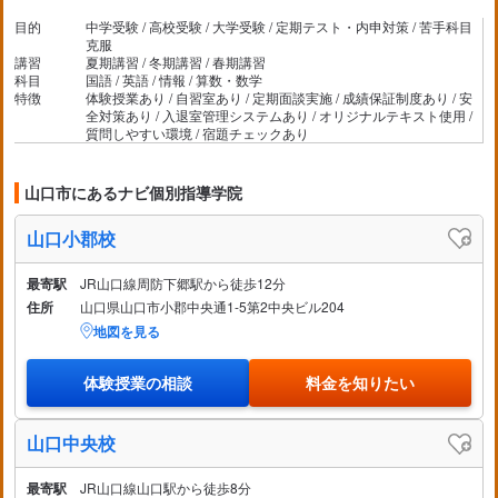
が分からなくなる時はあるようだ
目的
中学受験 / 高校受験 / 大学受験 / 定期テスト・内申対策 / 苦手科目
克服
講習
夏期講習 / 冬期講習 / 春期講習
科目
国語 / 英語 / 情報 / 算数・数学
特徴
体験授業あり / 自習室あり / 定期面談実施 / 成績保証制度あり / 安
全対策あり / 入退室管理システムあり / オリジナルテキスト使用 /
質問しやすい環境 / 宿題チェックあり
山口市にあるナビ個別指導学院
山口小郡校
最寄駅
JR山口線周防下郷駅から徒歩12分
住所
山口県山口市小郡中央通1-5第2中央ビル204
地図を見る
体験授業の相談
料金を知りたい
山口中央校
最寄駅
JR山口線山口駅から徒歩8分