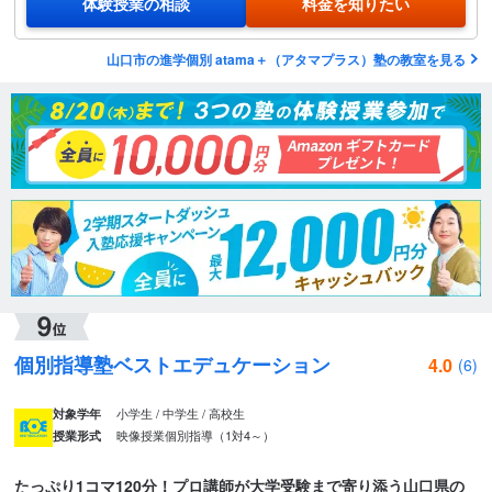
体験授業の相談
料金を知りたい
山口市の進学個別 atama＋（アタマプラス）塾の教室を見る
個別指導塾ベストエデュケーション
4.0
(6)
小学生 / 中学生 / 高校生
対象学年
映像授業
個別指導（1対4～）
授業形式
たっぷり1コマ120分！プロ講師が大学受験まで寄り添う山口県の