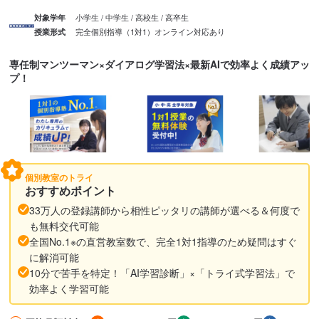
小学生 / 中学生 / 高校生 / 高卒生
対象学年
完全個別指導（1対1）
オンライン対応あり
授業形式
専任制マンツーマン×ダイアログ学習法×最新AIで効率よく成績アッ
プ！
個別教室のトライ
おすすめポイント
33万人の登録講師から相性ピッタリの講師が選べる＆何度で
も無料交代可能
全国No.1※の直営教室数で、完全1対1指導のため疑問はすぐ
に解消可能
10分で苦手を特定！「AI学習診断」×「トライ式学習法」で
効率よく学習可能