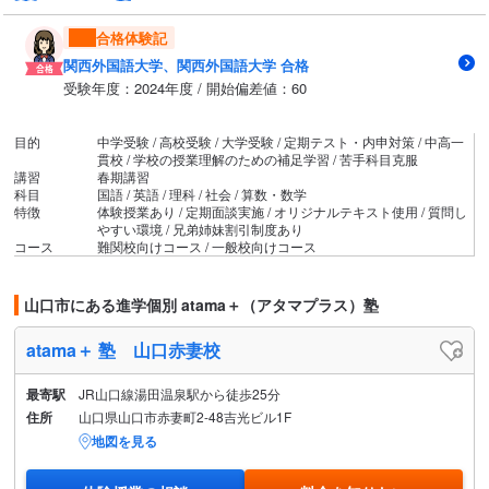
合格体験記
関西外国語大学、関西外国語大学 合格
受験年度：2024年度 / 開始偏差値：60
目的
中学受験 / 高校受験 / 大学受験 / 定期テスト・内申対策 / 中高一
貫校 / 学校の授業理解のための補足学習 / 苦手科目克服
講習
春期講習
科目
国語 / 英語 / 理科 / 社会 / 算数・数学
特徴
体験授業あり / 定期面談実施 / オリジナルテキスト使用 / 質問し
やすい環境 / 兄弟姉妹割引制度あり
コース
難関校向けコース / 一般校向けコース
山口市にある進学個別 atama＋（アタマプラス）塾
atama＋ 塾 山口赤妻校
最寄駅
JR山口線湯田温泉駅から徒歩25分
住所
山口県山口市赤妻町2-48吉光ビル1F
地図を見る