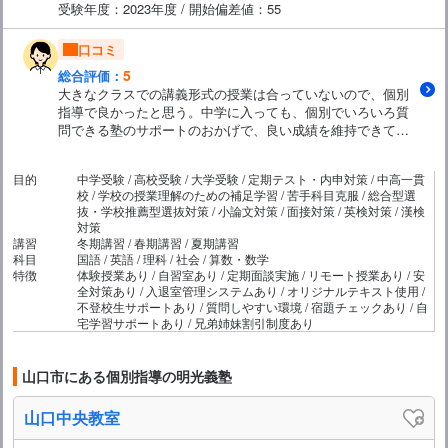
受験年度：2023年度 / 開始偏差値：55
口コミ
5
総合評価：
大きなクラスでの講義形式の授業は合っていないので、個別
指導で良かったと思う。中学に入っても、個別でいろいろ質
問できる塾のサポートのおかげで、良い成績を維持できてい
る。先生が気さくに話してくれるのも良いと思う。
目的
中学受験 / 高校受験 / 大学受験 / 定期テスト・内申対策 / 中高一貫
校 / 学校の授業理解のための補足学習 / 苦手科目克服 / 総合型選
抜・学校推薦型選抜対策 / 小論文対策 / 面接対策 / 英検対策 / 漢検
対策
講習
冬期講習 / 春期講習 / 夏期講習
科目
国語 / 英語 / 理科 / 社会 / 算数・数学
特徴
体験授業あり / 自習室あり / 定期面談実施 / リモート授業あり / 安
全対策あり / 入退室管理システムあり / オリジナルテキスト使用 /
不登校生サポートあり / 質問しやすい環境 / 宿題チェックあり / 自
宅学習サポートあり / 兄弟姉妹割引制度あり
山口市にある個別指導の明光義塾
山口中央教室