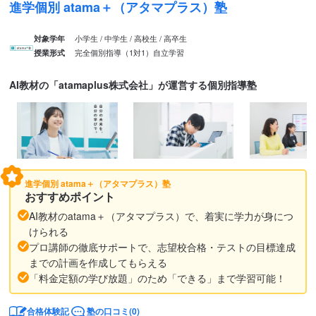
進学個別 atama＋（アタマプラス）塾
小学生 / 中学生 / 高校生 / 高卒生
対象学年
完全個別指導（1対1）
自立学習
授業形式
AI教材の「atamaplus株式会社」が運営する個別指導塾
進学個別 atama＋（アタマプラス）塾
おすすめポイント
AI教材のatama＋（アタマプラス）で、着実に学力が身につ
けられる
プロ講師の徹底サポートで、志望校合格・テストの目標達成
までの計画を作成してもらえる
「料金定額の学び放題」のため「できる」まで学習可能！
合格体験記
塾の口コミ(0)