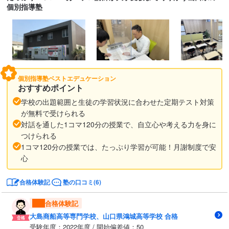
個別指導塾
個別指導塾ベストエデュケーション
おすすめポイント
学校の出題範囲と生徒の学習状況に合わせた定期テスト対策
が無料で受けられる
対話を通した1コマ120分の授業で、自立心や考える力を身に
つけられる
1コマ120分の授業では、たっぷり学習が可能！月謝制度で安
心
合格体験記
塾の口コミ(6)
合格体験記
大島商船高等専門学校、山口県鴻城高等学校 合格
受験年度：2022年度 / 開始偏差値：50