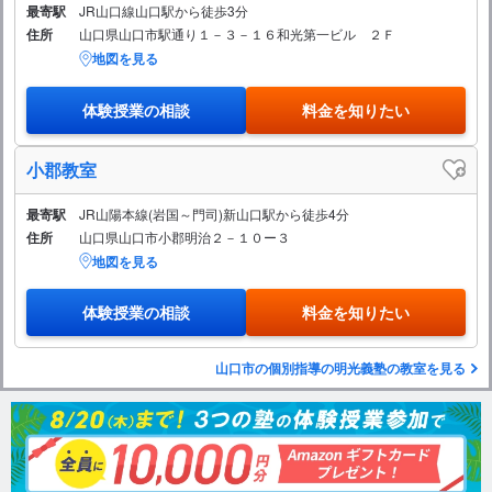
最寄駅
JR山口線山口駅から徒歩3分
住所
山口県山口市駅通り１－３－１６和光第一ビル ２Ｆ
地図を見る
体験授業の相談
料金を知りたい
小郡教室
最寄駅
JR山陽本線(岩国～門司)新山口駅から徒歩4分
住所
山口県山口市小郡明治２－１０ー３
地図を見る
体験授業の相談
料金を知りたい
山口市の個別指導の明光義塾の教室を見る