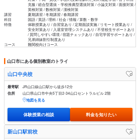
克服 / 総合型選抜・学校推薦型選抜対策 / 小論文対策 / 面接対策 /
英検対策 / 数検対策 / 漢検対策
講習
夏期講習 / 冬期講習 / 春期講習
科目
国語 / 英語 / 理科 / 社会 / 情報 / 算数・数学
特徴
体験授業あり / 自習室あり / 定期面談実施 / リモート授業あり /
安全対策あり / 入退室管理システムあり / 不登校生サポートあり
/ 質問しやすい環境 / 宿題チェックあり / 自宅学習サポートあり /
兄弟姉妹割引制度あり
コース
難関校向けコース
山口市にある個別教室のトライ
山口中央校
最寄駅
JR山口線山口駅から徒歩12分
住所
山口県山口市中央5丁目2-34山口セントラルビル 2階
地図を見る
体験授業の相談
料金を知りたい
新山口駅前校