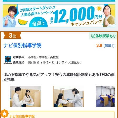
体験授業あり
ナビ個別指導学院
3.8
(5891)
小学生 / 中学生 / 高校生
対象学年
個別指導（1対2～3）
オンライン対応あり
授業形式
ほめる指導でやる気がアップ！安心の成績保証制度もある1対2の個
別指導
ナビ個別指導学院