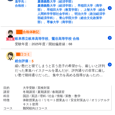
進学先：
慶應義塾大学（経済学部）
合格校：
慶應義塾大学（経済学部）、早稲田大学（商学
部）、早稲田大学（教育学部）、上智大学（総合
人間科学学部社会学科）、明治大学（政治経済学
部経済学科）、青山学院大学（総合文化政策学
部）、専修大学（商学部）
合格体験記
岐阜県立岐阜高等学校、鶯谷高等学校 合格
受験年度：2025年度 / 開始偏差値：68
口コミ
5
総合評価：
緩い塾だと寝てしまうと言う息子の希望から、厳しいと評判
だった東進ハイスクールを選んだが、評判通りの非常に厳し
い塾で期待通りだった。 集中力を高める指導があったので
はと感じる。 また、自習ルームの充実で、常駐する大学生
講師が生徒がなぜ分からないのかを察知して適切な教え方を
目的
大学受験 / 英検対策
していたのであろうと感じさせた。
講習
冬期講習 / 夏期講習 / 春期講習
科目
国語 / 英語 / 理科 / 社会 / 情報 / 算数・数学
特徴
体験授業あり / リモート授業あり / 安全対策あり / オリジナルテ
キスト使用
コース
難関校向けコース