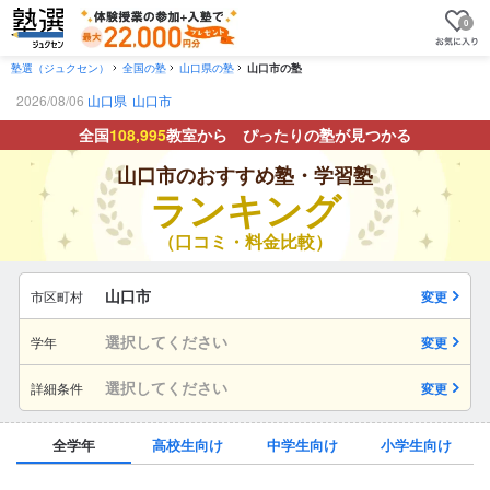
0
塾選（ジュクセン）
全国の塾
山口県の塾
山口市の塾
2026/08/06
山口県
山口市
全国
108,995
教室から ぴったりの塾が見つかる
山口市のおすすめ塾・学習塾
ランキング
（口コミ・料金比較）
山口市
市区町村
変更
選択してください
学年
変更
選択してください
詳細条件
変更
全学年
高校生向け
中学生向け
小学生向け