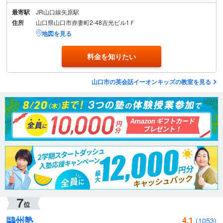
最寄駅
JR山口線矢原駅
住所
山口県山口市赤妻町2-48吉光ビル1Ｆ
地図を見る
料金を知りたい
山口市の英会話イーオンキッズの教室を見る
鷗州塾
4.1
(1053)