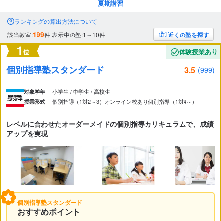
夏期講習
市区町村
から探す
ランキングの算出方法について
199
該当教室:
件
表示中の塾:1～10件
近くの塾を探す
駅・路線
から探す
体験授業あり
個別指導塾スタンダード
3.5
(999)
小学生 / 中学生 / 高校生
対象学年
個別指導（1対2～3）
オンライン校あり
個別指導（1対4～）
授業形式
レベルに合わせたオーダーメイドの個別指導カリキュラムで、成績
アップを実現
個別指導塾スタンダード
おすすめポイント