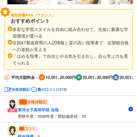
個別指導Axis（アクシス）
おすすめポイント
多彩な学習スタイルを自由に組み合わせて、生徒に最適な学
習環境が選べる
全国47都道府県の入試情報と質の高い指導者で、志望校合格
への道筋が見える
「ほめる指導」で自信とやる気を引き出し、自ら学ぶ力を育
てられる
平均月額料金：
10,001~20,000円
20,001~30,000円
20,001~3
合格体験記
塾の口コミ(1219)
合格体験記
東洋女子高等学校 合格
受験年度：2026年度 / 開始偏差値：32
口コミ
5
総合評価：