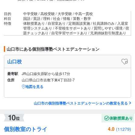
目的
中学受験 / 高校受験 / 大学受験 / 中高一貫校
科目
国語 / 英語 / 理科 / 社会 / 情報 / 算数・数学
特徴
体験授業あり / 自習室あり / 定期面談実施 / 社員講師のみ / 入退室
管理システムあり / 不登校生サポートあり / 質問しやすい環境 / 宿
題チェックあり / 自宅学習サポートあり / 兄弟姉妹割引制度あり
山口市にある個別指導塾ベストエデュケーション
山口校
最寄駅
JR山口線矢原駅から徒歩17分
住所
山口県山口市吉敷下東4丁目22-7
地図を見る
山口市の個別指導塾ベストエデュケーションの教室を見る
体験授業あり
個別教室のトライ
4.0
(11279)