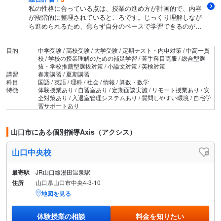
私の性格に合っている点は、授業の進め方が計画的で、内容
が段階的に整理されているところです。じっくり理解しなが
ら進められるため、焦らず自分のペースで学習できるのがと
ても助かります。また、丁寧な解説やサポート体制が整って
いる点も、自分の慎重で確認しながら進めたい性格に合って
目的
中学受験 / 高校受験 / 大学受験 / 定期テスト・内申対策 / 中高一貫
います。一方で、合っていない点は、授業のスピードが一定
校 / 学校の授業理解のための補足学習 / 苦手科目克服 / 総合型選
であるため、もう少しテンポよく進めたい時や、積極的に質
抜・学校推薦型選抜対策 / 小論文対策 / 英検対策
問して議論したい私の性格にはやや物足りなさを感じるとこ
講習
春期講習 / 夏期講習
ろです。全体としては、自分の性格に合う部分が多く、学習
科目
国語 / 英語 / 理科 / 社会 / 情報 / 算数・数学
意欲を保ちやすい塾だと感じますが、改善の余地もあると思
特徴
体験授業あり / 自習室あり / 定期面談実施 / リモート授業あり / 安
います。
全対策あり / 入退室管理システムあり / 質問しやすい環境 / 自宅学
習サポートあり
山口市にある個別指導Axis（アクシス）
山口中央校
最寄駅
JR山口線湯田温泉駅
住所
山口県山口市中央4-3-10
地図を見る
体験授業の相談
料金を知りたい