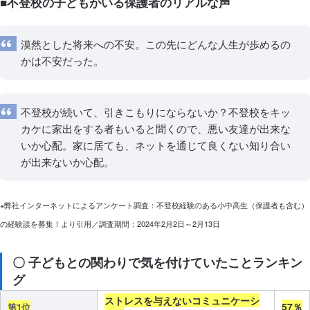
■不登校の子どもがいる保護者のリアルな声
漠然とした将来への不安。この先にどんな人生が歩めるの
かは不安だった。
不登校が続いて、引きこもりにならないか？不登校をキッ
カケに家出をする者もいると聞くので、悪い友達が出来な
いか心配。家に居ても、ネットを通じて良くない知り合い
が出来ないか心配。
※弊社インターネットによるアンケート調査：不登校経験のある小中高生（保護者も含む）
の経験談を募集！より引用／調査期間：2024年2月2日～2月13日
〇 子どもとの関わりで気を付けていたことランキン
グ
ストレスを与えないコミュニケーシ
57％
第1位