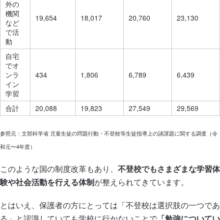
外の
機関
19,654
18,017
20,760
23,130
など
で活
動
自宅
でオ
ンラ
434
1,806
6,789
6,439
イン
学習
合計
20,088
19,823
27,549
29,569
参照元：文部科学省 児童生徒の問題行動・不登校等生徒指導上の諸課題に関する調査（令
和元〜4年度）
このような国の制度改革もあり、
不登校でもさまざまな学習体
験や社会活動を行える体制
が整えられてきています。
とはいえ、保護者の方にとっては「不登校は選択肢の一つであ
る」と認識していても学校に行かないことで
「勉強についてい