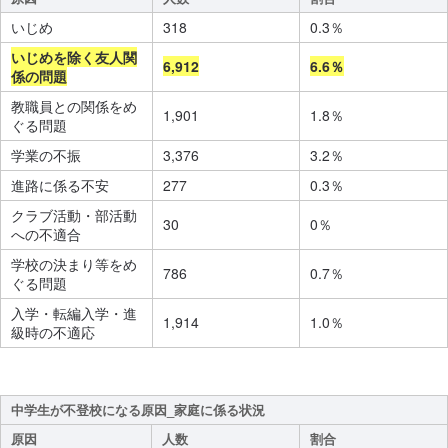
いじめ
318
0.3％
いじめを除く友人関
6,912
6.6％
係の問題
教職員との関係をめ
1,901
1.8％
ぐる問題
学業の不振
3,376
3.2％
進路に係る不安
277
0.3％
クラブ活動・部活動
30
0％
への不適合
学校の決まり等をめ
786
0.7％
ぐる問題
入学・転編入学・進
1,914
1.0％
級時の不適応
中学生が不登校になる原因_家庭に係る状況
原因
人数
割合