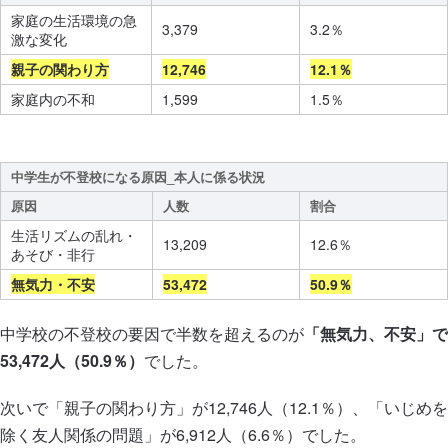
家庭の生活環境の急
3,379
3.2％
激な変化
親子の関わり方
12,746
12.1％
家庭内の不和
1,599
1.5％
中学生が不登校になる原因_本人に係る状況
原因
人数
割合
生活リズムの乱れ・
13,209
12.6％
あそび・非行
無気力・不安
53,472
50.9％
中学校の不登校の要因で半数を超えるのが
「無気力、不安」で
53,472人（50.9％）
でした。
次いで「親子の関わり方」が12,746人（12.1％）、「いじめを
除く友人関係の問題」が6,912人（6.6％）でした。