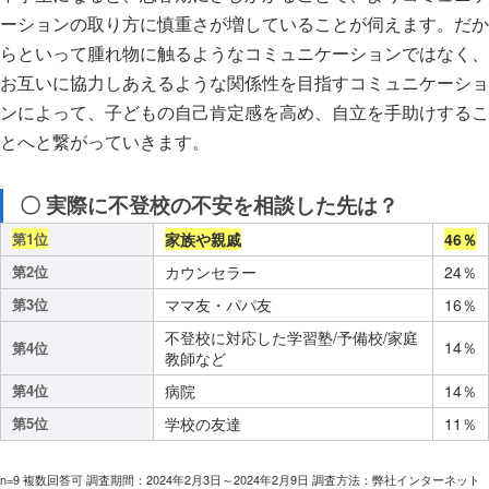
ーションの取り方に慎重さが増していることが伺えます。だか
らといって腫れ物に触るようなコミュニケーションではなく、
お互いに協力しあえるような関係性を目指すコミュニケーショ
ンによって、子どもの自己肯定感を高め、自立を手助けするこ
とへと繋がっていきます。
〇 実際に不登校の不安を相談した先は？
第1位
家族や親戚
46％
第2位
カウンセラー
24％
第3位
ママ友・パパ友
16％
不登校に対応した学習塾/予備校/家庭
14％
第4位
教師など
第4位
病院
14％
第5位
学校の友達
11％
n=9 複数回答可 調査期間：2024年2月3日～2024年2月9日 調査方法：弊社インターネット