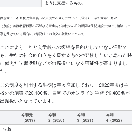
ように支援するもの」
参照元：「不登校児童生徒への支援の在り方について（通知）」令和元年10月25日
（別記）義務教育段階の不登校児童生徒が学校外の公的機関や民間施設において相談・指
導を受けている場合の指導要録上の出欠の取扱いについて
これにより、たとえ学校への復帰を目的としていない活動で
も、生徒の社会的自立を支援するものや登校したいと思った時
に備えた学習活動などが出席扱いになる可能性が高まりまし
た。
この制度を利用する生徒は年々増加しており、2022年度は学
校外の施設で23,130名、自宅でのオンライン学習で6,439名が
出席扱いとなっています。
令和元
令和
令和
令和
（2019）
2（2020）
3（2021）
4（2022）
学校