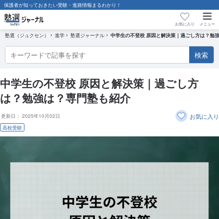
保護者が知っておきたい受験・進路情報まるわかり！
保護者が知っておきたい受験・進路情報まるわかり！
お気に入り
メニュー
塾選（ジュクセン）
進学
塾選ジャーナル
中学生の不登校 原因と解決策｜過ごし方は？勉
検索
検索
大学受験
中学生の不登校 原因と解決策｜過ごし方
高校受験
は？勉強は？専門塾も紹介
お気に入り
更新日：
2025年10月02日
中学受験
高校受験
塾選ジャーナル調査記事一覧
高校受験徹底解説～現役塾講師 大山先生監修シリーズ～
お悩み相談室 〜迷える保護者をプロがズバッと解決！〜