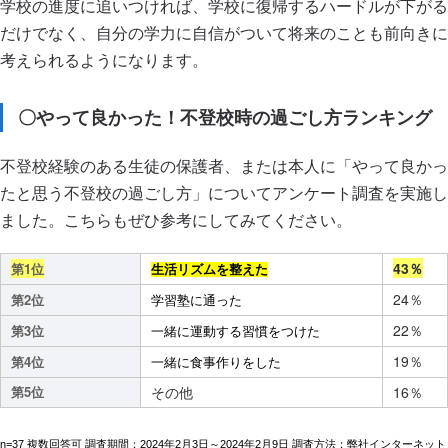
学校の進度に追いつければ、学校に復帰するハードルが下がる
だけでなく、自分の学力に自信がついて将来のことも前向きに
考えられるようになります。
〇やって良かった！不登校時の過ごし方ランキング
不登校経験のある生徒の保護者、または本人に「やって良かっ
たと思う不登校の過ごし方」についてアンケート調査を実施し
ました。こちらもぜひ参考にしてみてください。
43％
第1位
生活リズムを整えた
24％
第2位
学習塾に通った
22％
第3位
一緒に運動する習慣をつけた
19％
第4位
一緒に食事作りをした
第5位
その他
16％
n=37 複数回答可 調査期間：2024年2月3日～2024年2月9日 調査方法：弊社インターネット