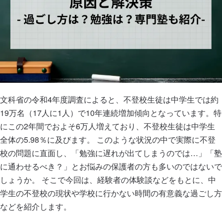
注目の英語塾レポート ー英語教育の今ー
探究学習塾最前線レポート
新着記事
速報記事
文科省の令和4年度調査によると、不登校生徒は中学生では約
執筆者・監修者
19万名（17人に1人）で10年連続増加傾向となっています。特
にこの2年間でおよそ6万人増えており、不登校生徒は中学生
運営ポリシー
全体の5.98％に及びます。 このような状況の中で実際に不登
校の問題に直面し、「勉強に遅れが出てしまうのでは…」「塾
利用規約
に通わせるべき？」とお悩みの保護者の方も多いのではないで
しょうか。 そこで今回は、経験者の体験談などをもとに、中
個人情報取り扱い
学生の不登校の現状や学校に行かない時間の有意義な過ごし方
などを紹介します。
ご意見・ご質問