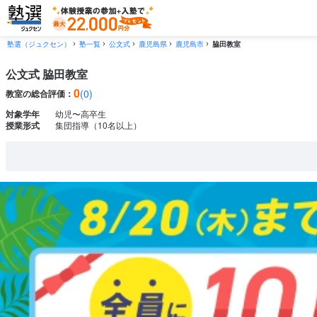
塾選（ジュクセン）
塾一覧
公文式
鹿児島県
鹿児島市
脇田教室
公文式 脇田教室
0
(0)
教室の総合評価：
対象学年
幼児〜高卒生
授業形式
集団指導（10名以上）