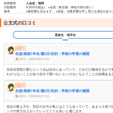
初期費用
入会金：無料
月額費用
9,350円(税込) ※全国（東京都・神奈川県を除く）
備考
※教材費を含みます。 ※別途、冷暖房費を申し受ける場合がありま
公文式の口コミ
高校生・高卒生
通塾中
生徒/高校1年生/週2日/目的：学校の学習の補習
4
回答日：2026年06月19日
完全自習型の塾だという点は自分にあっていて、どれだけ勉強するかで
わからないことがあり自分で調べないといけないなんてことが結構ある
通塾中
生徒/高校1年生/週2日/目的：学校の学習の補習
5
回答日：2026年06月11日
先生の教え方や、対応の仕方が私にはとても合っていて、あまり人前で
ングの実力が上がっていってとても良いと感じます。