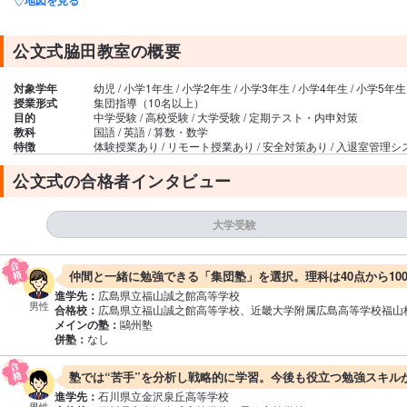
公文式脇田教室の概要
対象学年
幼児 / 小学1年生 / 小学2年生 / 小学3年生 / 小学4年生 / 小学5年生
授業形式
集団指導（10名以上）
目的
中学受験 / 高校受験 / 大学受験 / 定期テスト・内申対策
教科
国語 / 英語 / 算数・数学
特徴
体験授業あり / リモート授業あり / 安全対策あり / 入退室管理
公文式の合格者インタビュー
大学受験
仲間と一緒に勉強できる「集団塾」を選択。理科は40点から10
進学先：
広島県立福山誠之館高等学校
男性
合格校：
広島県立福山誠之館高等学校、近畿大学附属広島高等学校福山
メインの塾：
鷗州塾
併塾：
なし
塾では“苦手”を分析し戦略的に学習。今後も役立つ勉強スキル
進学先：
石川県立金沢泉丘高等学校
男性