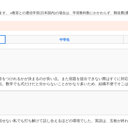
す。 ※教室との通信学習(日本国内)の場合は、学習教科数にかかわらず、郵送費(通信
中学生
差をつけれるかが決まるのが良い点。また宿題を提出できない際はすぐに対
点。数学でも式だけだと分からないことがかなり多いため、結構不便でそこ
話せない私でも打ち解けて話し合えるほどの環境でした。英語は、五枚が終