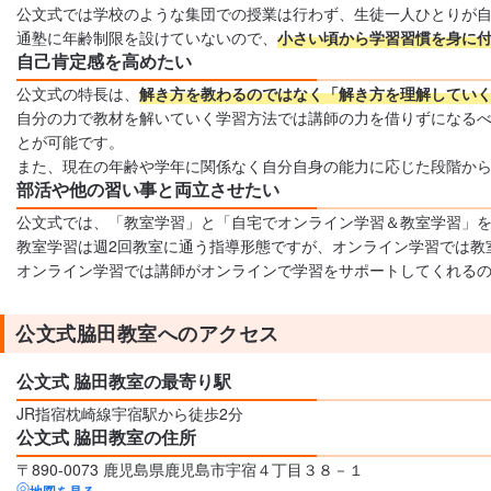
公文式では学校のような集団での授業は行わず、生徒一人ひとりが
通塾に年齢制限を設けていないので、
小さい頃から学習習慣を身に
自己肯定感を高めたい
公文式の特長は、
解き方を教わるのではなく「解き方を理解してい
自分の力で教材を解いていく学習方法では講師の力を借りずになる
とが可能です。
また、現在の年齢や学年に関係なく自分自身の能力に応じた段階か
部活や他の習い事と両立させたい
公文式では、「教室学習」と「自宅でオンライン学習＆教室学習」
教室学習は週2回教室に通う指導形態ですが、オンライン学習では教
オンライン学習では講師がオンラインで学習をサポートしてくれる
公文式脇田教室へのアクセス
公文式 脇田教室の最寄り駅
JR指宿枕崎線宇宿駅から徒歩2分
公文式 脇田教室の住所
〒890-0073 鹿児島県鹿児島市宇宿４丁目３８－１
地図を見る