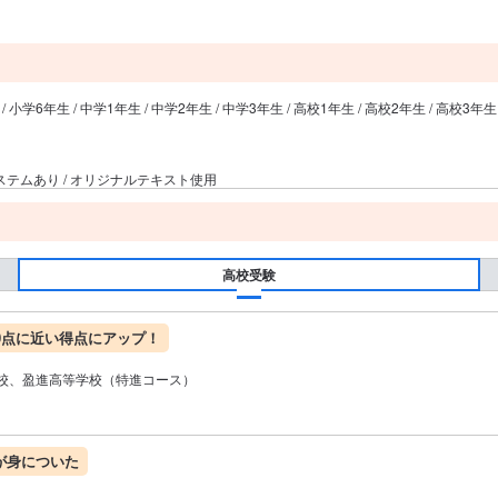
 / 小学6年生 / 中学1年生 / 中学2年生 / 中学3年生 / 高校1年生 / 高校2年生 / 高校3年生
システムあり / オリジナルテキスト使用
高校受験
0点に近い得点にアップ！
校、盈進高等学校（特進コース）
が身についた