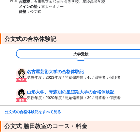
合格校：
石川県立金沢泉丘高等学校、星稜高等学校
メインの塾：
東大セミナー
併塾：
公文式
公文式の合格体験記
大学受験
名古屋芸術大学の合格体験記
受験年度：2023年度 / 開始偏差値：45 / 回答者：保護者
山形大学、青森明の星短期大学の合格体験記
受験年度：2020年度 / 開始偏差値：30 / 回答者：保護者
公文式の合格体験記をすべて見る
公文式 脇田教室のコース・料金