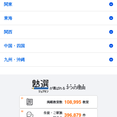
関東
東海
関西
中国・四国
九州・沖縄
3
つ
の
理
由
が選ばれる
108,995
掲載教室数
教室
生徒・ご家族
396,879
件