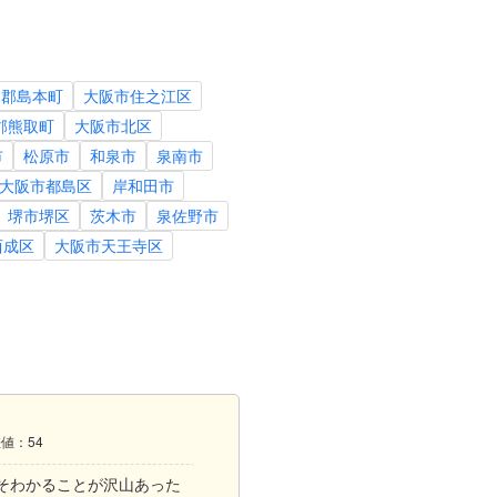
島郡島本町
大阪市住之江区
郡熊取町
大阪市北区
市
松原市
和泉市
泉南市
大阪市都島区
岸和田市
堺市堺区
茨木市
泉佐野市
西成区
大阪市天王寺区
差値：54
そわかることが沢山あった