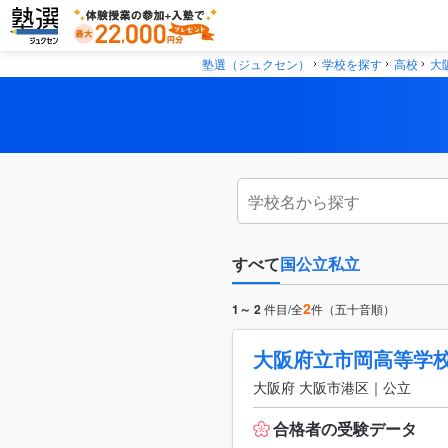
塾選（ジュクセン）
学校を探す
高校
大
すべて
国公立
私立
2
1～ 2
件目/全
件（五十音順）
大阪府立市岡高等学
大阪府 大阪市港区｜公立
合格者の受験データ