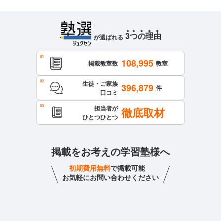
3
つ
の
理
由
が選ばれる
108,995
掲載教室数
教室
生徒・ご家族
396,879
件
口コミ
担当者が
徹底取材
ひとつひとつ
掲載をお考えの学習塾様へ
初期費用無料
で掲載可能
お気軽にお問い合わせください