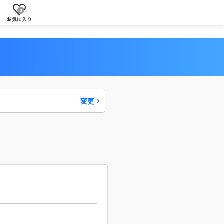
0
変更
駅・
から
路線
探す