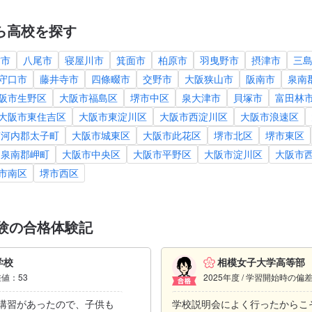
ら高校を探す
方市
八尾市
寝屋川市
箕面市
柏原市
羽曳野市
摂津市
三
守口市
藤井寺市
四條畷市
交野市
大阪狭山市
阪南市
泉南
阪市生野区
大阪市福島区
堺市中区
泉大津市
貝塚市
富田林
大阪市東住吉区
大阪市東淀川区
大阪市西淀川区
大阪市浪速区
南河内郡太子町
大阪市城東区
大阪市此花区
堺市北区
堺市東区
泉南郡岬町
大阪市中央区
大阪市平野区
大阪市淀川区
大阪市
市南区
堺市西区
験の合格体験記
学校
相模女子大学高等部
差値：53
2025年度 / 学習開始時の偏
講習があったので、子供も
学校説明会によく行ったからこ