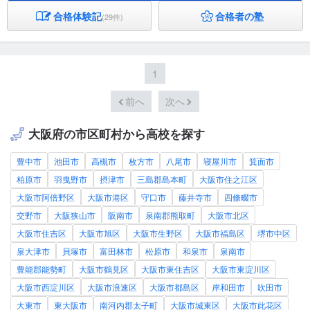
合格体験記
合格者の塾
(29件)
1
前へ
次へ
大阪府の市区町村から高校を探す
豊中市
池田市
高槻市
枚方市
八尾市
寝屋川市
箕面市
柏原市
羽曳野市
摂津市
三島郡島本町
大阪市住之江区
大阪市阿倍野区
大阪市港区
守口市
藤井寺市
四條畷市
交野市
大阪狭山市
阪南市
泉南郡熊取町
大阪市北区
大阪市住吉区
大阪市旭区
大阪市生野区
大阪市福島区
堺市中区
泉大津市
貝塚市
富田林市
松原市
和泉市
泉南市
豊能郡能勢町
大阪市鶴見区
大阪市東住吉区
大阪市東淀川区
大阪市西淀川区
大阪市浪速区
大阪市都島区
岸和田市
吹田市
大東市
東大阪市
南河内郡太子町
大阪市城東区
大阪市此花区