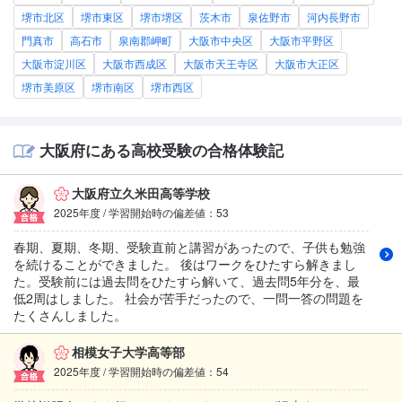
堺市北区
堺市東区
堺市堺区
茨木市
泉佐野市
河内長野市
門真市
高石市
泉南郡岬町
大阪市中央区
大阪市平野区
大阪市淀川区
大阪市西成区
大阪市天王寺区
大阪市大正区
堺市美原区
堺市南区
堺市西区
大阪府にある高校受験の合格体験記
大阪府立久米田高等学校
2025年度 / 学習開始時の偏差値：53
春期、夏期、冬期、受験直前と講習があったので、子供も勉強
を続けることができました。 後はワークをひたすら解きまし
た。受験前には過去問をひたすら解いて、過去問5年分を、最
低2周はしました。 社会が苦手だったので、一問一答の問題を
たくさんしました。
相模女子大学高等部
2025年度 / 学習開始時の偏差値：54