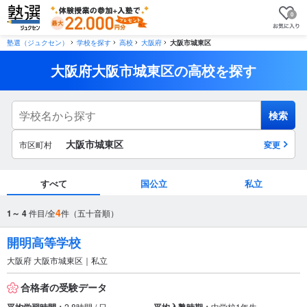
0
塾選（ジュクセン）
学校を探す
高校
大阪府
大阪市城東区
大阪府大阪市城東区の高校を探す
検索
大阪市城東区
市区町村
変更
すべて
国公立
私立
市区町村
4
1～ 4
件目/全
件（五十音順）
から探す
開明高等学校
大阪府 大阪市城東区｜私立
駅・路線
から探す
合格者の受験データ
2.8時間 / 日
中学校1年生