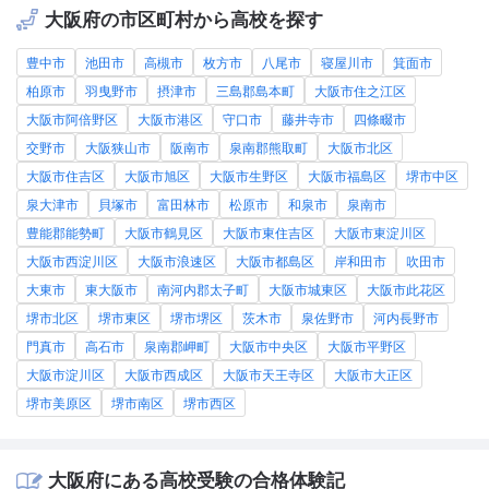
大阪府の市区町村から高校を探す
豊中市
池田市
高槻市
枚方市
八尾市
寝屋川市
箕面市
柏原市
羽曳野市
摂津市
三島郡島本町
大阪市住之江区
大阪市阿倍野区
大阪市港区
守口市
藤井寺市
四條畷市
交野市
大阪狭山市
阪南市
泉南郡熊取町
大阪市北区
大阪市住吉区
大阪市旭区
大阪市生野区
大阪市福島区
堺市中区
泉大津市
貝塚市
富田林市
松原市
和泉市
泉南市
豊能郡能勢町
大阪市鶴見区
大阪市東住吉区
大阪市東淀川区
大阪市西淀川区
大阪市浪速区
大阪市都島区
岸和田市
吹田市
大東市
東大阪市
南河内郡太子町
大阪市城東区
大阪市此花区
堺市北区
堺市東区
堺市堺区
茨木市
泉佐野市
河内長野市
門真市
高石市
泉南郡岬町
大阪市中央区
大阪市平野区
大阪市淀川区
大阪市西成区
大阪市天王寺区
大阪市大正区
堺市美原区
堺市南区
堺市西区
大阪府にある高校受験の合格体験記