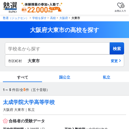
0
塾選（ジュクセン）
学校を探す
高校
大阪府
大東市
大阪府大東市の高校を探す
検索
大東市
市区町村
変更
すべて
国公立
私立
市区町村
5
1～ 5
件目/全
件（五十音順）
から探す
太成学院大学高等学校
大阪府 大東市｜私立
駅・路線
から探す
合格者の受験データ
3.3時間 / 日
中学校1年生