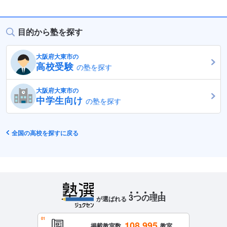
目的から塾を探す
大阪府大東市の
高校受験
の塾を探す
大阪府大東市の
中学生向け
の塾を探す
全国の高校を探すに戻る
3
つ
の
理
由
が選ばれる
108,995
掲載教室数
教室