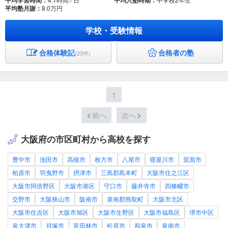
平均学習時間：
平均入塾時期：
平均塾月謝：
8.0万円
学校・受験情報
合格体験記
合格者の塾
(23件)
1
前へ
次へ
大阪府の市区町村から高校を探す
豊中市
池田市
高槻市
枚方市
八尾市
寝屋川市
箕面市
柏原市
羽曳野市
摂津市
三島郡島本町
大阪市住之江区
大阪市阿倍野区
大阪市港区
守口市
藤井寺市
四條畷市
交野市
大阪狭山市
阪南市
泉南郡熊取町
大阪市北区
大阪市住吉区
大阪市旭区
大阪市生野区
大阪市福島区
堺市中区
泉大津市
貝塚市
富田林市
松原市
和泉市
泉南市