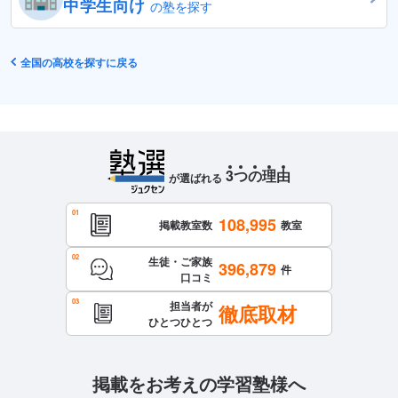
中学生向け
の塾を探す
全国の高校を探すに戻る
3
つ
の
理
由
が選ばれる
108,995
掲載教室数
教室
生徒・ご家族
396,879
件
口コミ
担当者が
徹底取材
ひとつひとつ
掲載をお考えの学習塾様へ