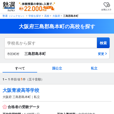
0
塾選（ジュクセン）
学校を探す
高校
大阪府
三島郡島本町
大阪府三島郡島本町の高校を探す
検索
三島郡島本町
市区町村
変更
すべて
国公立
私立
市区町村
1
1～ 1
件目/全
件（五十音順）
から探す
大阪青凌高等学校
大阪府 三島郡島本町｜私立
駅・路線
から探す
合格者の受験データ
4.1時間 / 日
中学校2年生