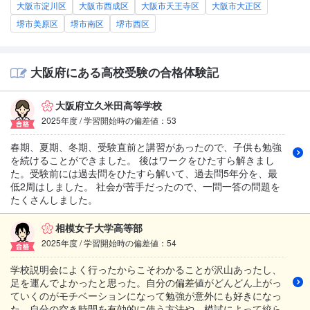
大阪市淀川区
大阪市西成区
大阪市天王寺区
大阪市大正区
堺市美原区
堺市南区
堺市西区
大阪府にある高校受験の合格体験記
大阪府立久米田高等学校
2025年度 / 学習開始時の偏差値：53
春期、夏期、冬期、受験直前と講習があったので、子供も勉強
を続けることができました。 後はワークをひたすら解きまし
た。受験前には過去問をひたすら解いて、過去問5年分を、最
低2周はしました。 社会が苦手だったので、一問一答の問題を
たくさんしました。
相模女子大学高等部
2025年度 / 学習開始時の偏差値：54
学校説明会によく行ったからこそわかることが沢山あったし、
足を運んでよかったと思った。自分の偏差値がどんどん上がっ
ていくのがモチベーションになって勉強が意外にも好きになっ
た。自分の空き時間を有効的に使う方法や、模試によって絞ら