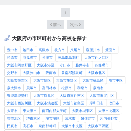
1
前へ
次へ
大阪府の市区町村から高校を探す
豊中市
池田市
高槻市
枚方市
八尾市
寝屋川市
箕面市
柏原市
羽曳野市
摂津市
三島郡島本町
大阪市住之江区
大阪市阿倍野区
大阪市港区
守口市
藤井寺市
四條畷市
交野市
大阪狭山市
阪南市
泉南郡熊取町
大阪市北区
大阪市住吉区
大阪市旭区
大阪市生野区
大阪市福島区
堺市中区
泉大津市
貝塚市
富田林市
松原市
和泉市
泉南市
豊能郡能勢町
大阪市鶴見区
大阪市東住吉区
大阪市東淀川区
大阪市西淀川区
大阪市浪速区
大阪市都島区
岸和田市
吹田市
大東市
東大阪市
南河内郡太子町
大阪市城東区
大阪市此花区
堺市北区
堺市東区
堺市堺区
茨木市
泉佐野市
河内長野市
門真市
高石市
泉南郡岬町
大阪市中央区
大阪市平野区