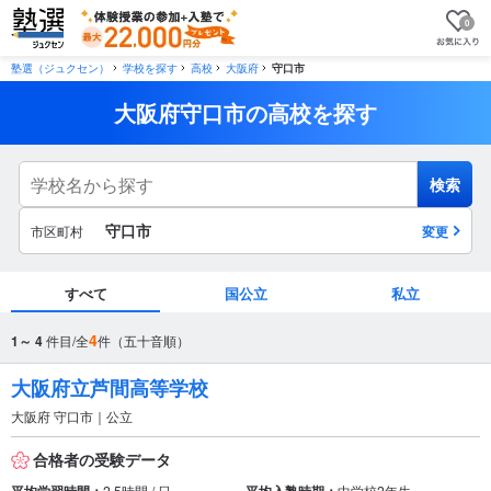
0
塾選（ジュクセン）
学校を探す
高校
大阪府
守口市
大阪府守口市の高校を探す
検索
守口市
市区町村
変更
すべて
国公立
私立
市区町村
4
1～ 4
件目/全
件（五十音順）
から探す
大阪府立芦間高等学校
大阪府 守口市｜公立
駅・路線
から探す
合格者の受験データ
2.5時間 / 日
中学校2年生