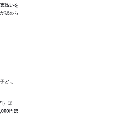
支払いを
が認めら
子ども
0円）ほ
,000円ほ