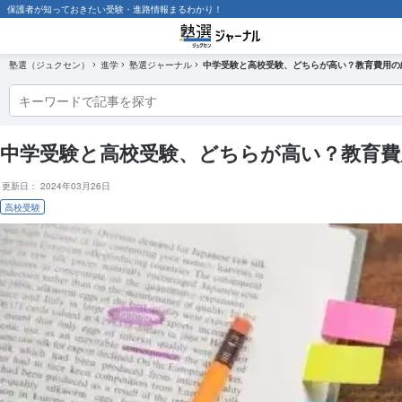
保護者が知っておきたい受験・進路情報まるわかり！
保護者が知っておきたい受験・進
塾選（ジュクセン）
進学
塾選ジャーナル
中学受験と高校受験、どちらが高い？教育費用の
大学受験
中学受験と高校受験、どちらが高い？教育費
高校受験
更新日：
2024年03月26日
高校受験
中学受験
塾選ジャーナル調査記事一覧
高校受験徹底解説～現役塾講師 大山先生監修シリーズ～
お悩み相談室 〜迷える保護者をプロがズバッと解決！〜