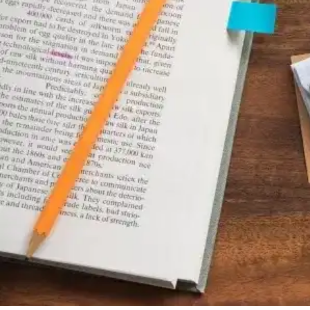
注目の英語塾レポート ー英語教育の今ー
探究学習塾最前線レポート
新着記事
速報記事
執筆者・監修者
運営ポリシー
利用規約
個人情報取り扱い
ご意見・ご質問