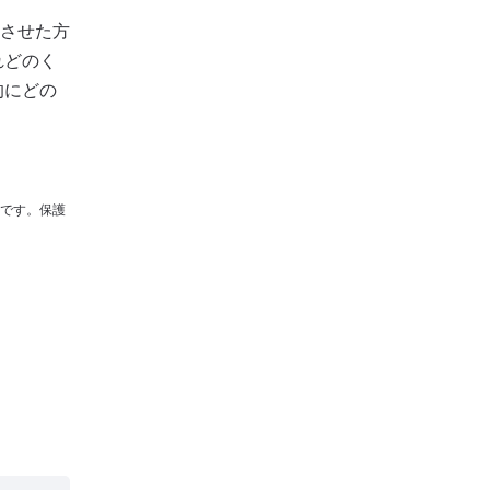
させた方
れどのく
的にどの
です。保護