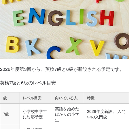
2026年度第3回から、英検7級と6級が新設される予定です。
英検7級と6級のレベル目安
級
レベル目安
向いている人
特徴
英語を始めた
小学校中学年
2026年度新設。 入門
7級
ばかりの小学
に対応予定
中の入門級
生