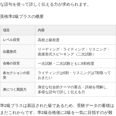
な語句を使って詳しく伝える力が求められます。
英検準2級プラスの概要
項目
内容
レベル目安
高校上級程度
リーディング・ライティング・リスニング・
出題形式
面接形式スピーキング（二次試験）
合格の目安
一次試験・二次試験ともに6割程度
ライティングは6割・リスニングは7割取って
各セクションの目
安
おきたい
身近な社会的テーマの要点・詳細を理解し、
身につく英語力
多様な語句で詳しく伝える力
準2級プラスは新設された級であるため、受験データの蓄積は
まだこれからです。準2級合格後に2級を一気に目指すのが難