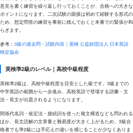
意見を書く練習を繰り返し行っておくことが、合格への大きな
ポイントになります。二次試験の面接は初めて経験する形式の
ため、想定問答の練習を事前に積んでおくと本番での緊張が和
らぎます。
参考：
3級の過去問・試験内容｜英検 公益財団法人 日本英語
検定協会
英検準2級のレベル｜高校中級程度
英検準2級は、高校中級程度を目安とした級です。3級までの
中学英語の範囲から一歩進み、高校英語で登場する語彙・文
法・長文が出題されるようになります。
関係代名詞・仮定法・接続詞を使った複文構造なども問われる
ほか、長文読解の文章量と難易度が大きく上がるため、3級合
格者でも準2級には手応えの違いを感じることが少なくありま