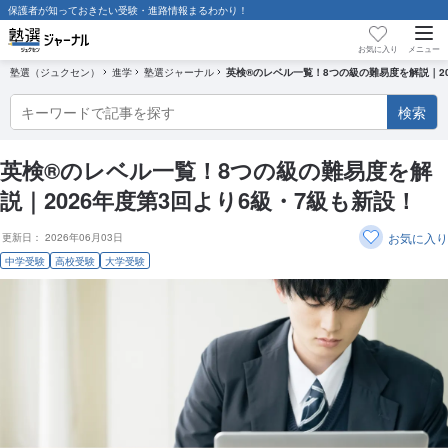
保護者が知っておきたい受験・進路情報まるわかり！
保護者が知っておきたい受験・進路情報まるわかり！
お気に入り
メニュー
塾選（ジュクセン）
進学
塾選ジャーナル
英検®のレベル一覧！8つの級の難易度を解説｜20
検索
検索
大学受験
英検®のレベル一覧！8つの級の難易度を解
高校受験
説｜2026年度第3回より6級・7級も新設！
お気に入り
更新日：
2026年06月03日
中学受験
中学受験
高校受験
大学受験
塾選ジャーナル調査記事一覧
高校受験徹底解説～現役塾講師 大山先生監修シリーズ～
お悩み相談室 〜迷える保護者をプロがズバッと解決！〜