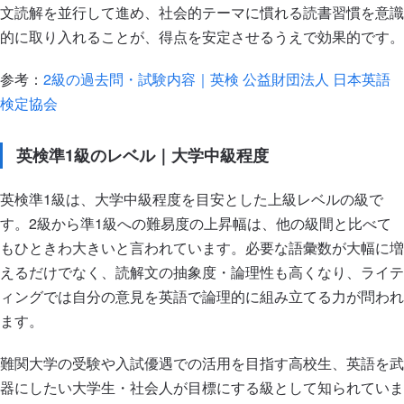
文読解を並行して進め、社会的テーマに慣れる読書習慣を意識
的に取り入れることが、得点を安定させるうえで効果的です。
参考：
2級の過去問・試験内容｜英検 公益財団法人 日本英語
検定協会
英検準1級のレベル｜大学中級程度
英検準1級は、大学中級程度を目安とした上級レベルの級で
す。2級から準1級への難易度の上昇幅は、他の級間と比べて
もひときわ大きいと言われています。必要な語彙数が大幅に増
えるだけでなく、読解文の抽象度・論理性も高くなり、ライテ
ィングでは自分の意見を英語で論理的に組み立てる力が問われ
ます。
難関大学の受験や入試優遇での活用を目指す高校生、英語を武
器にしたい大学生・社会人が目標にする級として知られていま