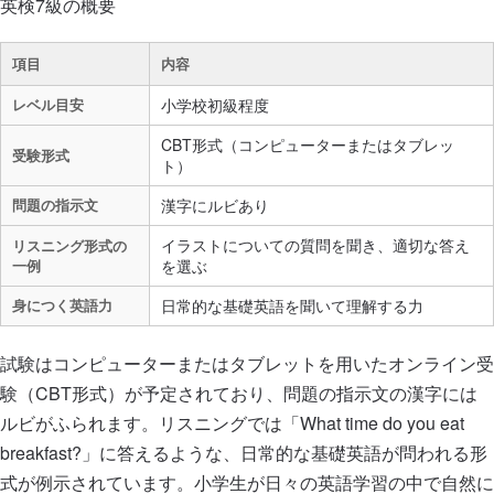
英検7級の概要
項目
内容
レベル目安
小学校初級程度
CBT形式（コンピューターまたはタブレッ
受験形式
ト）
問題の指示文
漢字にルビあり
イラストについての質問を聞き、適切な答え
リスニング形式の
一例
を選ぶ
身につく英語力
日常的な基礎英語を聞いて理解する力
試験はコンピューターまたはタブレットを用いたオンライン受
験（CBT形式）が予定されており、問題の指示文の漢字には
ルビがふられます。リスニングでは「What time do you eat
breakfast?」に答えるような、日常的な基礎英語が問われる形
式が例示されています。小学生が日々の英語学習の中で自然に