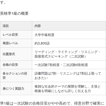
す。
英検準1級の概要
項目
内容
レベル目安
大学中級程度
単語レベル
約3,800語
リーディング・ライティング・リスニング・
出題形式
面接形式スピーキング（二次試験）
合格の目安
一次試験7割程度・二次試験6割程度
語彙問題は7割・リスニングは7割以上取って
各セクションの目
安
おきたい
複雑な社会的テーマの展開を理解し、主張と
身につく英語力
根拠を明確にしながら詳しく伝える力
準1級は一次試験の合格目安がやや高めで、得意分野で確実に