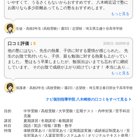
いやすくて、うるさくもないからおすすめです。 八木崎近辺で塾に
お困りなら多少距離あってもこの塾をおすすめします。
もっと見る
生徒・高校2年生 (高校受験) / 週3日 / 志望校：埼玉県立越ケ谷高等学校
口コミ評価：
5
回答日: 2025年頃
他の塾にはない、先生の熱量、子供に対する愛情が感じられた。 先
生のお陰で気付いたら、子供、親も勉強に対する熱量も上がってい
ました。 塾はもう卒業しましたが、勉強法はいまでも忘れずに継続
しています。 そのお陰で成績が上がり続けています！ 本当にありが
とうございました。
もっと見る
保護者・高校2年生 (高校受験) / 週2日 / 志望校：埼玉県立春日部女子高等学校
ナビ個別指導学院 八木崎校の口コミをすべて見る
目的
中学受験 / 高校受験 / 大学受験 / 定期テスト・内申対策 / 苦手科目
克服
講習
夏期講習 / 冬期講習 / 春期講習
科目
国語 / 英語 / 情報 / 算数・数学
特徴
体験授業あり / 自習室あり / 定期面談実施 / 成績保証制度あり / 安
全対策あり / 入退室管理システムあり / オリジナルテキスト使用 /