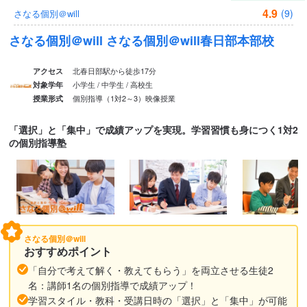
4.9
(9)
さなる個別＠will
さなる個別＠will さなる個別＠will春日部本部校
北春日部駅から徒歩17分
アクセス
小学生 / 中学生 / 高校生
対象学年
個別指導（1対2～3）
映像授業
授業形式
「選択」と「集中」で成績アップを実現。学習習慣も身につく1対2
の個別指導塾
さなる個別＠will
おすすめポイント
「自分で考えて解く・教えてもらう」を両立させる生徒2
名：講師1名の個別指導で成績アップ！
学習スタイル・教科・受講日時の「選択」と「集中」が可能