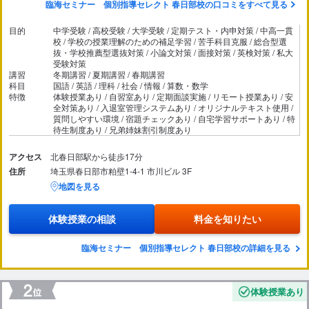
臨海セミナー 個別指導セレクト 春日部校の口コミをすべて見る
目的
中学受験 / 高校受験 / 大学受験 / 定期テスト・内申対策 / 中高一貫
校 / 学校の授業理解のための補足学習 / 苦手科目克服 / 総合型選
抜・学校推薦型選抜対策 / 小論文対策 / 面接対策 / 英検対策 / 私大
受験対策
講習
冬期講習 / 夏期講習 / 春期講習
科目
国語 / 英語 / 理科 / 社会 / 情報 / 算数・数学
特徴
体験授業あり / 自習室あり / 定期面談実施 / リモート授業あり / 安
全対策あり / 入退室管理システムあり / オリジナルテキスト使用 /
質問しやすい環境 / 宿題チェックあり / 自宅学習サポートあり / 特
待生制度あり / 兄弟姉妹割引制度あり
アクセス
北春日部駅から徒歩17分
住所
埼玉県春日部市粕壁1-4-1 市川ビル 3F
地図を見る
体験授業の相談
料金を知りたい
臨海セミナー 個別指導セレクト 春日部校の詳細を見る
体験授業あり