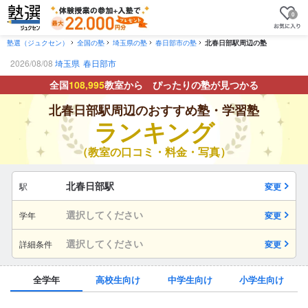
0
塾選（ジュクセン）
全国の塾
埼玉県の塾
春日部市の塾
北春日部駅周辺の塾
2026/08/08
埼玉県
春日部市
全国
108,995
教室から ぴったりの塾が見つかる
北春日部駅周辺のおすすめ塾・学習塾
ランキング
（教室の口コミ・料金・写真）
北春日部駅
駅
変更
選択してください
学年
変更
選択してください
詳細条件
変更
全学年
高校生向け
中学生向け
小学生向け