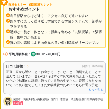
臨海セミナー 個別指導セレクト
おすすめポイント
春日部駅からほど近く、アクセス良好で通いやすい
飽きずに楽しく繰り返し学習できる学習システムで、苦手が
克服できる
講師と生徒が一体となって授業を進める「共演授業」で緊張
感、集中力が高まる
質の高い講師による面倒見の良い個別指導がリーズナブル
平均月額料金：
30,001~40,000円
口コミ評価：
5
回答日: 2023年頃
正直、家から近いこと・お金がそこそこなこと・個別であることで
選んではいますが、合わなければすぐ辞めて乗り換えようと思って
いたので結果的に講師も通っている他の生徒さんも皆同じ方向を向
いていて良い塾でした！また大学受験のためにこちらに通う予定で
います。
もっと見る
保護者・高校1年生 (高校受験) / 週3日 / 志望校：埼玉県立春日部東高等学校 /
合格