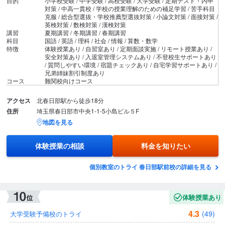
目的
小学校受験 / 中学受験 / 高校受験 / 大学受験 / 定期テスト・内申
対策 / 中高一貫校 / 学校の授業理解のための補足学習 / 苦手科目
克服 / 総合型選抜・学校推薦型選抜対策 / 小論文対策 / 面接対策 /
英検対策 / 数検対策 / 漢検対策
講習
夏期講習 / 冬期講習 / 春期講習
科目
国語 / 英語 / 理科 / 社会 / 情報 / 算数・数学
特徴
体験授業あり / 自習室あり / 定期面談実施 / リモート授業あり /
安全対策あり / 入退室管理システムあり / 不登校生サポートあり
/ 質問しやすい環境 / 宿題チェックあり / 自宅学習サポートあり /
兄弟姉妹割引制度あり
コース
難関校向けコース
アクセス
北春日部駅から徒歩18分
住所
埼玉県春日部市中央1-1-5小島ビル５F
地図を見る
体験授業の相談
料金を知りたい
個別教室のトライ 春日部駅前校の詳細を見る
体験授業あり
4.3
(49)
大学受験予備校のトライ