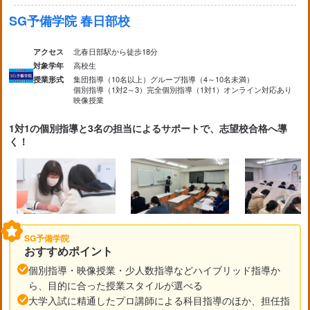
SG予備学院 春日部校
北春日部駅から徒歩18分
アクセス
高校生
対象学年
集団指導（10名以上）
グループ指導（4～10名未満）
授業形式
個別指導（1対2～3）
完全個別指導（1対1）
オンライン対応あり
映像授業
1対1の個別指導と3名の担当によるサポートで、志望校合格へ導
く！
SG予備学院
おすすめポイント
個別指導・映像授業・少人数指導などハイブリッド指導か
ら、目的に合った授業スタイルが選べる
大学入試に精通したプロ講師による科目指導のほか、担任指