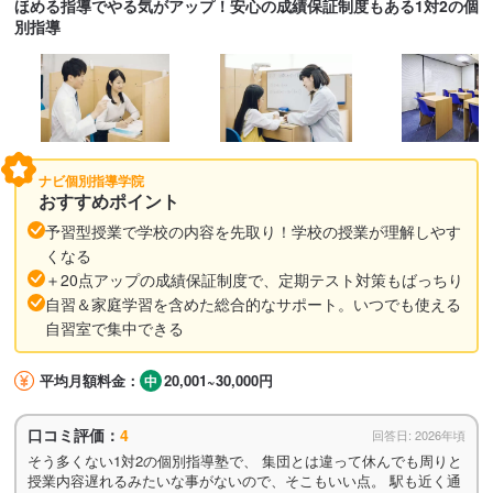
ほめる指導でやる気がアップ！安心の成績保証制度もある1対2の個
別指導
ナビ個別指導学院
おすすめポイント
予習型授業で学校の内容を先取り！学校の授業が理解しやす
くなる
＋20点アップの成績保証制度で、定期テスト対策もばっちり
自習＆家庭学習を含めた総合的なサポート。いつでも使える
自習室で集中できる
平均月額料金：
20,001~30,000円
口コミ評価：
4
回答日: 2026年頃
そう多くない1対2の個別指導塾で、 集団とは違って休んでも周りと
授業内容遅れるみたいな事がないので、そこもいい点。 駅も近く通