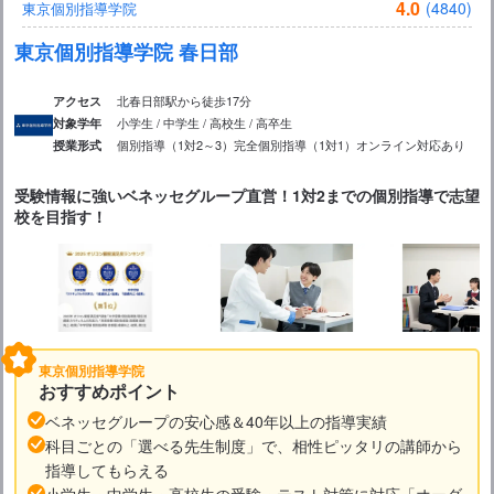
4.0
(4840)
東京個別指導学院
東京個別指導学院 春日部
北春日部駅から徒歩17分
アクセス
小学生 / 中学生 / 高校生 / 高卒生
対象学年
個別指導（1対2～3）
完全個別指導（1対1）
オンライン対応あり
授業形式
受験情報に強いベネッセグループ直営！1対2までの個別指導で志望
校を目指す！
東京個別指導学院
おすすめポイント
ベネッセグループの安心感＆40年以上の指導実績
科目ごとの「選べる先生制度」で、相性ピッタリの講師から
指導してもらえる
小学生・中学生・高校生の受験・テスト対策に対応「オーダ