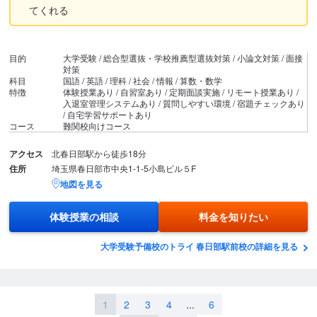
てくれる
目的
大学受験 / 総合型選抜・学校推薦型選抜対策 / 小論文対策 / 面接
対策
科目
国語 / 英語 / 理科 / 社会 / 情報 / 算数・数学
特徴
体験授業あり / 自習室あり / 定期面談実施 / リモート授業あり /
入退室管理システムあり / 質問しやすい環境 / 宿題チェックあり
/ 自宅学習サポートあり
コース
難関校向けコース
アクセス
北春日部駅から徒歩18分
住所
埼玉県春日部市中央1-1-5小島ビル５F
地図を見る
体験授業の相談
料金を知りたい
大学受験予備校のトライ 春日部駅前校の詳細を見る
1
2
3
4
...
6