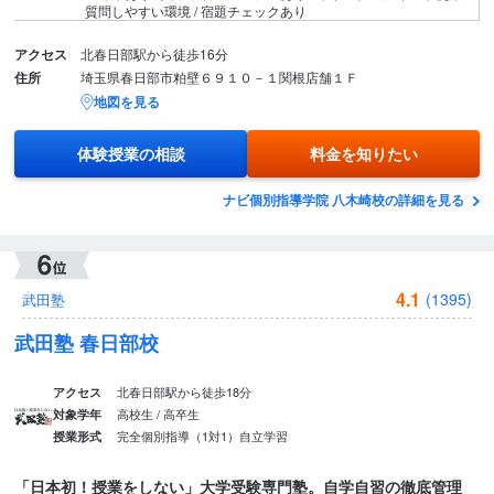
質問しやすい環境 / 宿題チェックあり
アクセス
北春日部駅から徒歩16分
住所
埼玉県春日部市粕壁６９１０－１関根店舗１Ｆ
地図を見る
体験授業の相談
料金を知りたい
ナビ個別指導学院 八木崎校の詳細を見る
4.1
(1395)
武田塾
武田塾 春日部校
北春日部駅から徒歩18分
アクセス
高校生 / 高卒生
対象学年
完全個別指導（1対1）
自立学習
授業形式
「日本初！授業をしない」大学受験専門塾。自学自習の徹底管理