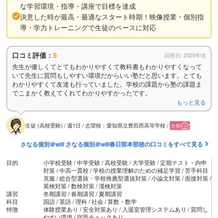
な学習環境・指導・講座で目標を達成
決意した時が最高・最適なスタート時期！映像授業・個別指
導・学力トレーニングで生徒のペースに対応
口コミ評価：
5
回答日: 2025年頃
先生が優しくてとてもわかりやすくて教科書もわかりやすくなって
いて先生に質問もしやすい環境だからいい塾だと思います。とても
わかりやすくて友達も行っていました。学校の課題から塾の課題ま
でこまかく教えてくれてわかりやすかったです。
もっと見る
生徒 (高校受験) / 週1日 / 志望校：愛知県立豊田西高等学校 /
合格
さなる個別＠will さなる個別＠will春日部本部校の口コミをすべて見る
目的
小学校受験 / 中学受験 / 高校受験 / 大学受験 / 定期テスト・内申
対策 / 中高一貫校 / 学校の授業理解のための補足学習 / 苦手科目
克服 / 総合型選抜・学校推薦型選抜対策 / 小論文対策 / 面接対策 /
英検対策 / 数検対策 / 漢検対策
講習
冬期講習 / 春期講習 / 夏期講習
科目
国語 / 英語 / 理科 / 社会 / 算数・数学
特徴
体験授業あり / 安全対策あり / 入退室管理システムあり / 質問し
やすい環境 / 宿題チェックあり