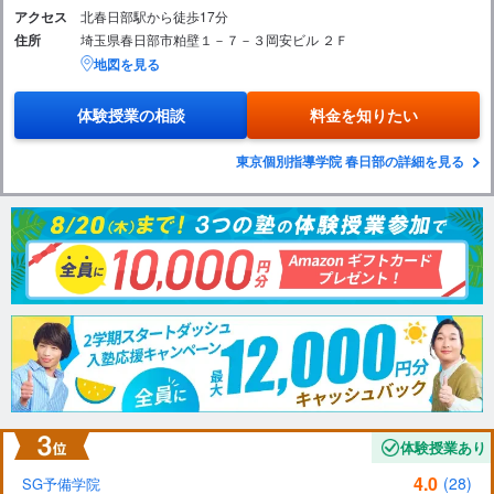
アクセス
北春日部駅から徒歩17分
住所
埼玉県春日部市粕壁１－７－３岡安ビル ２Ｆ
地図を見る
体験授業の相談
料金を知りたい
東京個別指導学院 春日部の詳細を見る
体験授業あり
4.0
(28)
SG予備学院