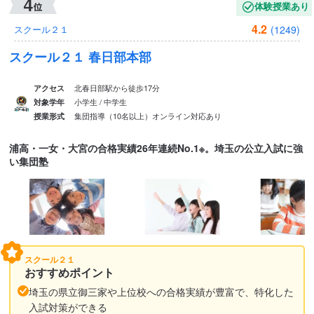
体験授業あり
4.2
(1249)
スクール２１
スクール２１ 春日部本部
北春日部駅から徒歩17分
アクセス
小学生 / 中学生
対象学年
集団指導（10名以上）
オンライン対応あり
授業形式
浦高・一女・大宮の合格実績26年連続No.1※。埼玉の公立入試に強
い集団塾
スクール２１
おすすめポイント
埼玉の県立御三家や上位校への合格実績が豊富で、特化した
入試対策ができる