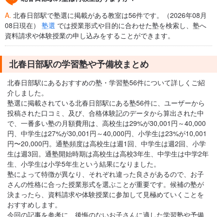
A.
北春日部駅で塾選に掲載がある教室は56件です。（2026年08月
08日現在）
塾選
では授業形式や目的に合わせた塾を検索し、塾へ
資料請求や体験授業の申し込みをすることができます。
北春日部駅の学習塾や予備校まとめ
北春日部駅にあるおすすめの塾・学習塾56件について詳しくご紹
介しました。
塾選に掲載されている北春日部駅にある塾56件に、ユーザーから
投稿された口コミ、及び、合格体験記のデータから算出された中
で、一番多い塾の月額費用は、高校生は29%が30,001円～40,000
円、中学生は27%が30,001円～40,000円、小学生は23%が10,001
円〜20,000円。通塾頻度は高校生は週1回、中学生は週2回、小学
生は週3回。通塾開始時期は高校生は高校3年生、中学生は中学2年
生、小学生は小学5年生という結果になりました。
塾によって特徴が異なり、それぞれ違った良さがあるので、お子
さんの性格に合った授業形式を選ぶことが重要です。候補の塾が
決まったら、資料請求や体験授業に参加して見極めていくことを
おすすめします。
今回の記事を参考に、後悔のないお子さんに適した学習塾や予備