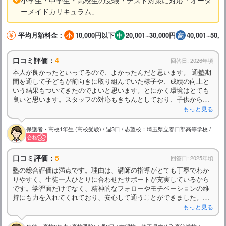
ーメイドカリキュラム」
平均月額料金：
10,000円以下
20,001~30,000円
40,001~50,0
口コミ評価：
4
回答日: 2026年頃
本人が良かったといってるので、よかったんだと思います。 通塾期
間を通して子どもが前向きに取り組んでいた様子や、成績の向上と
いう結果もついてきたのでよいと思います。とにかく環境はとても
良いと思います。スタッフの対応もきちんとしており、子供からの
印象もよかったと思います。
もっと見る
保護者・高校1年生 (高校受験) / 週3日 / 志望校：埼玉県立春日部高等学校 /
合格
口コミ評価：
5
回答日: 2025年頃
塾の総合評価は満点です。理由は、講師の指導がとても丁寧でわか
りやすく、生徒一人ひとりに合わせたサポートが充実しているから
です。学習面だけでなく、精神的なフォローやモチベーションの維
持にも力を入れてくれており、安心して通うことができました。カ
リキュラムや教材も体系的で、目標に向けて無理なく力を伸ばせる
もっと見る
環境が整っています。