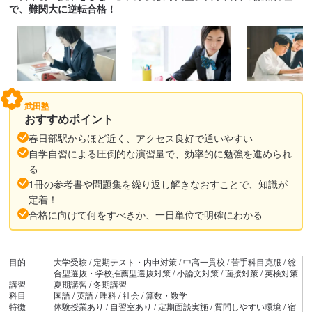
で、難関大に逆転合格！
武田塾
おすすめポイント
春日部駅からほど近く、アクセス良好で通いやすい
自学自習による圧倒的な演習量で、効率的に勉強を進められ
る
1冊の参考書や問題集を繰り返し解きなおすことで、知識が
定着！
合格に向けて何をすべきか、一日単位で明確にわかる
目的
大学受験 / 定期テスト・内申対策 / 中高一貫校 / 苦手科目克服 / 総
合型選抜・学校推薦型選抜対策 / 小論文対策 / 面接対策 / 英検対策
講習
夏期講習 / 冬期講習
科目
国語 / 英語 / 理科 / 社会 / 算数・数学
特徴
体験授業あり / 自習室あり / 定期面談実施 / 質問しやすい環境 / 宿