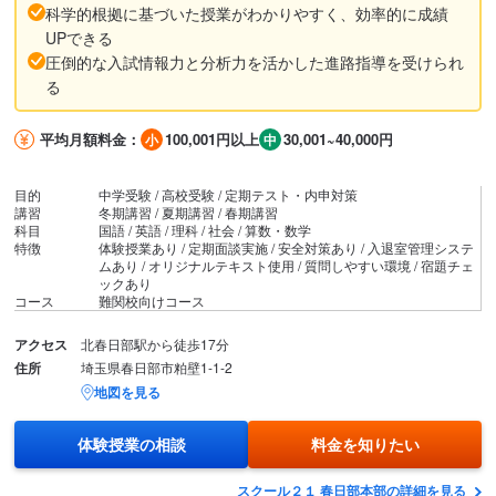
科学的根拠に基づいた授業がわかりやすく、効率的に成績
UPできる
圧倒的な入試情報力と分析力を活かした進路指導を受けられ
る
平均月額料金：
100,001円以上
30,001~40,000円
目的
中学受験 / 高校受験 / 定期テスト・内申対策
講習
冬期講習 / 夏期講習 / 春期講習
科目
国語 / 英語 / 理科 / 社会 / 算数・数学
特徴
体験授業あり / 定期面談実施 / 安全対策あり / 入退室管理システ
ムあり / オリジナルテキスト使用 / 質問しやすい環境 / 宿題チェ
ックあり
コース
難関校向けコース
アクセス
北春日部駅から徒歩17分
住所
埼玉県春日部市粕壁1-1-2
地図を見る
体験授業の相談
料金を知りたい
スクール２１ 春日部本部の詳細を見る