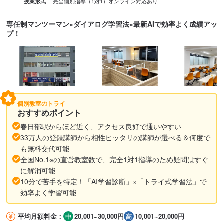
完全個別指導（1対1）
オンライン対応あり
授業形式
専任制マンツーマン×ダイアログ学習法×最新AIで効率よく成績アッ
プ！
個別教室のトライ
おすすめポイント
春日部駅からほど近く、アクセス良好で通いやすい
33万人の登録講師から相性ピッタリの講師が選べる＆何度で
も無料交代可能
全国No.1※の直営教室数で、完全1対1指導のため疑問はすぐ
に解消可能
10分で苦手を特定！「AI学習診断」×「トライ式学習法」で
効率よく学習可能
平均月額料金：
20,001~30,000円
10,001~20,000円