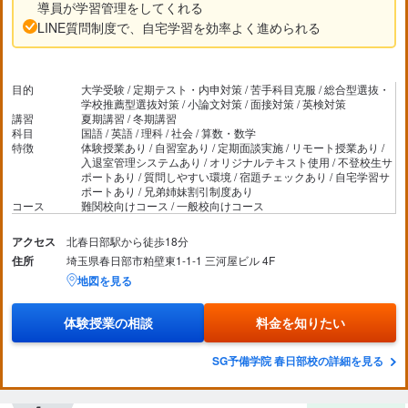
導員が学習管理をしてくれる
LINE質問制度で、自宅学習を効率よく進められる
目的
大学受験 / 定期テスト・内申対策 / 苦手科目克服 / 総合型選抜・
学校推薦型選抜対策 / 小論文対策 / 面接対策 / 英検対策
講習
夏期講習 / 冬期講習
科目
国語 / 英語 / 理科 / 社会 / 算数・数学
特徴
体験授業あり / 自習室あり / 定期面談実施 / リモート授業あり /
入退室管理システムあり / オリジナルテキスト使用 / 不登校生サ
ポートあり / 質問しやすい環境 / 宿題チェックあり / 自宅学習サ
ポートあり / 兄弟姉妹割引制度あり
コース
難関校向けコース / 一般校向けコース
アクセス
北春日部駅から徒歩18分
住所
埼玉県春日部市粕壁東1-1-1 三河屋ビル 4F
地図を見る
体験授業の相談
料金を知りたい
SG予備学院 春日部校の詳細を見る