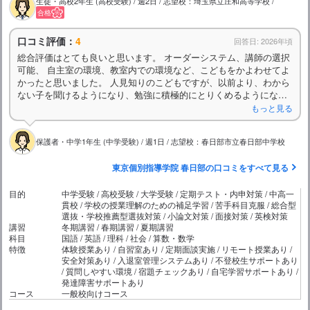
生徒・高校2年生 (高校受験) / 週2日 / 志望校：埼玉県立庄和高等学校 /
合格
口コミ評価：
4
回答日: 2026年頃
総合評価はとても良いと思います。 オーダーシステム、講師の選択
可能、 自主室の環境、教室内での環境など、こどもをかよわせてよ
かったと思いました。 人見知りのこどもですが、以前より、わから
ない子を聞けるようになり、勉強に積極的にとりくめるようになっ
たと思います。 講師やスタッフの方も皆さん、丁寧に接して下さい
もっと見る
ます。
保護者・中学1年生 (中学受験) / 週1日 / 志望校：春日部市立春日部中学校
東京個別指導学院 春日部の口コミをすべて見る
目的
中学受験 / 高校受験 / 大学受験 / 定期テスト・内申対策 / 中高一
貫校 / 学校の授業理解のための補足学習 / 苦手科目克服 / 総合型
選抜・学校推薦型選抜対策 / 小論文対策 / 面接対策 / 英検対策
講習
冬期講習 / 春期講習 / 夏期講習
科目
国語 / 英語 / 理科 / 社会 / 算数・数学
特徴
体験授業あり / 自習室あり / 定期面談実施 / リモート授業あり /
安全対策あり / 入退室管理システムあり / 不登校生サポートあり
/ 質問しやすい環境 / 宿題チェックあり / 自宅学習サポートあり /
発達障害サポートあり
コース
一般校向けコース