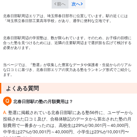
前へ
次へ
北春日部駅周辺エリアは、埼玉県春日部市に位置しています。駅の近くには
「埼玉県立春日部工業高等学校」があり、通学に便利な立地です。
北春日部駅周辺の学習塾は、数が限られています。そのため、お子様の目標に
合った塾を見つけるためには、近隣の主要駅周辺まで選択肢を広げて検討する
必要があります。
当ページでは、『塾選』が収集した豊富なデータや保護者・生徒からのリアル
な口コミに基づき、北春日部エリアの実力ある塾をランキング形式でご紹介し
ます。
よくある質問
北春日部駅の塾の月額費用は？
A.
塾選に掲載されている北春日部駅にある塾56件に、ユーザーから
投稿された口コミ及び、合格体験記のデータから算出された塾の月
額費用で一番多かったのは、高校生は29%が30,001円～40,000円、
中学生は27%が30,001円～40,000円、小学生は23%が10,001円〜