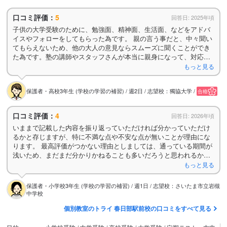
口コミ評価：
5
回答日: 2025年頃
子供の大学受験のために、勉強面、精神面、生活面、などをアドバ
イスやフォローをしてもらった為です。 親の言う事だと、中々聞い
てもらえないため、他の大人の意見ならスムーズに聞くことができ
た為です。塾の講師やスタッフさんが本当に親身になって、対応を
してくれました。 子供の自信にもつながりました。
もっと見る
保護者・高校3年生 (学校の学習の補習) / 週2日 / 志望校：獨協大学 /
合格
口コミ評価：
4
回答日: 2026年頃
いままで記載した内容を振り返っていただければ分かっていただけ
るかと存じますが、特に不満な点や不安な点が無いことが理由にな
ります。 最高評価がつかない理由としましては、通っている期間が
浅いため、まだまだ分かりかねることも多いだろうと思われるから
です。知らないこと、経験してないことにに対して勝手な評価もつ
もっと見る
けられませんためご了承ください。
保護者・小学校3年生 (学校の学習の補習) / 週1日 / 志望校：さいたま市立岩槻
中学校
個別教室のトライ 春日部駅前校の口コミをすべて見る