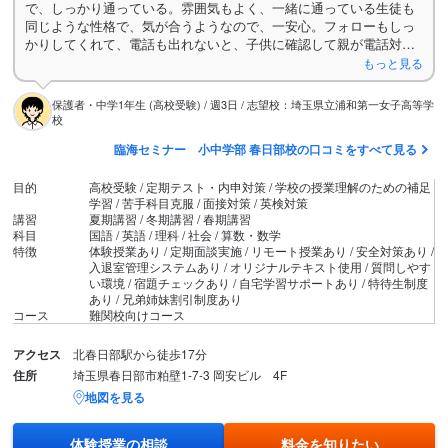
で、しっかり通っている。雰囲気もよく、一緒に通っている生徒も
同じような性格で、気が合うようなので、一安心。フォローもしっ
かりしてくれて、電話も出れないと、子供に確認して親が電話対応
できる時間にかけてくれる。
もっと見る
保護者・中学1年生 (高校受験) / 週3日 / 志望校：埼玉県立浦和第一女子高等学
校
臨海セミナー 小中学部 春日部校の口コミをすべて見る
目的
高校受験 / 定期テスト・内申対策 / 学校の授業理解のための補足
学習 / 苦手科目克服 / 面接対策 / 英検対策
講習
夏期講習 / 冬期講習 / 春期講習
科目
国語 / 英語 / 理科 / 社会 / 算数・数学
特徴
体験授業あり / 定期面談実施 / リモート授業あり / 安全対策あり /
入退室管理システムあり / オリジナルテキスト使用 / 質問しやす
い環境 / 宿題チェックあり / 自宅学習サポートあり / 特待生制度
あり / 兄弟姉妹割引制度あり
コース
難関校向けコース
アクセス
北春日部駅から徒歩17分
住所
埼玉県春日部市粕壁1-7-3 岡安ビル 4F
地図を見る
体験授業の相談
料金を知りたい