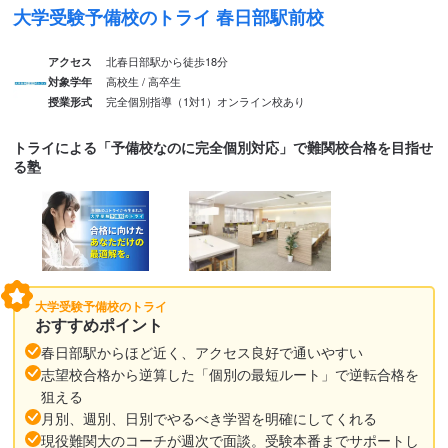
大学受験予備校のトライ 春日部駅前校
北春日部駅から徒歩18分
アクセス
高校生 / 高卒生
対象学年
完全個別指導（1対1）
オンライン校あり
授業形式
トライによる「予備校なのに完全個別対応」で難関校合格を目指せ
る塾
大学受験予備校のトライ
おすすめポイント
春日部駅からほど近く、アクセス良好で通いやすい
志望校合格から逆算した「個別の最短ルート」で逆転合格を
狙える
月別、週別、日別でやるべき学習を明確にしてくれる
現役難関大のコーチが週次で面談。受験本番までサポートし