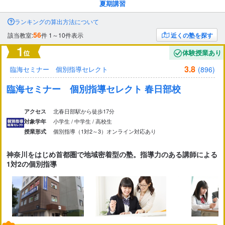
夏期講習
市区町村
から探す
ランキングの算出方法について
56
該当教室:
件
1～10件表示
近くの塾を探す
駅・路線
から探す
体験授業あり
3.8
(896)
臨海セミナー 個別指導セレクト
臨海セミナー 個別指導セレクト 春日部校
北春日部駅から徒歩17分
アクセス
小学生 / 中学生 / 高校生
対象学年
個別指導（1対2～3）
オンライン対応あり
授業形式
神奈川をはじめ首都圏で地域密着型の塾。指導力のある講師による
1対2の個別指導