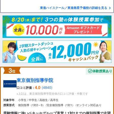
東進ハイスクール／東進衛星予備校の詳細を見る
体験授業あり
東京個別指導学院
4.0
(4840)
口コミ評価：
※上記は、東京個別指導学院全体の口コミ評価・件数です
小学生
中学生
高校生
高卒生
対象学年
個別指導（1対2～3）
完全個別指導（1対1）
オンライン対応あり
授業形式
受験情報に強いベネッセグループ直営！1対2までの個別指導で志望