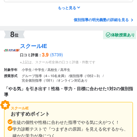
もっと見る
個別指導の明光義塾の詳細を見る
体験授業あり
スクールIE
3.9
(5739)
口コミ評価：
※上記は、スクールIE全体の口コミ評価・件数です
小学生
中学生
高校生
高卒生
対象学年
グループ指導（4～10名未満）
個別指導（1対2～3）
授業形式
完全個別指導（1対1）
オンライン対応あり
「やる気」を引き出す！性格・学力・目標に合わせた1対2の個別指
導
スクールIE
おすすめポイント
生徒の個性や性格に合わせた指導でやる気に火がつく！
学力診断テストで『つまずきの原因』を見える化するから、
確かな学力が身につく