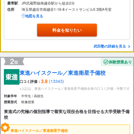
最寄駅
JR武蔵野線南越谷駅から徒歩2分
住所
埼玉県越谷市南越谷1-16-8イーストサンビル5 3階A号室
地図を見る
料金を知りたい
武田塾の詳細を見る
体験授業あり
東進ハイスクール／東進衛星予備校
3.9
(13343)
口コミ評価：
※上記は、東進ハイスクール／東進衛星予備校全体の口コミ評価・件数です
中学生
高校生
対象学年
映像授業
授業形式
東進式の究極の個別指導で着実な現役合格を目指せる大学受験予備
校
東進ハイスクール／東進衛星予備校