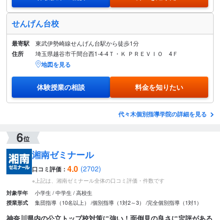
せんげん台校
最寄駅
東武伊勢崎線せんげん台駅から徒歩1分
住所
埼玉県越谷市千間台西1-4-4Ｔ・Ｋ ＰＲＥＶＩＯ 4Ｆ
地図を見る
体験授業の相談
料金を知りたい
代々木個別指導学院の詳細を見る
湘南ゼミナール
4.0
(2702)
口コミ評価：
※上記は、湘南ゼミナール全体の口コミ評価・件数です
小学生
中学生
高校生
対象学年
集団指導（10名以上）
個別指導（1対2～3）
完全個別指導（1対1）
授業形式
神奈川県内の公立トップ校対策に強い！面倒見の良さに定評がある