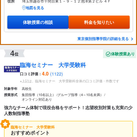
住所
埼玉県越谷市千間台東１－９－１２池澤第２ビル ４Ｆ
地図を見る
体験授業の相談
料金を知りたい
東京個別指導学院の詳細を見る
体験授業あり
臨海セミナー 大学受験科
4.0
(1122)
口コミ評価：
※上記は、臨海セミナー 大学受験科全体の口コミ評価・件数です
高校生
対象学年
集団指導（10名以上）
グループ指導（4～10名未満）
授業形式
オンライン対応あり
強力なチーム体制で現役合格をサポート！志望校別対策も充実の少
人数制指導塾
臨海セミナー 大学受験科
おすすめポイント