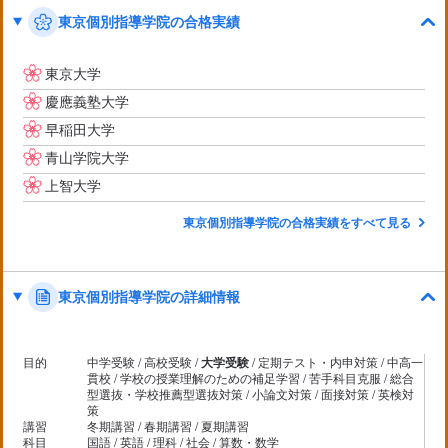
思いましたが、それは家側の言い分なので。同じ高校の友達
東京個別指導学院の合格実績
１名と近所の年下の子１名と小学校の同級生がこちらに入塾
しました。同級生2名は無事に合格し近所の子はいまとても頑
張っています。偶然にも同じ先生でした。
東京大学
慶應義塾大学
早稲田大学
青山学院大学
上智大学
東京個別指導学院の合格実績をすべて見る
東京個別指導学院の詳細情報
目的
中学受験 / 高校受験 /
大学受験
/ 定期テスト・内申対策 / 中高一
貫校 / 学校の授業理解のための補足学習 / 苦手科目克服 / 総合
型選抜・学校推薦型選抜対策 / 小論文対策 / 面接対策 / 英検対
策
講習
冬期講習 / 春期講習 / 夏期講習
科目
国語 / 英語 / 理科 / 社会 / 算数・数学