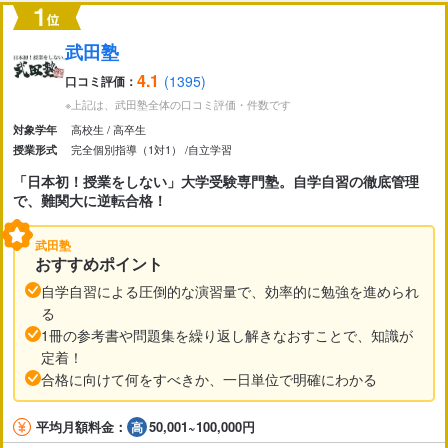
市区町村
から探す
武田塾
4.1
(1395)
口コミ評価：
駅・路線
から探す
※上記は、武田塾全体の口コミ評価・件数です
高校生
高卒生
対象学年
完全個別指導（1対1）
自立学習
授業形式
「日本初！授業をしない」大学受験専門塾。自学自習の徹底管理
で、難関大に逆転合格！
武田塾
おすすめポイント
自学自習による圧倒的な演習量で、効率的に勉強を進められ
る
1冊の参考書や問題集を繰り返し解きなおすことで、知識が
定着！
合格に向けて何をすべきか、一日単位で明確にわかる
平均月額料金：
50,001~100,000円