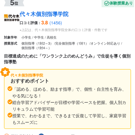
体験授業あり
代々木個別指導学院
3.8
(1456)
口コミ評価：
※上記は、代々木個別指導学院全体の口コミ評価・件数です
小学生
中学生
高校生
対象学年
個別指導（1対2～3）
完全個別指導（1対1）
オンライン対応あり
授業形式
個別指導（1対4～）
目標達成のために「ワンランク上のめんどうみ」で生徒を導く個別
指導塾
代々木個別指導学院
おすすめポイント
「認める、ほめる、励ます指導」で、個性・自主性を育み、
やる気になる！
総合学習アドバイザーが目標や学習ペースを把握。個人別カ
リキュラムで学習可能
授業で、わかるまで、できるまで反復して学習し、家庭学習
もスムーズに