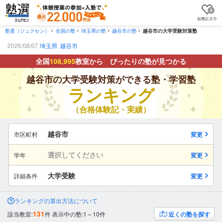
0
塾選（ジュクセン）
全国の塾
埼玉県の塾
越谷市の塾
越谷市の大学受験対策塾
2026/08/07
埼玉県
越谷市
全国
108,995
教室から ぴったりの塾が見つかる
越谷市の大学受験対策ができる塾・学習塾
ランキング
（合格体験記・実績）
越谷市
市区町村
変更
選択してください
学年
変更
大学受験
詳細条件
変更
ランキングの算出方法について
131
該当教室:
件
表示中の塾:1～10件
近くの塾を探す