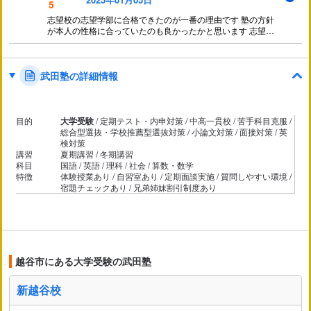
5
志望校の志望学部に合格できたのが一番の理由です 塾の方針
が本人の性格に合っていたのも良かったかと思います 志望校
の志望学部の先輩もいていろいろと教わったそうです 分から
ないことを聞けば何でも的確に教えてくれたそうです
武田塾の詳細情報
目的
大学受験
/ 定期テスト・内申対策 / 中高一貫校 / 苦手科目克服 /
総合型選抜・学校推薦型選抜対策 / 小論文対策 / 面接対策 / 英
検対策
講習
夏期講習 / 冬期講習
科目
国語 / 英語 / 理科 / 社会 / 算数・数学
特徴
体験授業あり / 自習室あり / 定期面談実施 / 質問しやすい環境 /
宿題チェックあり / 兄弟姉妹割引制度あり
越谷市にある大学受験の武田塾
新越谷校