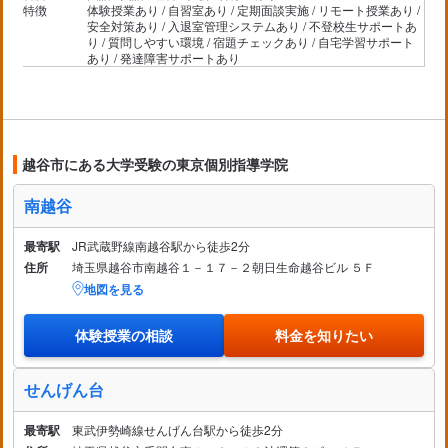
特徴
体験授業あり / 自習室あり / 定期面談実施 / リモート授業あり /
安全対策あり / 入退室管理システムあり / 不登校生サポートあ
り / 質問しやすい環境 / 宿題チェックあり / 自宅学習サポート
あり / 発達障害サポートあり
越谷市にある大学受験の東京個別指導学院
南越谷
最寄駅
JR武蔵野線南越谷駅から徒歩2分
住所
埼玉県越谷市南越谷１－１７－２朝日生命越谷ビル ５Ｆ
地図を見る
体験授業の相談
料金を知りたい
せんげん台
最寄駅
東武伊勢崎線せんげん台駅から徒歩2分