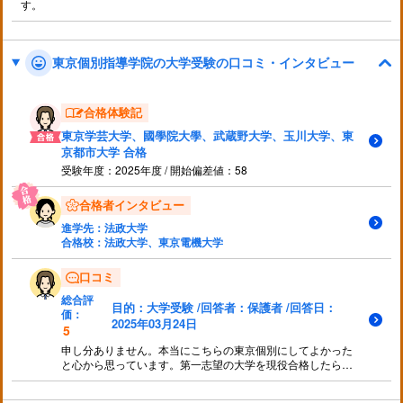
す。
東京個別指導学院の大学受験の口コミ・インタビュー
合格体験記
東京学芸大学、國學院大學、武蔵野大学、玉川大学、東
京都市大学 合格
受験年度：2025年度 / 開始偏差値：58
合格者インタビュー
進学先：
法政大学
合格校：
法政大学、東京電機大学
口コミ
総合評
目的：大学受験 /回答者：保護者 /回答日：
価：
2025年03月24日
5
申し分ありません。本当にこちらの東京個別にしてよかった
と心から思っています。第一志望の大学を現役合格したら終
わりという条件で子供を通わせていたので、合格出てから最
後の受講日までの日にちが少なく、その点が寂しいかなとは