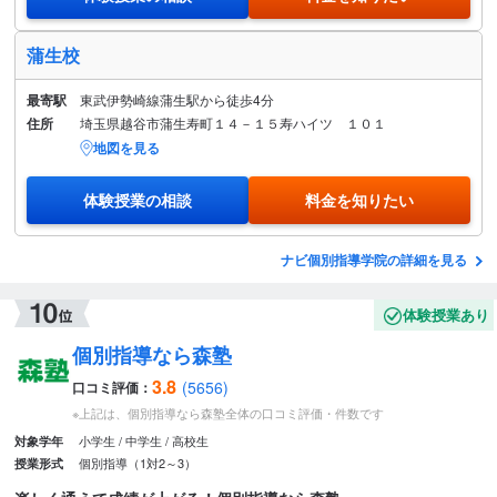
蒲生校
最寄駅
東武伊勢崎線蒲生駅から徒歩4分
住所
埼玉県越谷市蒲生寿町１４－１５寿ハイツ １０１
地図を見る
体験授業の相談
料金を知りたい
ナビ個別指導学院の詳細を見る
体験授業あり
個別指導なら森塾
3.8
(5656)
口コミ評価：
※上記は、個別指導なら森塾全体の口コミ評価・件数です
小学生
中学生
高校生
対象学年
個別指導（1対2～3）
授業形式