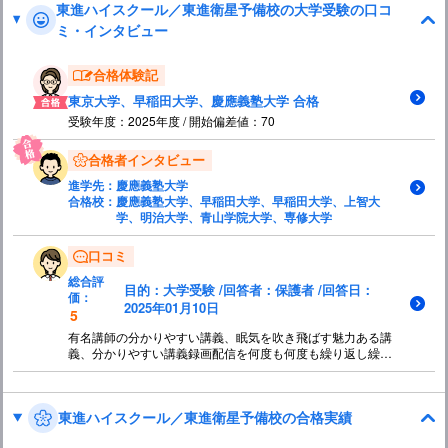
東進ハイスクール／東進衛星予備校の大学受験の口コ
ミ・インタビュー
合格体験記
東京大学、早稲田大学、慶應義塾大学 合格
受験年度：2025年度 / 開始偏差値：70
合格者インタビュー
進学先：
慶應義塾大学
合格校：
慶應義塾大学、早稲田大学、早稲田大学、上智大
学、明治大学、青山学院大学、専修大学
口コミ
総合評
目的：大学受験 /回答者：保護者 /回答日：
価：
2025年01月10日
5
有名講師の分かりやすい講義、眠気を吹き飛ばす魅力ある講
義、分かりやすい講義録画配信を何度も何度も繰り返し繰り
返しやり続ける習慣の継続する力を養ってくれると思う。 季
節ごとの集中合宿も、ただ講義をするだけではなく、塾生の
やる気を引き出す術があるのではと、その秘訣に親の私も興
東進ハイスクール／東進衛星予備校の合格実績
味津々だ。