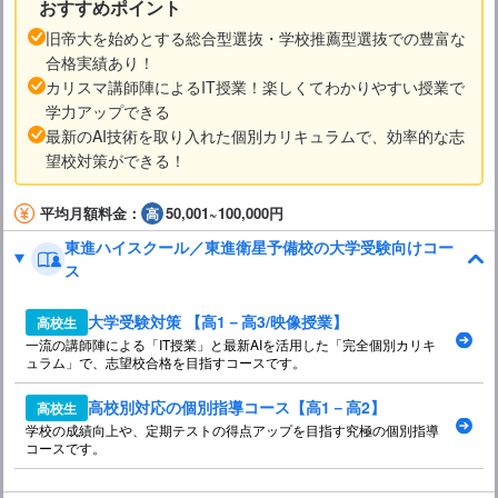
おすすめポイント
旧帝大を始めとする総合型選抜・学校推薦型選抜での豊富な
合格実績あり！
カリスマ講師陣によるIT授業！楽しくてわかりやすい授業で
学力アップできる
最新のAI技術を取り入れた個別カリキュラムで、効率的な志
望校対策ができる！
平均月額料金：
50,001~100,000円
東進ハイスクール／東進衛星予備校の大学受験向けコー
ス
大学受験対策 【高1－高3/映像授業】
高校生
一流の講師陣による「IT授業」と最新AIを活用した「完全個別カリキ
ュラム」で、志望校合格を目指すコースです。
高校別対応の個別指導コース【高1－高2】
高校生
学校の成績向上や、定期テストの得点アップを目指す究極の個別指導
コースです。